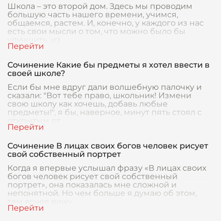
Школа – это второй дом. Здесь мы проводим
большую часть нашего времени, учимся,
общаемся, растем. И, конечно, у каждого из нас
есть свои мысли о том, что можно было бы
улучшить, из
Сочинение Какие бы предметы я хотел ввести в
своей школе?
Если бы мне вдруг дали волшебную палочку и
сказали: "Вот тебе право, школьник! Измени
свою школу как хочешь, добавь любые
предметы!", я бы, наверное, минут пять стоял с
открытым рт
Сочинение В лицах своих богов человек рисует
свой собственный портрет
Когда я впервые услышал фразу «В лицах своих
богов человек рисует свой собственный
портрет», она показалась мне сложной и
непонятной. Но чем больше я думаю об этом,
тем яснее вижу,