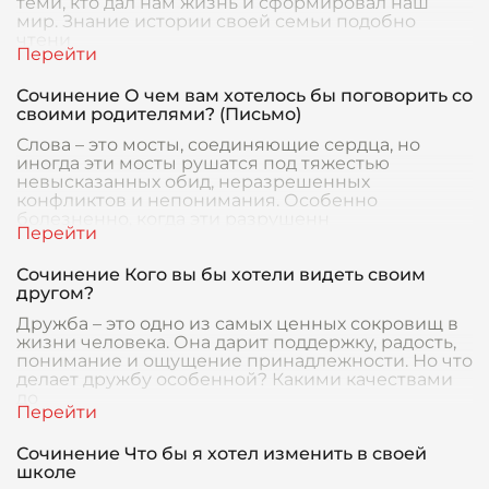
теми, кто дал нам жизнь и сформировал наш
мир. Знание истории своей семьи подобно
чтени
Сочинение О чем вам хотелось бы поговорить со
своими родителями? (Письмо)
Слова – это мосты, соединяющие сердца, но
иногда эти мосты рушатся под тяжестью
невысказанных обид, неразрешенных
конфликтов и непонимания. Особенно
болезненно, когда эти разрушенн
Сочинение Кого вы бы хотели видеть своим
другом?
Дружба – это одно из самых ценных сокровищ в
жизни человека. Она дарит поддержку, радость,
понимание и ощущение принадлежности. Но что
делает дружбу особенной? Какими качествами
до
Сочинение Что бы я хотел изменить в своей
школе