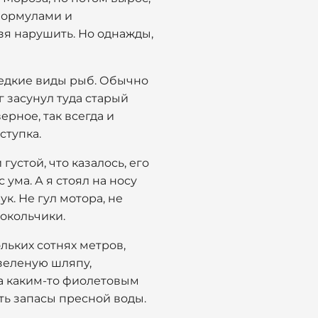
 формулами и
зя нарушить. Но однажды,
редкие виды рыб. Обычно
уг засунул туда старый
ерное, так всегда и
ступка.
устой, что казалось, его
ума. А я стоял на носу
ук. Не гул мотора, не
локольчики.
ольких сотнях метров,
 зеленую шляпу,
 а каким-то фиолетовым
ть запасы пресной воды.