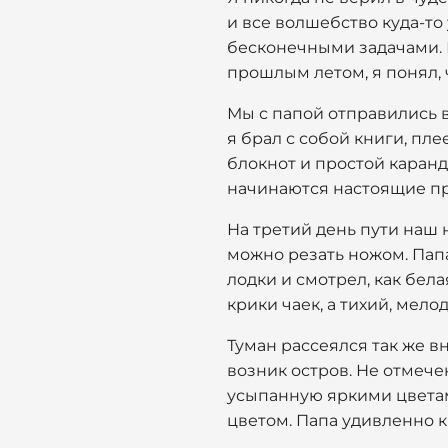
и все волшебство куда-то
бесконечными задачами. К
прошлым летом, я понял, 
Мы с папой отправились 
я брал с собой книги, пле
блокнот и простой каранда
начинаются настоящие при
На третий день пути наш н
можно резать ножом. Папа 
лодки и смотрел, как бела
крики чаек, а тихий, мел
Туман рассеялся так же вн
возник остров. Не отмече
усыпанную яркими цветам
цветом. Папа удивленно 