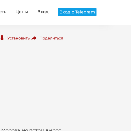
еть
Цены
Вход
Вход с Telegram
Поделиться
Установить
да Мороза, но потом вырос,