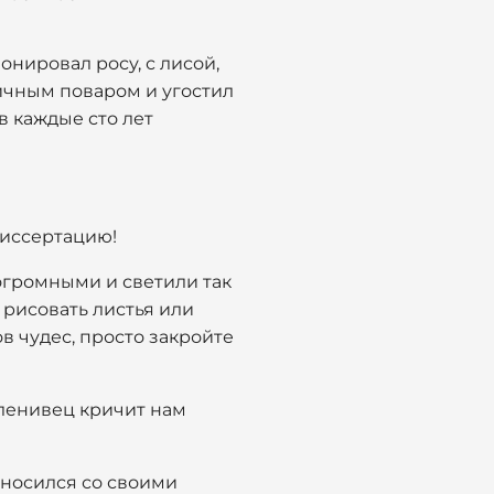
онировал росу, с лисой,
личным поваром и угостил
в каждые сто лет
диссертацию!
 огромными и светили так
л рисовать листья или
в чудес, просто закройте
 ленивец кричит нам
 носился со своими