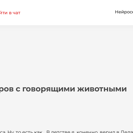
Нейрос
ти в чат
ров с говорящими животными
а. Ну, то есть как… В детстве я, конечно, верил в Де