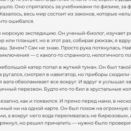
 ушло. Оно спряталось за учебниками по физике, за
азалось, весь мир состоит из законов, которые нель
что ошибался.
в морскую экспедицию. Он ученый-биолог, изучает 
ер или планшет, но в этот раз, собирая рюкзак, я вдр
ш. Зачем? Сам не знаю. Просто рука потянулась. Нав
ключения — с какого-то странного, нелогичного по
ебольшой катер попал в жуткий туман. Он был такой г
ругался, смотрел в навигатор, но приборы сходили с 
я вата обволакивает все вокруг. И вдруг я услышал зв
одичный перезвон. Будто кто-то бил в хрустальные ко
езапно, как и появился. И прямо перед нами, в неск
нный ни на одной карте. Он был похож на огромную
и, а вокруг него вода переливалась не бирюзовым,
крякнул, но решил причалить — нужно было провери