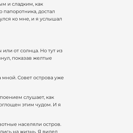
ым и сладким, как
о папоротника, достал
улся ко мне, и я услышал
 или от солнца. Но тут из
внул, показав желтые
а мной. Совет острова уже
 упоением слушает, как
оглощен этим чудом. И я
вотные населяли остров.
лись на жизнь. Я видел