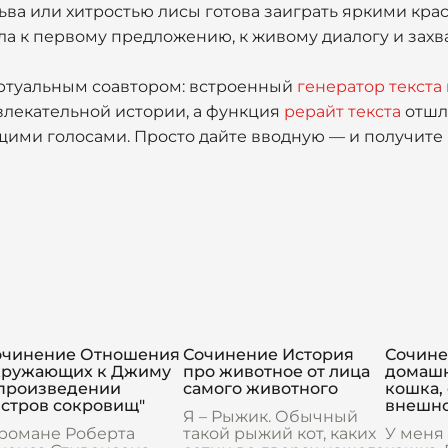
ва или хитростью лисы готова заиграть яркими крас
ла к первому предложению, к живому диалогу и зах
иртуальным соавтором: встроенный
генератор текста
влекательной истории, а функция
рерайт текста
отшл
щими голосами. Просто дайте вводную — и получите 
очинение Отношения
Сочинение История
Сочине
кружающих к Джиму
про животное от лица
домашн
 произведении
самого животного
кошка,
Остров сокровищ"
внешно
Я – Рыжик. Обычный
 романе Роберта
такой рыжий кот, каких
У меня