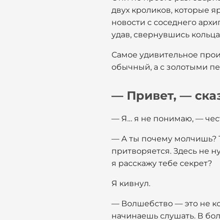
двух кроликов, которые яр
новости с соседнего архип
удав, свернувшись кольцам
Самое удивительное произ
обычный, а с золотыми пе
— Привет, — ска
— Я… я не понимаю, — чес
— А ты почему молчишь? Т
притворяется. Здесь не н
я расскажу тебе секрет?
Я кивнул.
— Волшебство — это не ко
начинаешь слушать. В бол