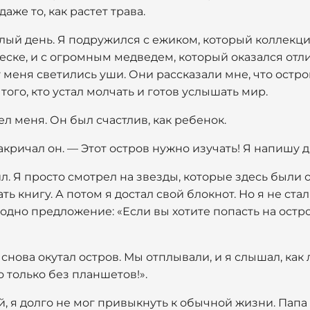
же то, как растет трава.
лый день. Я подружился с ежиком, который коллекци
песке, и с огромным медведем, который оказался от
у меня светились уши. Они рассказали мне, что остро
того, кто устал молчать и готов услышать мир.
л меня. Он был счастлив, как ребенок.
закричал он. — Этот остров нужно изучать! Я напишу 
ил. Я просто смотрел на звезды, которые здесь были
ть книгу. А потом я достал свой блокнот. Но я не ста
 одно предложение: «Если вы хотите попасть на остро
снова окутал остров. Мы отплывали, и я слышал, как
о только без планшетов!».
, я долго не мог привыкнуть к обычной жизни. Папа