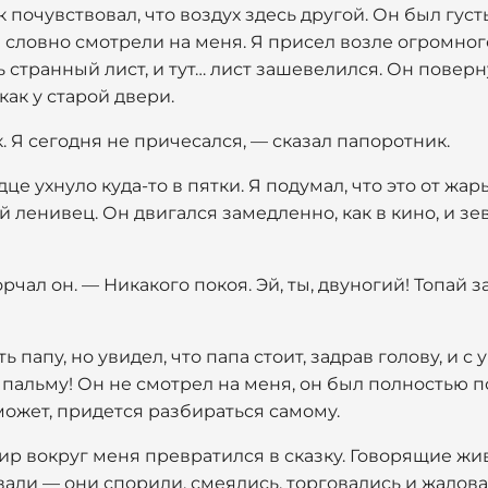
ак почувствовал, что воздух здесь другой. Он был густ
 словно смотрели на меня. Я присел возле огромног
ь странный лист, и тут… лист зашевелился. Он поверн
как у старой двери.
. Я сегодня не причесался, — сказал папоротник.
е ухнуло куда-то в пятки. Я подумал, что это от жары
 ленивец. Он двигался замедленно, как в кино, и зе
чал он. — Никакого покоя. Эй, ты, двуногий! Топай з
ь папу, но увидел, что папа стоит, задрав голову, и с
 пальму! Он не смотрел на меня, он был полностью п
ожет, придется разбираться самому.
ир вокруг меня превратился в сказку. Говорящие жи
али — они спорили, смеялись, торговались и жалова