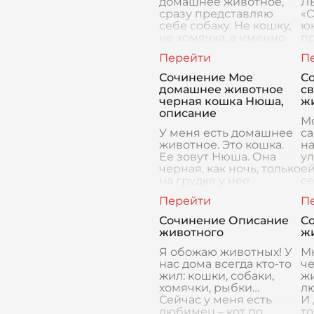
домашнее животное,
Л
сразу представляю
«
себе собаку. Не кошку,
ю
не хомячка, а именно
пр
верного пса, который
о
будет встречать меня
см
виляющим хвостом у
ге
Сочинение Мое
С
пор
вс
домашнее животное
св
ег
черная кошка Нюша,
ж
описание
М
У меня есть домашнее
с
животное. Это кошка.
на
Ее зовут Нюша. Она
ул
черная, как ночь, только
ей
на грудке у нее
се
маленькое белое
сч
пятнышко, будто
Эт
звездочка в темном
Б
Сочинение Описание
С
небе. Нюша появилась
животного
ж
в наше
Я обожаю животных! У
Мн
нас дома всегда кто-то
че
жил: кошки, собаки,
жи
хомячки, рыбки…
лю
Сейчас у меня есть
И 
любимец – кот по
то