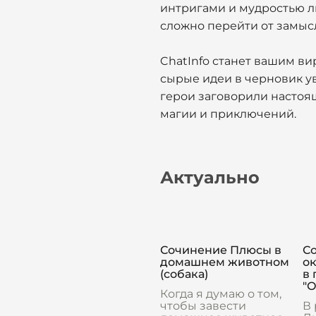
интригами и мудростью ль
сложно перейти от замыс
ChatInfo станет вашим в
сырые идеи в черновик у
герои заговорили настоя
магии и приключений.
Актуально
Сочинение Плюсы в
С
домашнем животном
о
(собака)
в
"
Когда я думаю о том,
чтобы завести
В