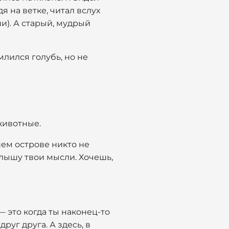
я на ветке, читал вслух
ши). А старый, мудрый
млился голубь, но не
животные.
шем острове никто не
слышу твои мысли. Хочешь,
— это когда ты наконец-то
уг друга. А здесь, в