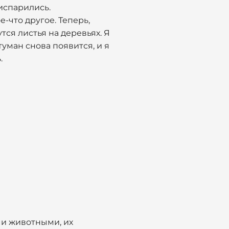
испарились.
е-что другое. Теперь,
тся листья на деревьях. Я
туман снова появится, и я
.
ми животными, их