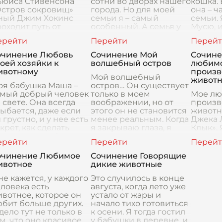
ьюиса Стивенсона
сотни во дворах нашего
кошка. 
Остров сокровищ»
города. Но для моей
она – ч
ный Джим Хокинс
семьи я – самый
семьи.
оходит путь от
особенный. А семья у
Мусю, 
бычного мальчика до
меня – это мама
рассказ
елого и находчивого
Наташа, папа Сергей и
появила
роя. На протяжении
маленькая девочка Ан
случай
очинение Любовь
Сочинение Мой
Сочине
его повествования
малень
оей хозяйки к
волшебный остров
любим
о окруж
ивотному
произв
Мой волшебный
живот
оя бабушка Маша –
остров… Он существует
амый добрый человек
только в моем
Мое л
 свете. Она всегда
воображении, но от
произв
ыбается, даже если
этого он не становится
животны
 грустно, и у нее есть
менее реальным. Когда
Джека 
крет, как сделать
я закрываю глаза, я
Клык». 
астливым любого.
могу почувствовать
не так 
от секрет – любовь.
теплый песок под
произв
абушка люби
ногами, ус
очень 
очинение Любимое
Сочинение Говорящие
впечатл
ивотное
дикие животные
читал 
е кажется, у каждого
Это случилось в конце
ловека есть
августа, когда лето уже
вотное, которое он
устало от жары и
бит больше других.
начало тихо готовиться
дело тут не только в
к осени. Я тогда гостил
м, что оно красивое
у бабушки в деревне, и