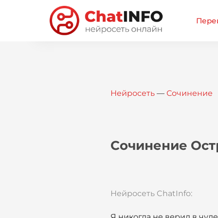
Перей
Нейросеть
—
Сочинение
Сочинение Ост
Нейросеть ChatInfo:
Я никогда не верил в чудес