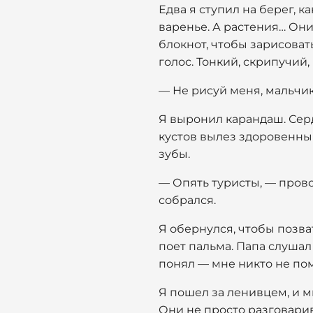
Едва я ступил на берег, к
варенье. А растения… Они
блокнот, чтобы зарисоват
голос. Тонкий, скрипучий, 
— Не рисуй меня, мальчик
Я выронил карандаш. Сердц
кустов вылез здоровенный
зубы.
— Опять туристы, — провор
собрался.
Я обернулся, чтобы позват
поет пальма. Папа слушал
понял — мне никто не пом
Я пошел за ленивцем, и м
Они не просто разговарив