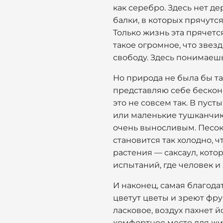
как серебро. Здесь нет де
балки, в которых прячутся
Только жизнь эта прячется
такое огромное, что звез
свободу. Здесь понимаешь
Но природа не была бы та
представляю себе бескон
это не совсем так. В пус
или маленькие тушканчики
очень выносливым. Песок 
становится так холодно, ч
растения — саксаул, кото
испытаний, где человек и
И наконец, самая благодат
цветут цветы и зреют фру
ласковое, воздух пахнет й
комфортное место для жиз