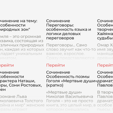
чинение на тему:
Сочинение
Сочин
Особенности
Переговоры:
Особен
риродных зон"
особенность языка и
творче
логики деловых
Хайяма
мля – это огромная
переговоров
судьбы
заика, состоящая из
азличных природных
Переговоры... Само
Омар Х
н, каждая из которых
слово звучит как что-то
имя зв
бладает уникальным
важное, взрослое.
маняще
лиматом,
Сразу представляются
древни
стительностью и
люди в строгих
многих 
ивотным миром. Эти
костюмах за длинным
автор 
оны, или природные
столом, обсуждающие
рубай,
очинение
Сочинение
Сочин
яса,
судьбы мира или, как
мудрос
собенности
Особенность поэмы
Особен
минимум, большой
на само
рактера Наташи,
Гоголя «Мертвые души»
драмат
компа
ры, Сони Ростовых,
(кратко)
Павлов
лен
«Мертвые души»
В твор
 романе Льва
Николая Васильевича
Павлов
колаевича Толстого
Гоголя – это не просто
драмат
ойна и мир" женские
книга, это целый мир, в
особое 
бразы играют
котором смешались
пьесы, 