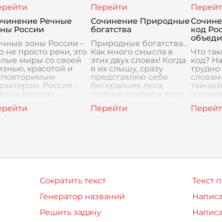
ромную роль. Они не
смех и слезы, грусть и
"Чайка"
росто украшают
надежда. Это
"Три се
вествование, но и
произведение, которое
"Вишне
очинение Речные
Сочинение Природные
Сочине
тражают разные
заставляет задуматься
новато
оны России
богатства
код Рос
рани человеческой
своего
объеди
ши, разные тип
чные зоны России –
Природные богатства…
о не просто реки, это
Как много смысла в
Что та
елые миры со своей
этих двух словах! Когда
код? На
знью, красотой и
я их слышу, сразу
трудно
еповторимым
представляю себе
словами
рактером. Россия –
бескрайние леса,
тайный 
рана, богатая
полные грибов и ягод,
которо
одными ресурсами, и
реки, искрящиеся на
страна
ки играют в ее
солнце, глубокие озера
ни звука
изни ог
понима
русски
Сократить текст
Текст 
Генератор названий
Написа
Решить задачу
Написа