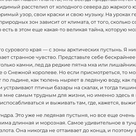
видимый расстелил от холодного севера до жаркого юг
римый узор, свои краски и свою музыку. На уроках 
природных зон зависит от климата, от того, сколько 
о есть в этом еще какая-то великая тайна, которую м
о сурового края — с зоны арктических пустынь. Я ник
вает странное чувство. Представьте себе бескрайнее
 только камни, лед да редкие пятна мха или лишайник
ке о Снежной королеве. Но если присмотреться, то м
по льдине, как тюлень ныряет в ледяную воду, как 
ни устраивают птичьи базары на скалах, и тогда тиш
ся мне самым трудным для жизни, но именно здесь я
риспосабливаться и выживать там, где, кажется, выж
ндра. Это уже не ледяная пустыня, но все еще очень 
зима длинная и морозная. Самое удивительное в тунд
лота. Она никогда не оттаивает до конца, и поэтому в