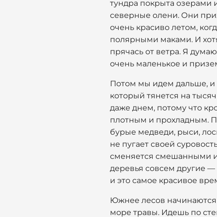
тундра покрыта озерами и
северные олени. Они прих
очень красиво летом, ко
полярными маками. И хотя
прячась от ветра. Я думаю
очень маленькое и призем
Потом мы идем дальше, и 
который тянется на тысяч
даже днем, потому что кр
плотным и прохладным. По
бурые медведи, рыси, лос
не пугает своей суровость
сменяется смешанными и 
деревья совсем другие — 
и это самое красивое вре
Южнее лесов начинаются с
море травы. Идешь по степ