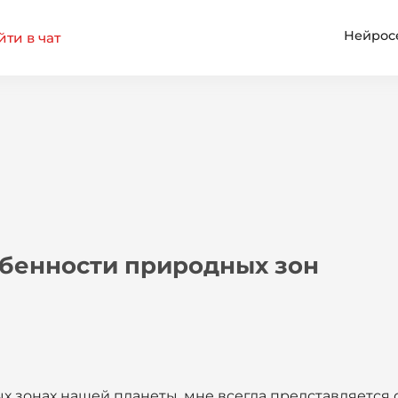
Нейрос
ти в чат
бенности природных зон
ых зонах нашей планеты, мне всегда представляетс