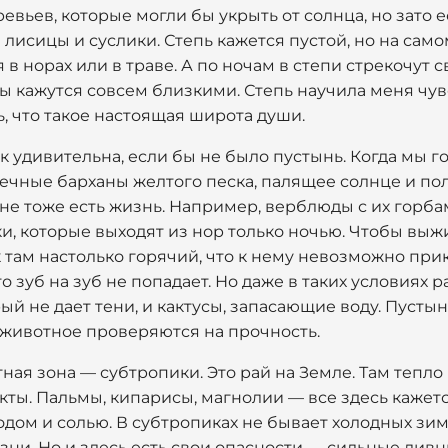
ревьев, которые могли бы укрыть от солнца, но зато 
 лисицы и суслики. Степь кажется пустой, но на сам
 в норах или в траве. А по ночам в степи стрекочут с
ды кажутся совсем близкими. Степь научила меня чув
, что такое настоящая широта души.
к удивительна, если бы не было пустынь. Когда мы г
ечные барханы желтого песка, палящее солнце и пол
тыне тоже есть жизнь. Например, верблюды с их горб
, которые выходят из нор только ночью. Чтобы выжи
там настолько горячий, что к нему невозможно прик
то зуб на зуб не попадает. Но даже в таких условиях 
рый не дает тени, и кактусы, запасающие воду. Пусты
 животное проверяются на прочность.
ная зона — субтропики. Это рай на Земле. Там тепло
кты. Пальмы, кипарисы, магнолии — все здесь кажет
одом и солью. В субтропиках не бывает холодных зим,
ни. Но и здесь есть свои опасности — сильные ливни