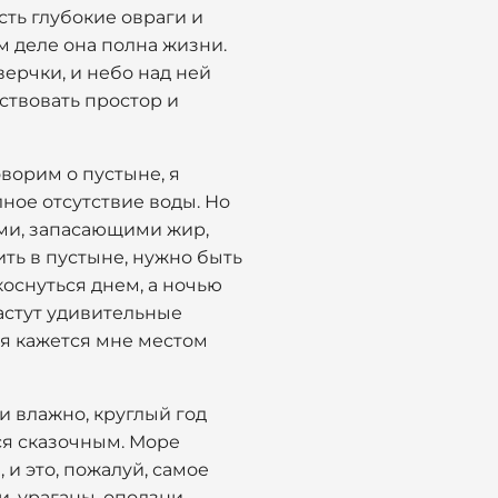
есть глубокие овраги и
ом деле она полна жизни.
верчки, и небо над ней
ствовать простор и
оворим о пустыне, я
ное отсутствие воды. Но
ами, запасающими жир,
ть в пустыне, нужно быть
оснуться днем, а ночью
растут удивительные
ня кажется мне местом
 и влажно, круглый год
ся сказочным. Море
 и это, пожалуй, самое
, ураганы, оползни.