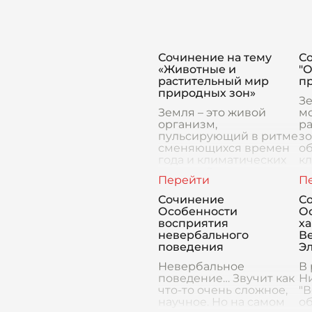
Сочинение на тему
Со
«Животные и
"
растительный мир
п
природных зон»
Зе
Земля – это живой
мо
организм,
р
пульсирующий в ритме
зо
сменяющихся времен
о
года и климатических
к
поясов. От арктических
ра
льдов до жарких
ж
тропиков, каждый
з
Сочинение
С
уголок планеты
по
Особенности
О
уникален и населен н
восприятия
ха
невербального
Ве
поведения
Э
Невербальное
В
поведение… Звучит как
Ни
что-то очень сложное,
"В
научное. Но на самом
о