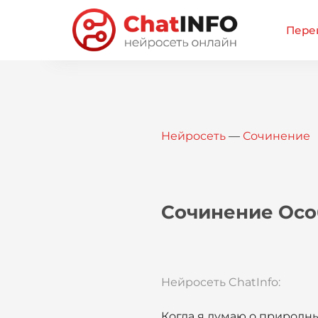
Перей
Нейросеть
—
Сочинение
Сочинение Осо
Нейросеть ChatInfo:
Когда я думаю о природн