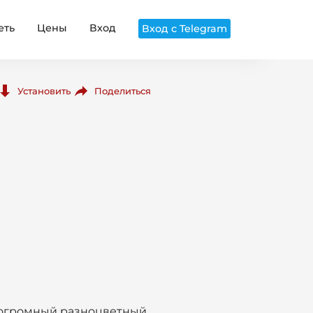
еть
Цены
Вход
Вход с Telegram
Поделиться
Установить
я огромный разноцветный