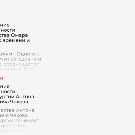
ение
ности
ства Омара
: времени и
айям… Одно это
учит загадочно и
, словно шепот
х легенд. Для
он – просто
четверостиший,
 полных
ение
ти и иронии. Но
ности
м деле, Хайя
ургии Антона
ича Чехова
честве Антона
ича Чехова
ургия занимает
место. Его
такие как