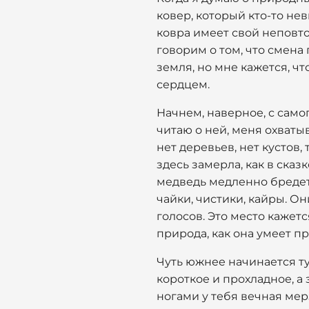
ковер, который кто-то не
ковра имеет свой неповто
говорим о том, что смена 
земля, но мне кажется, чт
сердцем.
Начнем, наверное, с самог
читаю о ней, меня охваты
нет деревьев, нет кустов,
здесь замерла, как в сказ
медведь медленно бредет 
чайки, чистики, кайры. О
голосов. Это место кажет
природа, как она умеет п
Чуть южнее начинается ту
короткое и прохладное, а 
ногами у тебя вечная мерз