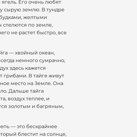
 ягель. Его очень любят
ту сырую землю. В тундре
абудками, желтыми
ы стелются по земле,
чего не растет быстро, все
йга — хвойный океан,
всегда немного сумрачно,
дух здесь кажется
т грибами. В тайге живут
йное место на Земле. Она
яло. Дальше тайга
, воздух теплее, и
ится золотым и багряным,
тепь — это бескрайнее
оторый блестит на солнце,