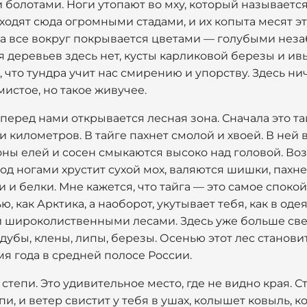
 болотами. Ноги утопают во мху, который называется
одят сюда огромными стадами, и их копыта месят э
гда все вокруг покрывается цветами — голубыми нез
 деревьев здесь нет, кусты карликовой березы и ив
, что тундра учит нас смирению и упорству. Здесь ни
истое, но такое живучее.
перед нами открывается лесная зона. Сначала это та
и километров. В тайге пахнет смолой и хвоей. В ней 
оны елей и сосен смыкаются высоко над головой. Воз
д ногами хрустит сухой мох, валяются шишки, пахне
и и белки. Мне кажется, что тайга — это самое споко
ю, как Арктика, а наоборот, укутывает тебя, как в оде
широколиственными лесами. Здесь уже больше света
дубы, клены, липы, березы. Осенью этот лес станов
мя года в средней полосе России.
тепи. Это удивительное место, где не видно края. С
и, и ветер свистит у тебя в ушах, колышет ковыль, к