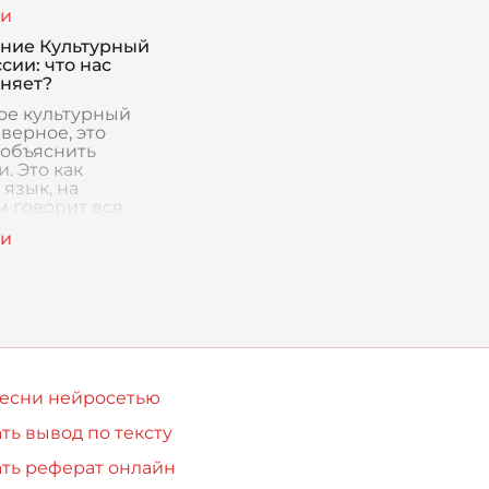
, "Дядя Ваня",
стры" и
вый сад", стали
ние Культурный
рскими для
сии: что нас
 врем
няет?
кое культурный
верное, это
 объяснить
. Это как
язык, на
м говорит вся
, не произнося
. Это то, что
ет каждый
й чел
песни нейросетью
ть вывод по тексту
ть реферат онлайн