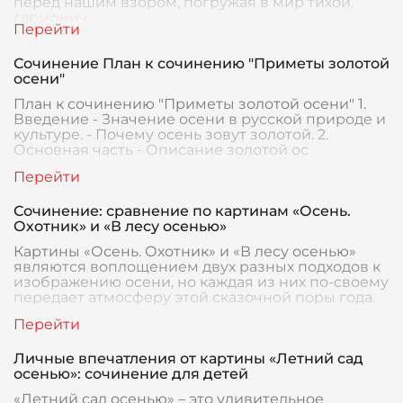
перед нашим взором, погружая в мир тихой,
гармонич
Сочинение План к сочинению "Приметы золотой
осени"
План к сочинению "Приметы золотой осени" 1.
Введение - Значение осени в русской природе и
культуре. - Почему осень зовут золотой. 2.
Основная часть - Описание золотой ос
Сочинение: сравнение по картинам «Осень.
Охотник» и «В лесу осенью»
Картины «Осень. Охотник» и «В лесу осенью»
являются воплощением двух разных подходов к
изображению осени, но каждая из них по-своему
передает атмосферу этой сказочной поры года.
Личные впечатления от картины «Летний сад
осенью»: сочинение для детей
«Летний сад осенью» – это удивительное