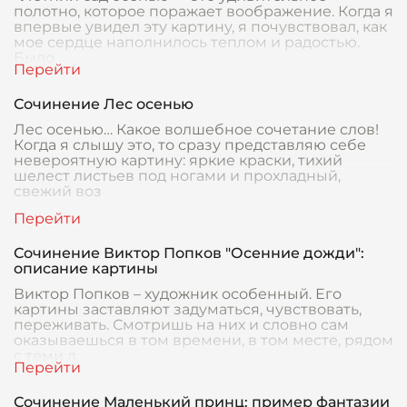
полотно, которое поражает воображение. Когда я
впервые увидел эту картину, я почувствовал, как
мое сердце наполнилось теплом и радостью.
Было
Сочинение Лес осенью
Лес осенью… Какое волшебное сочетание слов!
Когда я слышу это, то сразу представляю себе
невероятную картину: яркие краски, тихий
шелест листьев под ногами и прохладный,
свежий воз
Сочинение Виктор Попков "Осенние дожди":
описание картины
Виктор Попков – художник особенный. Его
картины заставляют задуматься, чувствовать,
переживать. Смотришь на них и словно сам
оказываешься в том времени, в том месте, рядом
с теми л
Сочинение Маленький принц: пример фантазии