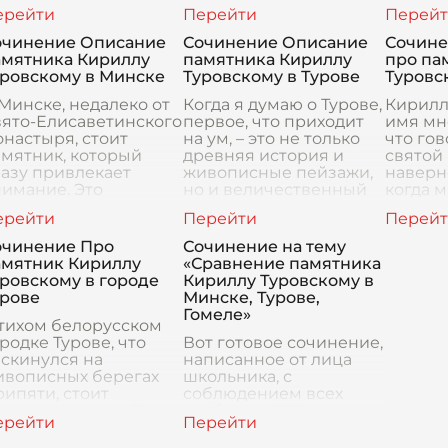
ровскому -
времени. Особенно
помнит
ыдающемуся
сильно это чувствуется,
княжес
ятителю XII века, чьё
когда оказываешься
врагов
очинение Описание
Сочинение Описание
Сочине
я навсегда останется
ряд
духовн
амятника Кириллу
памятника Кириллу
про па
писанным в летопись
здесь, в
уровскому в Минске
Туровскому в Турове
Туровс
Минске, недалеко от
Когда я думаю о Турове,
Кирилл
вято-Елисаветинского
первое, что приходит
имя мн
настыря, стоит
на ум, – это не только
что гов
мятник, который
древняя история и
святой 
азу привлекает
живописные пейзажи,
наверно
имание. Это
но и величественный
когда м
амятник Кириллу
памятник Кириллу
пошли 
ровскому,
Туровскому, духовному
Туров, 
ревнерусскому
наставнику и пр
памятн
очинение Про
Сочинение на тему
вятому, жившему еще
устано
амятник Кириллу
«Сравнение памятника
XII
ровскому в городе
Кириллу Туровскому в
урове
Минске, Турове,
Гомеле»
 тихом белорусском
родке Турове, что
Вот готовое сочинение,
скинулся на
написанное от лица
ивописных берегах
школьника, с
ипяти, стоит
соблюдением всех
мятник, который для
требований. Когда я
ня значит больше,
впервые услышал на
м просто кусок камня
уроке литературы имя