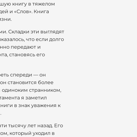
ьшую книгу в тяжелом
ей и «Слов». Книга
изни.
и. Складки эти выглядят
казалось, что если долго
енно передают и
та, становясь его
реть спереди — он
 он становится более
ся одиноким странником,
тамента я заметил
ниги в знак уважения к
.
ти тысячу лет назад. Его
ом, который уходил в