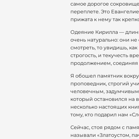
самое дорогое сокровище
переплете. Это Евангелие
прижата к нему так крепко
Одеяние Кирилла — длинн
очень натурально: они не 
смотреть, то увидишь, ка
строгость, и текучесть вр
продолжением, соединяя 
Я обошел памятник вокруг
проповедник, строгий учи
человечным, задумчивым, 
который остановился на в
несколько настоящих книг
тому, кто подарил нам «С
Сейчас, стоя рядом с памя
называли «Златоустом, па