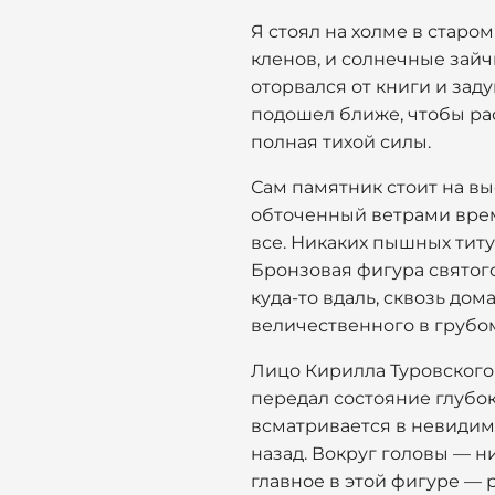
Я стоял на холме в старо
кленов, и солнечные зайч
оторвался от книги и зад
подошел ближе, чтобы расс
полная тихой силы.
Сам памятник стоит на вы
обточенный ветрами време
все. Никаких пышных титу
Бронзовая фигура святого
куда-то вдаль, сквозь дом
величественного в грубом
Лицо Кирилла Туровского 
передал состояние глубок
всматривается в невидимы
назад. Вокруг головы — н
главное в этой фигуре — р