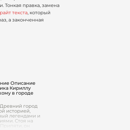
. Тонкая правка, замена
райт текста
, который
аз, а законченная
ние Описание
ика Кириллу
кому в городе
 Древний город
ой историей,
ный легендами и
иями. Стоя на
 Припяти, он