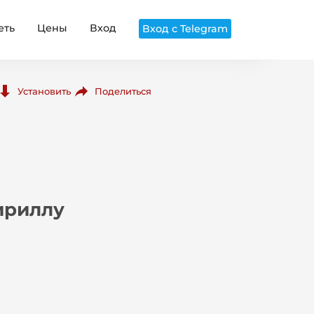
еть
Цены
Вход
Вход с Telegram
Поделиться
Установить
ириллу