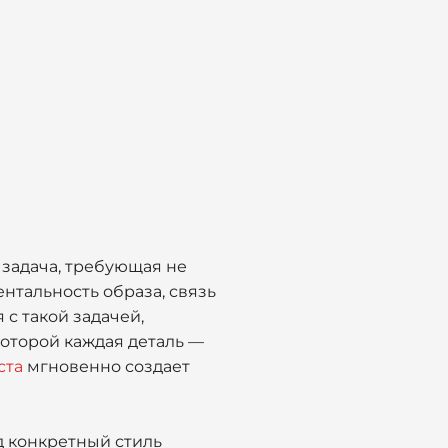
 задача, требующая не
ентальность образа, связь
с такой задачей,
которой каждая деталь —
ста
мгновенно создает
д конкретный стиль