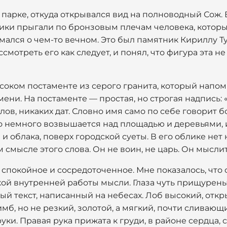
м парке, откуда открывался вид на полноводный Сож.
ики прыгали по бронзовым плечам человека, который,
умался о чем-то вечном. Это был памятник Кириллу Т
мотреть его как следует, и понял, что фигура эта не
соком постаменте из серого гранита, который напо
ни. На постаменте — простая, но строгая надпись: 
лов, никаких дат. Словно имя само по себе говорит 
 немного возвышается над площадью и деревьями, и
а и облака, поверх городской суеты. В его облике не
 смысле этого слова. Он не воин, не царь. Он мысли
спокойное и сосредоточенное. Мне показалось, что 
ой внутренней работы мысли. Глаза чуть прищурены
й текст, написанный на небесах. Лоб высокий, отк
имб, но не резкий, золотой, а мягкий, почти сливающ
уки. Правая рука прижата к груди, в районе сердца,