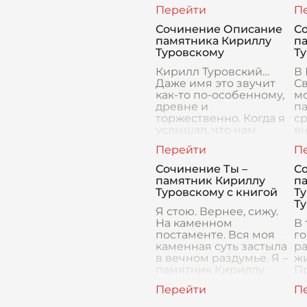
истории
Ту
восточнославянской
в
культуры. Его вклад в
св
Сочинение Описание
С
развитие ц
им
памятника Кириллу
п
в
Туровскому
Т
Кирилл Туровский…
В 
Даже имя это звучит
С
как-то по-особенному,
мо
древне и
па
торжественно. Когда я
ср
услышал, что нам
вн
нужно написать
п
сочинение о
Ту
памятнике ему, я сразу
д
Сочинение Ты –
С
полез в интернет. Мне
с
памятник Кириллу
п
в 
Туровскому с книгой
Ту
Т
Я стою. Вернее, сижу.
На каменном
В
постаменте. Вся моя
го
каменная суть застыла
ра
в вечном раздумье. Я –
ж
памятник Кириллу
Пр
Туровскому. И в руках
па
моих – книга.
ме
Представьте себе
че