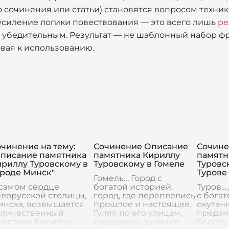
 сочинения или статьи) становятся вопросом техники
 усиление логики повествования — это всего лишь
ре
 убедительным. Результат — не шаблонный набор фр
овая к использованию.
чинение на тему:
Сочинение Описание
Сочине
Описание памятника
памятника Кириллу
памятн
ириллу Туровскому в
Туровскому в Гомеле
Туровс
ороде Минск"
Турове
Гомель… Город с
 самом сердце
богатой историей,
Туров…
лорусской столицы,
город, где переплелись
с богат
инска, возвышается
прошлое и настоящее.
окутан
еличественный
Гуляя по его улицам,
предан
амятник Кириллу
ощущаешь дыхание
берегу