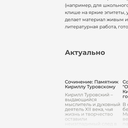
(например, для школьного
клише на яркие эпитеты,
делает материал живым и
литературная работа, гот
Актуально
Сочинение: Памятник
Со
Кириллу Туровскому
"
К
Кирилл Туровский –
г
выдающийся
мыслитель и духовный
В
деятель XII века, чья
бе
жизнь и творчество
М
оставили
в
неизгладимый след в
п