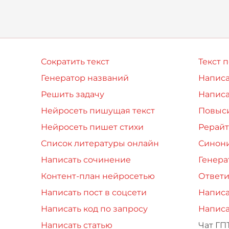
и бронзы. Это
Кирилла Туровского,
амятник Ки
оно показалось мне
далеким
Сократить текст
Текст 
Генератор названий
Написа
Решить задачу
Написа
Нейросеть пишущая текст
Повыси
Нейросеть пишет стихи
Рерайт
Список литературы онлайн
Синон
Написать сочинение
Генера
Контент-план нейросетью
Ответи
Написать пост в соцсети
Написа
Написать код по запросу
Написа
Написать статью
Чат ГП