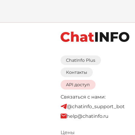
тихий уголо
ил
п
ChatInfo Plus
Контакты
API доступ
Связаться с нами:
@chatinfo_support_bot
help@chatinfo.ru
Цены