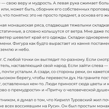
 — свою веру и мудрость. А левая рука сжимает бол
 или, может быть, сборник его собственных проповед
, что понятно: это не просто предмет, а основа его ж
ая монашеская ряса, спадающая тяжелыми складкам
статичные, а словно колышутся от ветра. Мне даже по
к ветер шевелит край его одежды. Складки одноврем
емени. Фигура как будто вырастает из камня постамен
землю и небо.
. С любой точки он выглядит по-разному. Если смот
тель, наставляющий свой народ. Если зайти слева —
почти усталым. А сзади, со стороны реки, он кажет
ысоком берегу, чтобы перевести дух. На граните пос
, оставленных кем-то. Люди приносят сюда цветы и к
лово о премудрости» и «Притчу о человеческой душе»
тником, я думал о том, что Кирилл Туровский жил поч
че всех воссиявшим на Руси». Он был простым монах