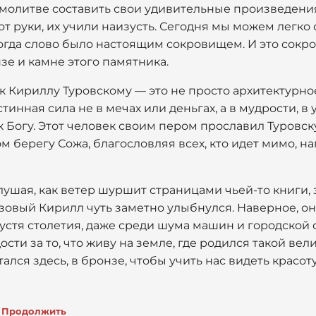
 молитве составить свои удивительные произведения
от руки, их учили наизусть. Сегодня мы можем легко
гда слово было настоящим сокровищем. И это сокро
нзе и камне этого памятника.
к Кириллу Туровскому — это не просто архитектурно
тинная сила не в мечах или деньгах, а в мудрости, в
к Богу. Этот человек своим пером прославил Туровс
ом берегу Сожа, благословляя всех, кто идет мимо, н
лушая, как ветер шуршит страницами чьей-то книги, 
зовый Кирилл чуть заметно улыбнулся. Наверное, он 
устя столетия, даже среди шума машин и городской с
сти за то, что живу на земле, где родился такой вел
тался здесь, в бронзе, чтобы учить нас видеть красот
Продолжить