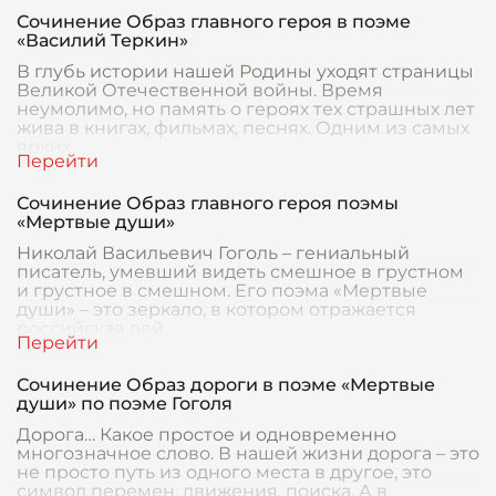
Сочинение Образ главного героя в поэме
«Василий Теркин»
В глубь истории нашей Родины уходят страницы
Великой Отечественной войны. Время
неумолимо, но память о героях тех страшных лет
жива в книгах, фильмах, песнях. Одним из самых
ярких
Сочинение Образ главного героя поэмы
«Мертвые души»
Николай Васильевич Гоголь – гениальный
писатель, умевший видеть смешное в грустном
и грустное в смешном. Его поэма «Мертвые
души» – это зеркало, в котором отражается
российская дей
Сочинение Образ дороги в поэме «Мертвые
души» по поэме Гоголя
Дорога… Какое простое и одновременно
многозначное слово. В нашей жизни дорога – это
не просто путь из одного места в другое, это
символ перемен, движения, поиска. А в