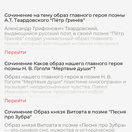
Сочинение на тему образ главного героя поэмы
А.Т. Твардовского "Пётр Гринёв"
Александр Трифонович Твардовский,
выдающийся русский поэт, в своей поэме "Пётр
Гринёв" создал уникальный образ главного
героя, который воплощает истинно народные
черты и одновремен
Сочинение Каков образ нашего главного героя
поэмы Н. В. Гоголя "Мертвые души"?
Образ нашего главного героя в поэме Н. В.
Гоголя "Мертвые души" поистине многогранен и
вызывает неоднозначные чувства. Павел
Иванович Чичиков представляет собой
сложную, противореч
Сочинение Образ князя Витовта в поэме "Песня
про Зубра"
Образ князя Витовта в поэме «Песня про Зубра»
— это символ сил, мужества и исторической