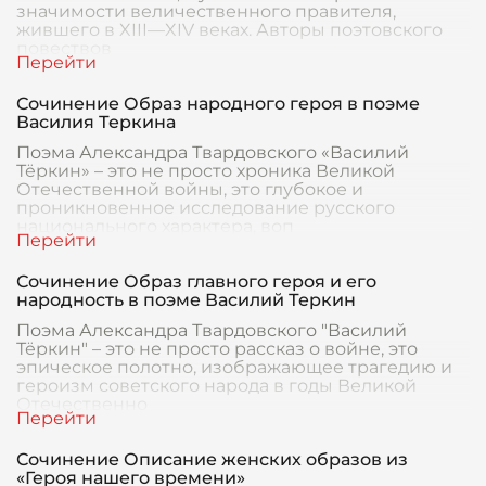
значимости величественного правителя,
жившего в XIII—XIV веках. Авторы поэтовского
повествов
Сочинение Образ народного героя в поэме
Василия Теркина
Поэма Александра Твардовского «Василий
Тёркин» – это не просто хроника Великой
Отечественной войны, это глубокое и
проникновенное исследование русского
национального характера, воп
Сочинение Образ главного героя и его
народность в поэме Василий Теркин
Поэма Александра Твардовского "Василий
Тёркин" – это не просто рассказ о войне, это
эпическое полотно, изображающее трагедию и
героизм советского народа в годы Великой
Отечественно
Сочинение Описание женских образов из
«Героя нашего времени»