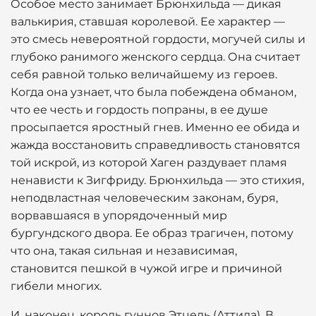
Особое место занимает Брюнхильда — дикая
валькирия, ставшая королевой. Ее характер —
это смесь невероятной гордости, могучей силы и
глубоко ранимого женского сердца. Она считает
себя равной только величайшему из героев.
Когда она узнает, что была побеждена обманом,
что ее честь и гордость попраны, в ее душе
просыпается яростный гнев. Именно ее обида и
жажда восстановить справедливость становятся
той искрой, из которой Хаген раздувает пламя
ненависти к Зигфриду. Брюнхильда — это стихия,
неподвластная человеческим законам, буря,
ворвавшаяся в упорядоченный мир
бургундского двора. Ее образ трагичен, потому
что она, такая сильная и независимая,
становится пешкой в чужой игре и причиной
гибели многих.
И, наконец, король гуннов Этцель (Аттила). В