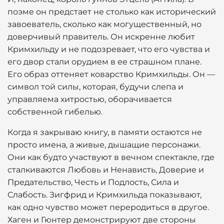
поэме он предстает не столько как исторический
завоеватель, сколько как могущественный, но
доверчивый правитель. Он искренне любит
Кримхильду и не подозревает, что его чувства и
его двор стали орудием в ее страшном плане.
Его образ оттеняет коварство Кримхильды. Он —
символ той силы, которая, будучи слепа и
управляема хитростью, оборачивается
собственной гибелью.
Когда я закрываю книгу, в памяти остаются не
просто имена, а живые, дышащие персонажи.
Они как будто участвуют в вечном спектакле, где
сталкиваются Любовь и Ненависть, Доверие и
Предательство, Честь и Подлость, Сила и
Слабость. Зигфрид и Кримхильда показывают,
как одно чувство может переродиться в другое.
Хаген и Гюнтер демонстрируют две стороны