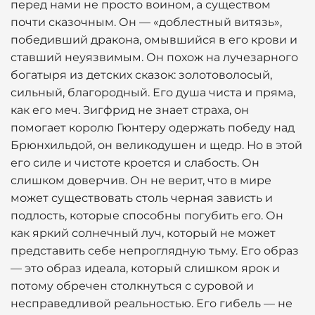
перед нами не просто воином, а существом
почти сказочным. Он — «доблестный витязь»,
победивший дракона, омывшийся в его крови и
ставший неуязвимым. Он похож на лучезарного
богатыря из детских сказок: золотоволосый,
сильный, благородный. Его душа чиста и пряма,
как его меч. Зигфрид не знает страха, он
помогает королю Гюнтеру одержать победу над
Брюнхильдой, он великодушен и щедр. Но в этой
его силе и чистоте кроется и слабость. Он
слишком доверчив. Он не верит, что в мире
может существовать столь черная зависть и
подлость, которые способны погубить его. Он
как яркий солнечный луч, который не может
представить себе непроглядную тьму. Его образ
— это образ идеала, который слишком ярок и
потому обречен столкнуться с суровой и
несправедливой реальностью. Его гибель — не