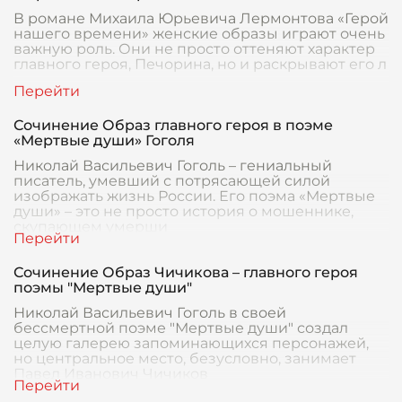
В романе Михаила Юрьевича Лермонтова «Герой
нашего времени» женские образы играют очень
важную роль. Они не просто оттеняют характер
главного героя, Печорина, но и раскрывают его л
Сочинение Образ главного героя в поэме
«Мертвые души» Гоголя
Николай Васильевич Гоголь – гениальный
писатель, умевший с потрясающей силой
изображать жизнь России. Его поэма «Мертвые
души» – это не просто история о мошеннике,
скупающем умерши
Сочинение Образ Чичикова – главного героя
поэмы "Мертвые души"
Николай Васильевич Гоголь в своей
бессмертной поэме "Мертвые души" создал
целую галерею запоминающихся персонажей,
но центральное место, безусловно, занимает
Павел Иванович Чичиков