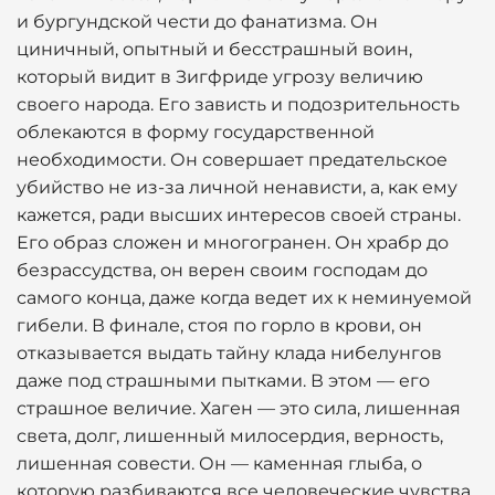
и бургундской чести до фанатизма. Он
циничный, опытный и бесстрашный воин,
который видит в Зигфриде угрозу величию
своего народа. Его зависть и подозрительность
облекаются в форму государственной
необходимости. Он совершает предательское
убийство не из-за личной ненависти, а, как ему
кажется, ради высших интересов своей страны.
Его образ сложен и многогранен. Он храбр до
безрассудства, он верен своим господам до
самого конца, даже когда ведет их к неминуемой
гибели. В финале, стоя по горло в крови, он
отказывается выдать тайну клада нибелунгов
даже под страшными пытками. В этом — его
страшное величие. Хаген — это сила, лишенная
света, долг, лишенный милосердия, верность,
лишенная совести. Он — каменная глыба, о
которую разбиваются все человеческие чувства.