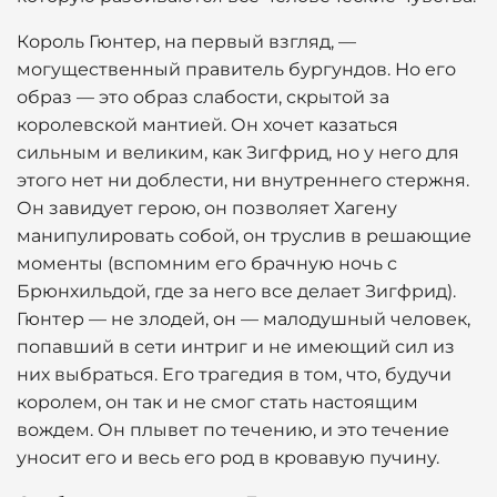
Король Гюнтер, на первый взгляд, —
могущественный правитель бургундов. Но его
образ — это образ слабости, скрытой за
королевской мантией. Он хочет казаться
сильным и великим, как Зигфрид, но у него для
этого нет ни доблести, ни внутреннего стержня.
Он завидует герою, он позволяет Хагену
манипулировать собой, он труслив в решающие
моменты (вспомним его брачную ночь с
Брюнхильдой, где за него все делает Зигфрид).
Гюнтер — не злодей, он — малодушный человек,
попавший в сети интриг и не имеющий сил из
них выбраться. Его трагедия в том, что, будучи
королем, он так и не смог стать настоящим
вождем. Он плывет по течению, и это течение
уносит его и весь его род в кровавую пучину.