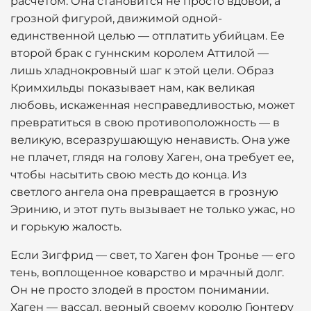
расчетом. Она становится не просто вдовой, а
грозной фигурой, движимой одной-
единственной целью — отплатить убийцам. Ее
второй брак с гуннским королем Аттилой —
лишь хладнокровный шаг к этой цели. Образ
Кримхильды показывает нам, как великая
любовь, искаженная несправедливостью, может
превратиться в свою противоположность — в
великую, всеразрушающую ненависть. Она уже
не плачет, глядя на голову Хаген, она требует ее,
чтобы насытить свою месть до конца. Из
светлого ангела она превращается в грозную
Эринию, и этот путь вызывает не только ужас, но
и горькую жалость.
Если Зигфрид — свет, то Хаген фон Тронье — его
тень, воплощенное коварство и мрачный долг.
Он не просто злодей в простом понимании.
Хаген — вассал, верный своему королю Гюнтеру