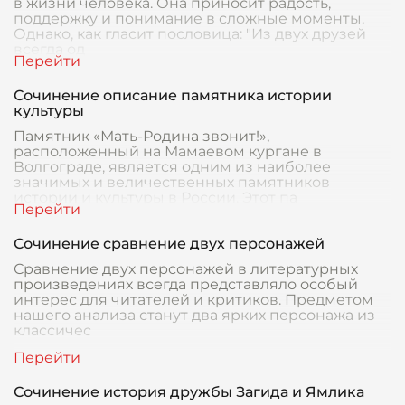
в жизни человека. Она приносит радость,
поддержку и понимание в сложные моменты.
Однако, как гласит пословица: "Из двух друзей
всегда од
Сочинение описание памятника истории
культуры
Памятник «Мать-Родина звонит!»,
расположенный на Мамаевом кургане в
Волгограде, является одним из наиболее
значимых и величественных памятников
истории и культуры в России. Этот па
Сочинение сравнение двух персонажей
Сравнение двух персонажей в литературных
произведениях всегда представляло особый
интерес для читателей и критиков. Предметом
нашего анализа станут два ярких персонажа из
классичес
Сочинение история дружбы Загида и Ямлика