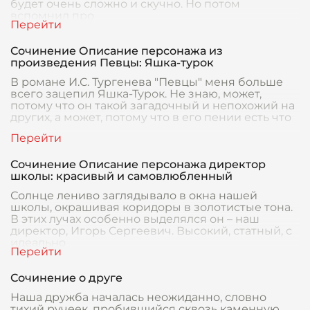
будет очень сложно и скучно. Но потом
вспомнил про
Сочинение Описание персонажа из
произведения Певцы: Яшка-турок
В романе И.С. Тургенева "Певцы" меня больше
всего зацепил Яшка-Турок. Не знаю, может,
потому что он такой загадочный и непохожий на
других, а может, потому что в его пении есть что
Сочинение Описание персонажа директор
школы: красивый и самовлюбленный
Солнце лениво заглядывало в окна нашей
школы, окрашивая коридоры в золотистые тона.
В этих лучах особенно выделялся он – наш
директор, Игорь Сергеевич. Высокий, статный, с
идеально
Сочинение о друге
Наша дружба началась неожиданно, словно
тихий ручеек, пробившийся сквозь каменную