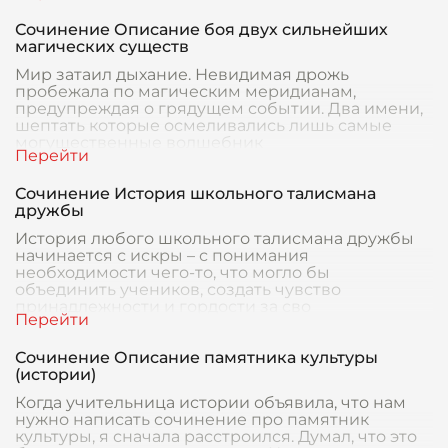
Сочинение Описание боя двух сильнейших
магических существ
Мир затаил дыхание. Невидимая дрожь
пробежала по магическим меридианам,
предупреждая о грядущем событии. Два имени,
шептать которые осмеливались лишь самые
могущественные волшебник
Сочинение История школьного талисмана
дружбы
История любого школьного талисмана дружбы
начинается с искры – с понимания
необходимости чего-то, что могло бы
объединить учеников, создать чувство
принадлежности и гордости за сво
Сочинение Описание памятника культуры
(истории)
Когда учительница истории объявила, что нам
нужно написать сочинение про памятник
культуры, я сначала расстроился. Думал, что это