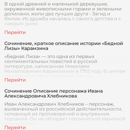
В одной древней и маленькой деревушке,
окруженной живописными горами и зелеными
долинами, жили два лучших друга - Загид и
Ямлик. Их дружба началась с самого детства и с
каждым днем
Сочинение, краткое описание истории «Бедной
Лизы» Карамзина
«Бедная Лиза» — это одна из первых
сентиментальных повестей в русской
литературе, написанная Николаем
Михайловичем Карамзиным в 1792 году. В центре
сюжета этого произведения находи
Сочинение Описание персонажа Ивана
Александровича Хлебникова
Иван Александрович Хлебников – персонаж,
выхваченный из российской действительности,
сотканный из противоречий и внутренних
терзаний. Он не обладает героической харизмой
или выдающ