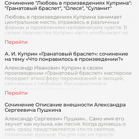
Сочинение "Любовь в произведениях Куприна":
"Гранатовый браслет", "Олеся", "Суламит"
Любовь в произведениях Куприна занимает
центральное место, отражаясь в различных
формах и проявлениях человеческих чувств. В
своем творчестве Куприн часто изображает её
как силу, с
А. И. Куприн «Гранатовый браслет»: сочинение
на тему «Что понравилось в произведении?»
Александр Иванович Куприн в своем
произведении «Гранатовый браслет» мастерски
передает атмосферу переживаний и эмоций,
связанных с любовью, бескорыстной и
возвышенной, которая выхо
Сочинение Описание внешности Александра
Сергеевича Пушкина
Александр Сергеевич Пушкин… Само имя его
звучит как музыка, как песня. Когда думаешь о
нем, сразу представляется что-то светлое,
солнечное, русское. Он для нас не просто