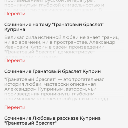
произведением русской литературы,
проникнутым глубокой символьностью и
тонкими психологическими деталями. В
Сочинение на тему "Гранатовый браслет"
Куприна
Великая сила истинной любви не знает границ
ни во времени, ни в пространстве. Александр
Иванович Куприн в своём произведении
"Гранатовый браслет" демонстрирует
великолепие и трагич
Сочинение Гранатовый браслет Куприн
"Гранатовый браслет" — это трогательная
история любви, мастерски описанная
Александром Куприным, автором, чьи
произведения проникнуты глубоким
пониманием человеческой души и неподд
Сочинение Любовь в рассказе Куприна
"Гранатовый браслет"