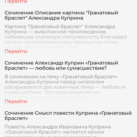
Сочинение Описание картины "Гранатовый
браслет" Александра Куприна
Картина "Гранатовый браслет" Александра
Куприна — живописное произведение,
набравшее огромную популярность благодаря
своему проникновенному раскрытию темы
любви. Вдохновленная одно
Сочинение Александр Куприн «Гранатовый
браслет» — любовь или сумасшествие?
В сочинении на тему «Гранатовый браслет»
Александра Куприна перед читателем
раскрываются две извечные темы — любовь и
сумасшествие. Это произведение на
протяжении многих лет продол
Сочинение Смысл повести Куприна «Гранатовый
браслет»
Повесть Александра Ивановича Куприна
«Гранатовый браслет» является ярким