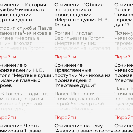
очинение: История
Сочинение "Общие
Сочине
лужбы Чичикова в
впечатления о
Гоголь 
роизведении
произведении
Чичико
ертвые души
«Мертвые души» Н. В.
героем
Гоголя
душ"?
стория службы Павла
вановича Чичикова в
Роман Николая
Почему
омане «Мертвые
Васильевича Гоголя
Чичико
уши» Николая
«Мертвые души»
героем
сильевича Гоголя
оставляет на читателя
Никола
ляется одной из
глубокие впечатления
Гоголь
ентральных линий
и заставляет
сатиры
вествования. Она
задуматься о многих
социал
очинение о
Сочинение
Сочине
аскрывает персонажа
аспектах человеческой
наблюд
оизведении Н. В.
Нравственные
Чичико
 только как
жизни. Это
Чичико
голя "Мертвые души",
поступки Чичикова из
произв
произведение
героем
писание главных
произведения
"Мертв
выделяется
ероев
"Мертвые души"
Павел 
 В. Гоголь — один из
Павел Иванович
Чичико
амых выдающихся
Чичиков, главный
ворвав
сателей русской
герой бессмертной
русску
тературы,
поэмы Николая
века и 
одаривший нам
Васильевича Гоголя
измени
ножество
"Мертвые души",
Он не г
еобычайных
предстает перед
в прив
очинение Черты
Сочинение на тему
Сочине
роизведений. Одним
читателем как
понима
чикова в 1 главе
"Анализ главного героя
ее зна