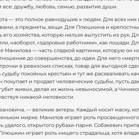
все: дружбу, любовь, семью, развитие души.
рта — это полное равнодушие к людям. Для всех ни
твами, а предметы, вещи. Для Плюшкина и крепостны
ь его хозяйства, которую нельзя выпустить из рук. 
ли, наоборот, «здоровые работники», как лошади. Д
ля Манилова — часть сладкой картинки, которую он 
тношение до совершенства, до идеи. Для него «мерт
трочки в ревизских списках, товар для выгодной сде
судьбу покойных крестьян и тут же расхваливать кач
 покупает и продает человеческие судьбы, пусть даже
губит живых, делая их жизнь невыносимой, а Чичико
вствуя никакой неловкости.
вановича, — великие актеры. Каждый носит маску, к
леньком мирке. Манилов играет роль просвещенного
ь удалого, открытого рубахи-парня. Собакевич прит
 Плюшкин играет роль нищего страдальца, хотя влад