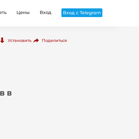
еть
Цены
Вход
Вход с Telegram
Поделиться
Установить
в в