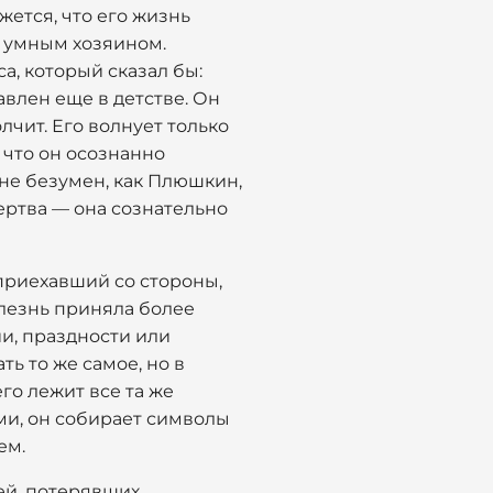
жется, что его жизнь
я умным хозяином.
а, который сказал бы:
авлен еще в детстве. Он
лчит. Его волнует только
 что он осознанно
 не безумен, как Плюшкин,
мертва — она сознательно
приехавший со стороны,
олезнь приняла более
и, праздности или
ть то же самое, но в
го лежит все та же
ми, он собирает символы
ем.
ей, потерявших