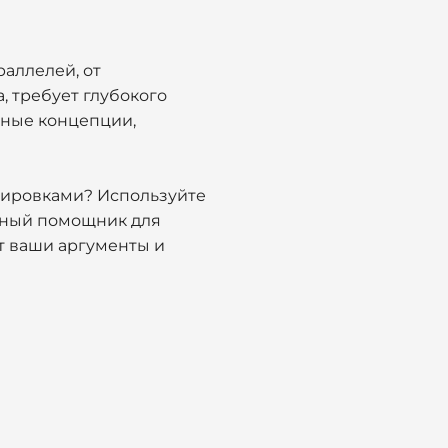
аллелей, от
 требует глубокого
рные концепции,
лировками? Используйте
щный помощник для
ит ваши аргументы и