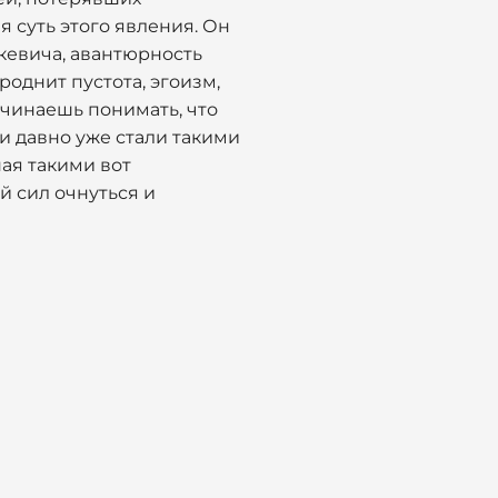
 суть этого явления. Он
кевича, авантюрность
однит пустота, эгоизм,
ачинаешь понимать, что
ии давно уже стали такими
ая такими вот
ей сил очнуться и