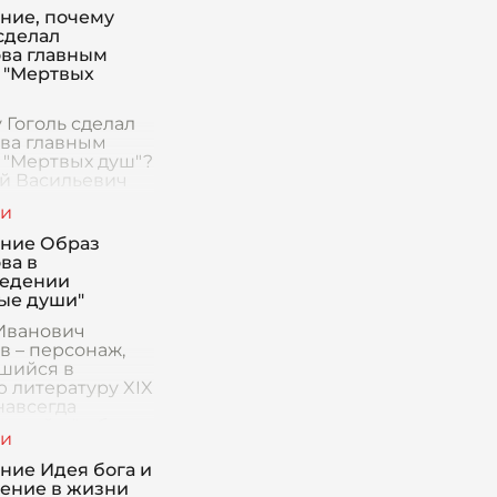
ние, почему
сделал
ва главным
 "Мертвых
 Гоголь сделал
ва главным
 "Мертвых душ"?
й Васильевич
 — мастер
 и отточенного
ьного
ние Образ
ения. Выбор
ва в
ва главным
едении
 "Мертвых
ые души"
Иванович
в – персонаж,
шийся в
ю литературу XIX
навсегда
вший её облик.
ерой, не злодей
ычном
ние Идея бога и
нии, а скорее
чение в жизни