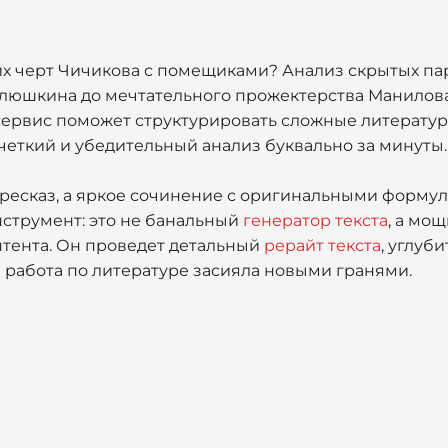
их черт Чичикова с помещиками? Анализ скрытых пар
люшкина до мечтательного прожектерства Манилова,
 сервис поможет структурировать сложные литерату
четкий и убедительный анализ буквально за минуты.
ересказ, а яркое сочинение с оригинальными форму
струмент: это не банальный
генератор текста
, а мо
нтента. Он проведет детальный
рерайт текста
, углуб
а работа по литературе засияла новыми гранями.