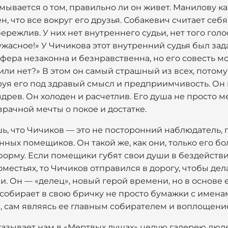
умывается о том, правильно ли он живет. Манилову ка
н, что все вокруг его друзья. Собакевич считает себ
режлив. У них нет внутреннего судьи, нет того голос
 ужасное!» У Чичикова этот внутренний судья был зад
афера незаконна и безнравственна, но его совесть мо
или нет?» В этом он самый страшный из всех, потому
руя его под здравый смысл и предприимчивость. Он
здрев. Он холоден и расчетлив. Его душа не просто 
рачной мечты о покое и достатке.
ь, что Чичиков — это не посторонний наблюдатель, 
нных помещиков. Он такой же, как они, только его б
орму. Если помещики губят свои души в бездействи
местьях, то Чичиков отправился в дорогу, чтобы дела
. Он — «делец», новый герой времени, но в основе е
 собирает в свою бричку не просто бумажки с имена
, сам являясь ее главным собирателем и воплощени
оказывает нам в «Мертвых душах» целую галерею люд