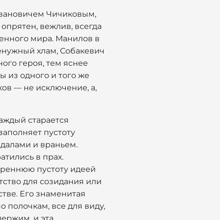
Ивановичем Чичиковым,
опрятен, вежлив, всегда
ченного мира. Манилов в
енужный хлам, Собакевич
ого героя, тем яснее
ы из одного и того же
ков — не исключение, а,
каждый старается
заполняет пустоту
ндалами и враньем.
тились в прах.
треннюю пустоту идеей
атство для созидания или
стве. Его знаменитая
 полочкам, все для виду,
держим, и эта