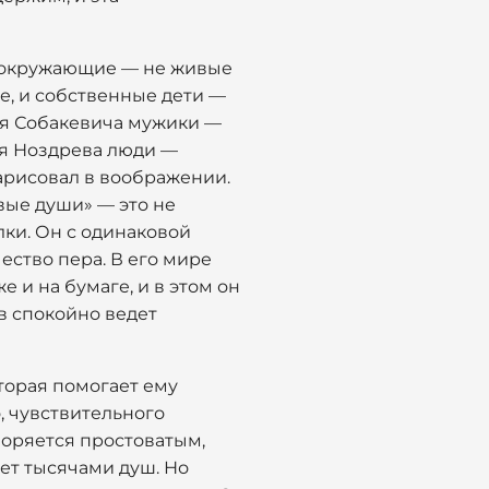
х окружающие — не живые
е, и собственные дети —
Для Собакевича мужики —
ля Ноздрева люди —
нарисовал в воображении.
вые души» — это не
лки. Он с одинаковой
ество пера. В его мире
 и на бумаге, и в этом он
в спокойно ведет
оторая помогает ему
, чувствительного
воряется простоватым,
еет тысячами душ. Но