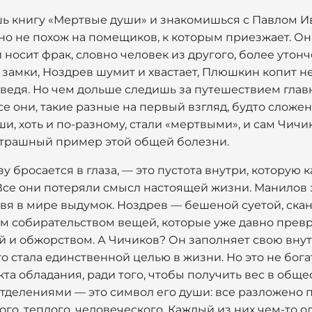
шь книгу «Мертвые души» и знакомишься с Павлом 
но не похож на помещиков, к которым приезжает. Он 
 носит фрак, словно человек из другого, более утон
 замки, Ноздрев шумит и хвастает, Плюшкин копит н
ведя. Но чем дольше следишь за путешествием главн
е они, такие разные на первый взгляд, будто сложен
и, хоть и по-разному, стали «мертвыми», и сам Чичи
страшный пример этой общей болезни.
у бросается в глаза, — это пустота внутри, которую 
 Все они потеряли смысл настоящей жизни. Манилов 
вя в мире выдумок. Ноздрев — бешеной суетой, ска
собирательством вещей, которые уже давно превра
й и обжорством. А Чичиков? Он заполняет свою вну
его стала единственной целью в жизни. Но это не бог
кта обладания, ради того, чтобы получить вес в обще
тделениями — это символ его души: все разложено по
ого, теплого, человеческого. Каждый из них чем-то о