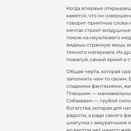
Когда впервые открывае
кажется, что он совершен
говорит приятные слова и
мечтах строит воздушные
похож на неуклюжего мед
видишь странную вещь: вс
темного материала. Их душ
пожалуй, самый яркий и 
Общая черта, которая сраз
заполнить чем-то своим.
сладкими фантазиями, жи
Плюшкин — маниакальным 
Собакевич — грубой сило
богатства, которая для н
радости, а ради самого фа
шкатулка с аккуратными о
но внутри нет ничего жив