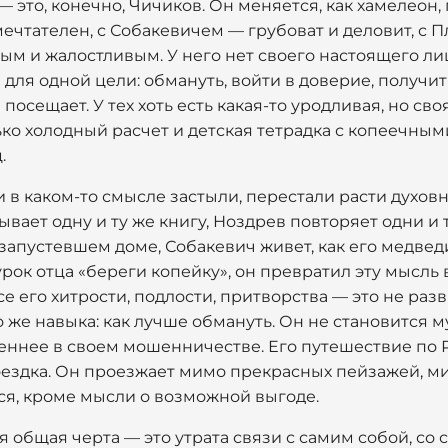
это, конечно, Чичиков. Он меняется, как хамелеон,
ечтателен, с Собакевичем — грубоват и деловит, с
м и жалостливым. У него нет своего настоящего лиц
 для одной цели: обмануть, войти в доверие, получит
н посещает. У тех хоть есть какая-то уродливая, но св
лько холодный расчет и детская тетрадка с копеечны
.
ни в каком-то смысле застыли, перестали расти духовн
вает одну и ту же книгу, Ноздрев повторяет одни и 
запустевшем доме, Собакевич живет, как его медвед
 урок отца «береги копейку», он превратил эту мысл
е его хитрости, подлости, притворства — это не разв
о же навыка: как лучше обмануть. Он не становится м
еннее в своем мошенничестве. Его путешествие по Р
оездка. Он проезжает мимо прекрасных пейзажей, м
ся, кроме мысли о возможной выгоде.
я общая черта — это утрата связи с самим собой, со 