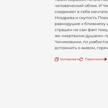
человеческий облик. И Чи
соединяет в себе мечтат
Ноздрева и скупость Плюш
равнодушие к ближнему и 
страшен не сам факт поку
же «мертвыми душами» пр
Чичиковыми, по ухабистой 
вспомнить о живом, горяч
Копировать
Переписать