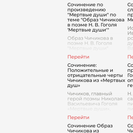
Сочинение по
С
произведению
с
"Мертвые души" по
п
теме "Образ Чичикова
М
в поэме Н. В. Гоголя
И
'Мертвые души'"
И
Образ Чичикова в
р
поэме Н. В. Гоголя
д
"Мертвые души"
Ва
Николай Васильевич
яв
Гоголь в своей поэме
ц
"Мертвые души" создал
по
Сочинение:
С
один из самых
р
Положительные и
пр
запоминающихся и
не
отрицательные черты
Го
неоднозначных
Чичикова из «Мертвых
о
персонажей в русской
душ»
г
Чичиков, главный
Н.
герой поэмы Николая
с
Васильевича Гоголя
пи
«Мертвые души»,
ли
является одной из
п
самых своеобразных и
м
многогранных фигур
н
Сочинение Образ
С
русской литературы.
п
Чичикова из
Чи