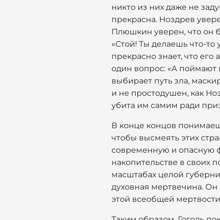
никто из них даже не зад
прекрасна. Ноздрев увере
Плюшкин уверен, что он бе
«Стой! Ты делаешь что-то
прекрасно знает, что его 
один вопрос: «А поймают 
выбирает путь зла, маски
и не простодушен, как Но
убита им самим ради приз
В конце концов понимаеш
чтобы высмеять этих стра
современную и опасную ф
накопительстве в своих по
масштабах целой губернии
духовная мертвечина. Он
этой всеобщей мертвости
Таким образом, Гоголь п