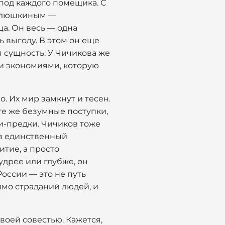
 под каждого помещика. С
 Плюшкиным —
а. Он весь — одна
ь выгоду. В этом он еще
оя сущность. У Чичикова же
ми экономиями, которую
о. Их мир замкнут и тесен.
те же безумные поступки,
и-предки. Чичиков тоже
ь в единственный
итие, а просто
удрее или глубже, он
оссии — это не путь
имо страданий людей, и
своей совестью. Кажется,