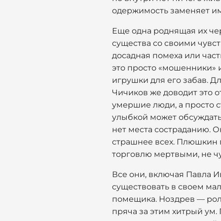
одержимость заменяет им 
Еще одна роднящая их че
существа со своими чувс
досадная помеха или част
это просто «мошенники» и
игрушки для его забав. Д
Чичиков же доводит это о
умершие люди, а просто с
улыбкой может обсуждать 
нет места состраданию. Он
страшнее всех. Плюшкин 
торговлю мертвыми, не чу
Все они, включая Павла И
существовать в своем ма
помещика. Ноздрев — рол
пряча за этим хитрый ум.