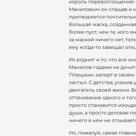
король перевоплощений — 
Маниловым он слащав и м
притворяется почтительны
большая маска, созданная
более пуст, чем те, кого о
за маской ничего нет, то
ему когда-то завещал отец
Их роднит и то, что все о
Манилов годами не дочиты
Плюшкин заперт в своем 
застыл. С детства, усвоив
двигатель своей жизни. Вс
оттачивание одного и тог
просто становится изощр
души, а просто деловая п
ничего в нем не отзывает
Но, пожалуй, самая главна