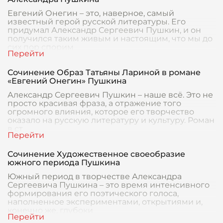
Евгений Онегин – это, наверное, самый
известный герой русской литературы. Его
придумал Александр Сергеевич Пушкин, и он
получился таким живым и настоящим, что мы до
сих пор спорим
Сочинение Образ Татьяны Лариной в романе
«Евгений Онегин» Пушкина
Александр Сергеевич Пушкин – наше всё. Это не
просто красивая фраза, а отражение того
огромного влияния, которое его творчество
оказало на русскую литературу и культуру. Роман
в ст
Сочинение Художественное своеобразие
южного периода Пушкина
Южный период в творчестве Александра
Сергеевича Пушкина – это время интенсивного
формирования его поэтического голоса,
наполненное экспериментами, открытиями и,
конечно же, глубоки