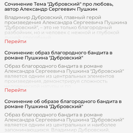
Сочинение Тема "Дубровский" про любовь,
автор Александр Сергеевич Пушкин
Владимир Дубровский, главный герой
произведения Александра Сергеевича Пушкина
"Дубровский", – это не только благородный
разбойник, но и человек с нежной и глубокой
душой, способный
Сочинение: образ благородного бандита в
романе Пушкина "Дубровский"
Образ благородного бандита в романе
Александра Сергеевича Пушкина "Дубровский"
является одним из центральных элементов
произведения, демонстрируя сложность
человеческой натуры и по
Сочинение об образе благородного бандита в
романе Пушкина "Дубровский"
Образ благородного бандита в романе
Александра Сергеевича Пушкина "Дубровский"
является одним из центральных и наиболее
запоминающихся. Владимир Дубровский,