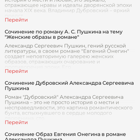
отражающее нравы и идеалы дворянской эпохи
начала XIX века. Владимир Дубровский – яркий
предст
Сочинение по роману А. С. Пушкина на тему
"Женские образы в романе"
Александр Сергеевич Пушкин, гений русской
литературы, в своем романе "Евгений Онегин"
создает неповторимую галерею женских
образов, отражающих очарование и
противоречия эпохи. Его
Сочинение Дубровский Александра Сергеевича
Пушкина
Роман "Дубровский" Александра Сергеевича
Пушкина – это не просто история о мести и
несправедливости, это картина романтического
бунта, вспыхнувшего в сердце молодого
дворянина, сто
Сочинение Образ Евгения Онегина в романе
Александра Пушкина