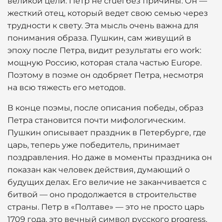
великой цели. Петр не cruel без причины. Он —
жесткий отец, который ведет свою семью через
трудности к свету. Эта мысль очень важна для
понимания образа. Пушкин, сам живущий в
эпоху после Петра, видит результаты его work:
мощную Россию, которая стала частью Europe.
Поэтому в поэме он одобряет Петра, несмотря
на всю тяжесть его методов.
В конце поэмы, после описания победы, образ
Петра становится почти мифологическим.
Пушкин описывает праздник в Петербурге, где
царь, теперь уже победитель, принимает
поздравления. Но даже в моменты праздника он
показан как человек действия, думающий о
будущих делах. Его величие не заканчивается с
битвой — оно продолжается в строительстве
страны. Петр в «Полтаве» — это не просто царь
1709 года, это вечный символ русского progress,