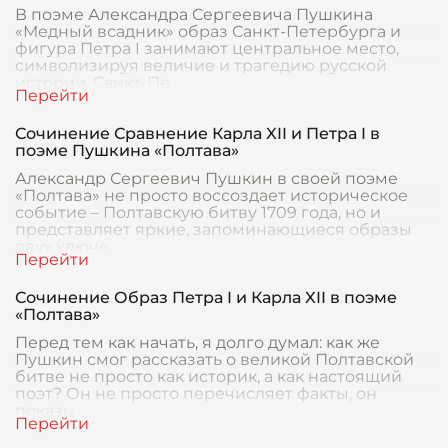
В поэме Александра Сергеевича Пушкина
«Медный всадник» образ Санкт-Петербурга и
фигура Петра I занимают центральное место,
символизируя величие и трагедию русской
истории. Санкт-Пе
Сочинение Сравнение Карла XII и Петра I в
поэме Пушкина «Полтава»
Александр Сергеевич Пушкин в своей поэме
«Полтава» не просто воссоздает историческое
событие – Полтавскую битву 1709 года, но и
представляет яркие, запоминающиеся образы
двух ключе
Сочинение Образ Петра I и Карла XII в поэме
«Полтава»
Перед тем как начать, я долго думал: как же
Пушкин смог рассказать о великой Полтавской
битве не просто как историк, а как настоящий
поэт? Он не просто перечисляет факты, он
показы