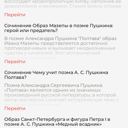
воссоздает кровопролитную битву, наполнив ее
драматизмом и величием. Стихия войны отраже
Сочинение Образ Мазепы в поэме Пушкина:
герой или предатель?
В поэме Александра Пушкина "Полтава" образ
Ивана Мазепы представляется достаточно
противоречивым и вызывает неоднозначные
чувства у читателей. Этот исторический
персонаж, прославив
Сочинение Чему учит поэма А. С. Пушкина
Полтава?
Поэма Александра Сергеевича Пушкина
«Полтава» является одним из значимых
произведений русской литературы, в которой
автор мастерски сочетает историческую тему с
вечными вопросами м
Образ Санкт-Петербурга и фигура Петра I в
поэме A. С. Пушкина «Медный всадник»