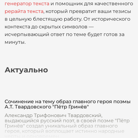
генератор текста
и помощник для качественного
рерайта текста
, который превратит ваши тезисы
в цельную блестящую работу. От исторического
контекста до скрытых символов —
исчерпывающий ответ по теме будет готов за
минуты.
Актуально
Сочинение на тему образ главного героя поэмы
А.Т. Твардовского "Пётр Гринёв"
Александр Трифонович Твардовский,
выдающийся русский поэт, в своей поэме "Пётр
Гринёв" создал уникальный образ главного
героя, который воплощает истинно народные
черты и одновремен