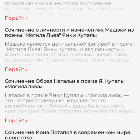
привлекая внимание своей внутренней
противоречивостью и сложностью. Наталька —
не просто героиня, она с
Сочинение о личности и изменениях Машэки из
поэмы "Могила Льва" Янки Купалы
Машэка является центральной фигурой в поэме
"Могила Льва" Янки Купалы, и его личность и
изменения являются ключевыми элементами
произведения. С самого начала поэмы Машэка
предстает
Сочинение Образ Натальи в поэме Я. Купалы
«Могила льва»
Наталья в поэме Янки Купалы «Могила льва» —
это не просто девушка, ждущая своего
возлюбленного. Это сама душа белорусского
края, которая болит, страдает, но не теряет веры.
Читая п
Сочинение Иона Потапов в современном мире,
в соцсетях