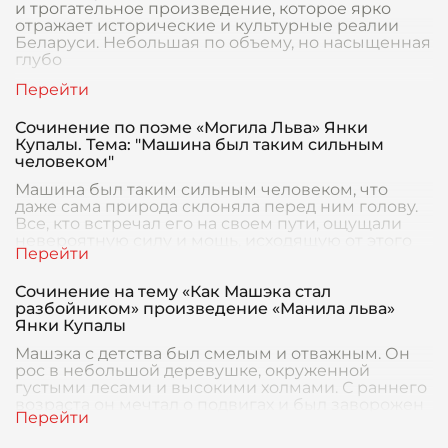
и трогательное произведение, которое ярко
отражает исторические и культурные реалии
Беларуси. Небольшая по объему, но насыщенная
глубо
Сочинение по поэме «Могила Льва» Янки
Купалы. Тема: "Машина был таким сильным
человеком"
Машина был таким сильным человеком, что
даже сама природа склоняла перед ним голову.
Все, кто встречал его на своем пути, ощущали
невероятную силу и мощь, исходящую от этого
воина.
Сочинение на тему «Как Машэка стал
разбойником» произведение «Манила льва»
Янки Купалы
Машэка с детства был смелым и отважным. Он
рос в небольшой деревушке, окруженной
густыми лесами и высокими холмами. С раннего
возраста он мечтал о подвигах и был заворожен
сказания