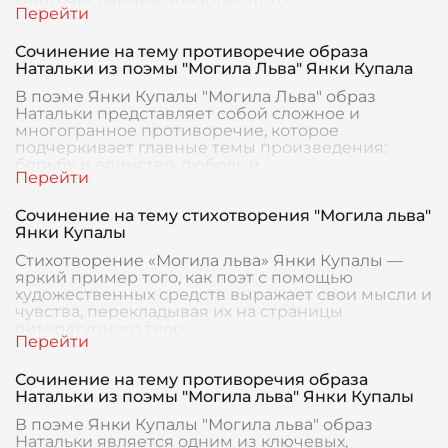
многочисленные эпизоды этого
захватывающего повествования. Вз
Сочинение на тему противоречие образа
Натальки из поэмы "Могила Льва" Янки Купала
В поэме Янки Купалы "Могила Льва" образ
Натальки представляет собой сложное и
многогранное противоречие, которое
подчеркивает главные темы произведения:
борьбу и единство, любовь и
Сочинение на тему стихотворения "Могила льва"
Янки Купалы
Стихотворение «Могила льва» Янки Купалы —
яркий пример того, как поэт с помощью
художественных средств выражает свои мысли и
чувства, перекладывая их на страницы
литературного твор
Сочинение на тему противоречия образа
Натальки из поэмы "Могила льва" Янки Купалы
В поэме Янки Купалы "Могила льва" образ
Натальки является одним из ключевых,