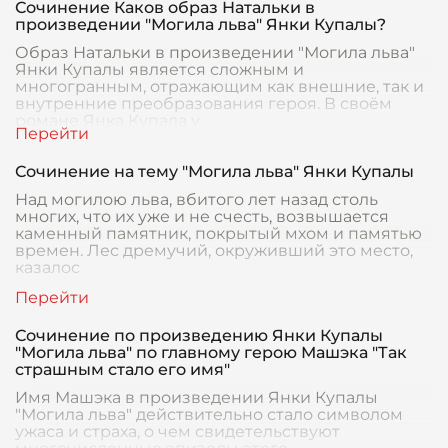
Сочинение Каков образ Натальки в
произведении "Могила льва" Янки Купалы?
Образ Натальки в произведении "Могила льва"
Янки Купалы является сложным и
многогранным, отражающим как внешние, так и
внутренние преобразования героя. В своём
романе Янка Купала у
Сочинение на тему "Могила льва" Янки Купалы
Над могилою льва, вбитого лет назад столь
многих, что их уже и не счесть, возвышается
каменный памятник, покрытый мхом и памятью
времен. Лес дремучий, окруживший это место,
казалос
Сочинение по произведению Янки Купалы
"Могила льва" по главному герою Машэка "Так
страшным стало его имя"
Имя Машэка в произведении Янки Купалы
"Могила льва" действительно стало символом
ужаса и страха, о чем свидетельствуют