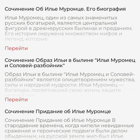
Сочинение Об Илье Муромце. Его биография
Илья Муромец, один из самых знаменитых
русских богатырей, является центральной
фигурой в древнерусских былинах и преданиях.
Его история окружена множеством мифов и
легенд, которые
Сочинение Образ Ильи в былине "Илья Муромец
и Соловей-разбойник"
Образ Ильи в былине "Илья Муромец и Соловей-
разбойник" является олицетворением мужества,
силы и народной мудрости. Илья Муромец —
богатырь, посвятивший свою жизнь защите
родной зем
Сочинение Придание об Илье Муромце
Сочинение Придание об Илье Муромце В
стародавние времена, когда кипели невиданные
сражения и героические подвиги были делом
обыденным, на русской земле жил-был Илья