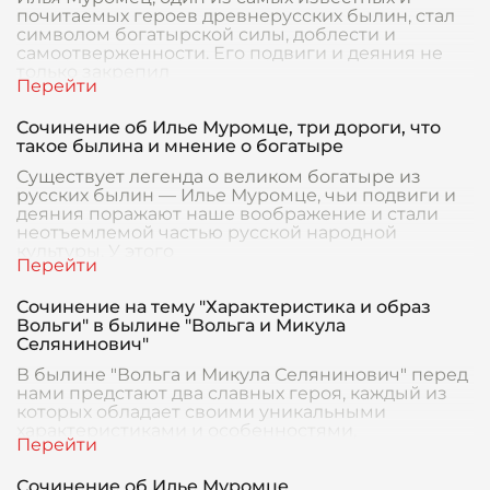
почитаемых героев древнерусских былин, стал
символом богатырской силы, доблести и
самоотверженности. Его подвиги и деяния не
только закрепил
Сочинение об Илье Муромце, три дороги, что
такое былина и мнение о богатыре
Существует легенда о великом богатыре из
русских былин — Илье Муромце, чьи подвиги и
деяния поражают наше воображение и стали
неотъемлемой частью русской народной
культуры. У этого
Сочинение на тему "Характеристика и образ
Вольги" в былине "Вольга и Микула
Селянинович"
В былине "Вольга и Микула Селянинович" перед
нами предстают два славных героя, каждый из
которых обладает своими уникальными
характеристиками и особенностями,
показывающими разные
Сочинение об Илье Муромце