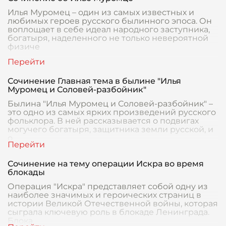
Илья Муромец – один из самых известных и
любимых героев русского былинного эпоса. Он
воплощает в себе идеал народного заступника,
богатыря, наделенного не только невероятной
физиче
Сочинение Главная тема в былине "Илья
Муромец и Соловей-разбойник"
Былина "Илья Муромец и Соловей-разбойник" –
это одно из самых ярких произведений русского
фольклора. В ней рассказывается о подвигах
могучего богатыря, защитника земли русской, и
о
Сочинение на тему операции Искра во время
блокады
Операция "Искра" представляет собой одну из
наиболее значимых и героических страниц в
истории Великой Отечественной войны, которая
сыграла ключевую роль в блокаде Ленинграда.
Блока