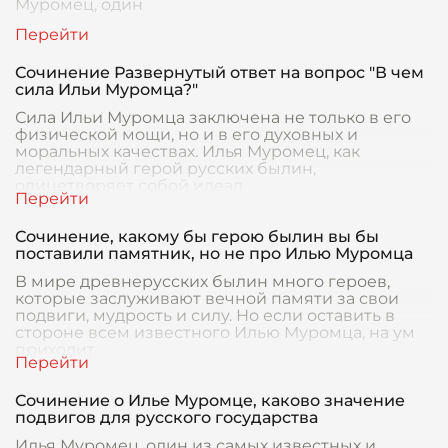
Муромец, один
Сочинение Развернутый ответ на вопрос "В чем
сила Ильи Муромца?"
Сила Ильи Муромца заключена не только в его
физической мощи, но и в его духовных и
моральных качествах. Илья Муромец, как
легендарный герой русских былин,
олицетворяет собой идеал
Сочинение, какому бы герою былин вы бы
поставили памятник, но не про Илью Муромца
В мире древнерусских былин много героев,
которые заслуживают вечной памяти за свои
подвиги, мудрость и силу. Но если оставить в
стороне всем известного Илью Муромца, на ум
приходит
Сочинение о Илье Муромце, каково значение
подвигов для русского государства
Илья Муромец, один из самых известных и