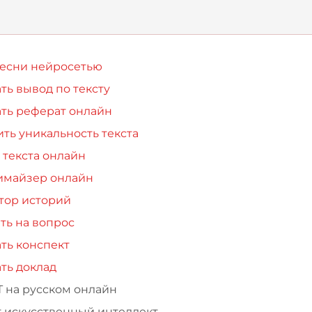
песни нейросетью
ть вывод по тексту
ть реферат онлайн
ть уникальность текста
 текста онлайн
имайзер онлайн
тор историй
ть на вопрос
ть конспект
ть доклад
Т на русском онлайн
т искусственный интеллект