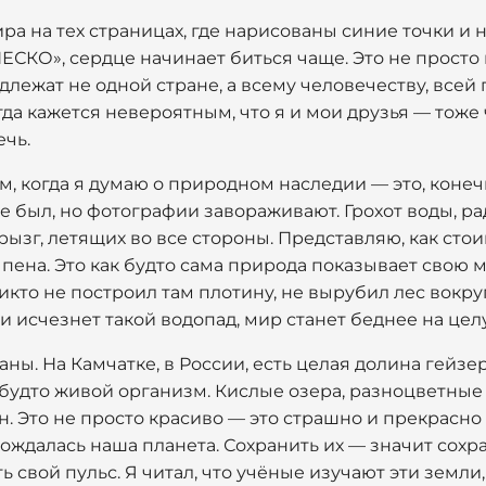
ира на тех страницах, где нарисованы синие точки и
КО», сердце начинает биться чаще. Это не просто к
лежат не одной стране, а всему человечеству, всей 
да кажется невероятным, что я и мои друзья — тоже 
ечь.
ум, когда я думаю о природном наследии — это, конеч
е был, но фотографии завораживают. Грохот воды, ра
ызг, летящих во все стороны. Представляю, как стои
ая пена. Это как будто сама природа показывает свою
икто не построил там плотину, не вырубил лес вокруг
ли исчезнет такой водопад, мир станет беднее на цел
ны. На Камчатке, в России, есть целая долина гейз
 будто живой организм. Кислые озера, разноцветные 
 Это не просто красиво — это страшно и прекрасно
рождалась наша планета. Сохранить их — значит сохра
ть свой пульс. Я читал, что учёные изучают эти земл