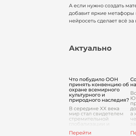
А если нужно создать мат
добавит яркие метафоры и
нейросеть сделает всё за 
Актуально
Что побудило ООН
С
принять конвенцию об
н
охране всемирного
В
культурного и
Ю
природного наследия?
пр
В середине XX века
д
мир стал свидетелем
а 
стремительной
че
глобализации и
за
технологического
де
прогресса. С одной
тр