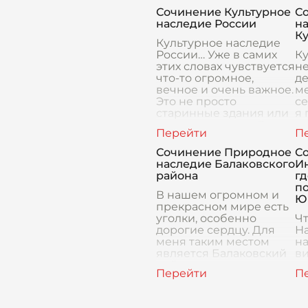
стороны, это открывало
св
Сочинение Культурное
С
новые возможности
наследие России
н
для развития и
К
процветания, но с др
Культурное наследие
России… Уже в самих
Ку
этих словах чувствуется
не
что-то огромное,
де
вечное и очень важное.
ме
Это не просто
се
старинные здания или
я 
картины в музее. Это то,
гд
что делает нас р
ка
св
Сочинение Природное
С
наследие Балаковского
И
района
г
п
В нашем огромном и
Ю
прекрасном мире есть
уголки, особенно
Ч
дорогие сердцу. Для
На
меня таким местом
на
является Балаковский
ви
район – моя малая
та
родина. Здесь я
да
родился, рос и
чт
познавал мир во
са