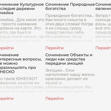
идетельство неверо
драгоценности, а
расска
очинение Культурное
Сочинение Природные
Сочин
скорее, зна
прошло
аследие деревни
богатства
явлени
умейка
Природные богатства…
Ветра т
мейка… Для меня это
Как много смысла в
солнца 
 просто название
этих двух словах! Когда
росы, 
ревни на карте. Это
я их слышу, сразу
всё это
сто, где бьется
представляю себе
природ
рдце моей семьи, где
бескрайние леса,
явлени
провел каждое лето,
полные грибов и ягод,
как бу
е каждая тропинка и
реки, искрящиеся на
свою м
ждое дерево хранят
солнце, глубокие озера
чувств
ои секрет
очинение
Сочинение Объекты и
нтересные вопросы,
люди как средства
де можно
передачи эмоций
оразмышлять про
Эмоции… Они
НЕСКО
наполняют нашу жизнь
то такое ЮНЕСКО?
красками, делают ее
верное, многие из
яркой и
с слышали это слово,
запоминающейся. Мы
дели его на каких-то
испытываем радость и
бличках, может быть,
грусть, восторг и
же на экскурсиях. Но
разочарование, любовь
о оно значит на
и ненависть. Эмоции
мом деле? Какие
заставляют нас дейс