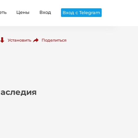
еть
Цены
Вход
Вход с Telegram
Поделиться
Установить
наследия