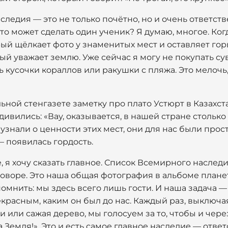
аследия — это не только почётно, но и очень ответст
то может сделать один ученик? Я думаю, многое. Когд
рый щёлкает фото у знаменитых мест и оставляет гор
й уважает землю. Уже сейчас я могу не покупать с
ь кусочки кораллов или ракушки с пляжа. Это мелочь
ьной стенгазете заметку про плато Устюрт в Казахс
дивились: «Вау, оказывается, в нашей стране столько 
 узнали о ценности этих мест, они для нас были про
— появилась гордость.
 я хочу сказать главное. Список Всемирного насле
говоре. Это наша общая фотография в альбоме планет
мнить: мы здесь всего лишь гости. И наша задача — 
красным, каким он был до нас. Каждый раз, выключая
 или сажая дерево, мы голосуем за то, чтобы и чере
а Земля!». Это и есть самое главное наследие — отве