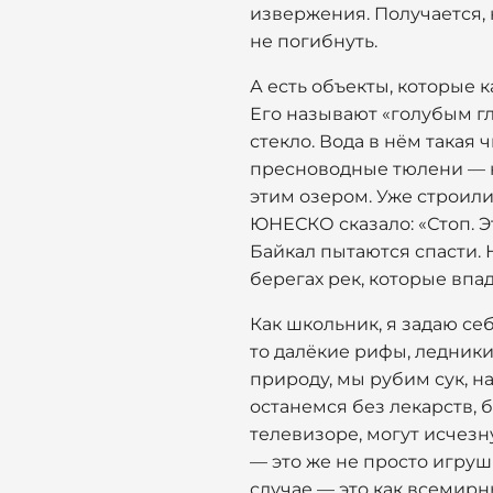
извержения. Получается,
не погибнуть.
А есть объекты, которые 
Его называют «голубым гл
стекло. Вода в нём такая 
пресноводные тюлени — не
этим озером. Уже строили
ЮНЕСКО сказало: «Стоп. Э
Байкал пытаются спасти. 
берегах рек, которые впад
Как школьник, я задаю се
то далёкие рифы, ледники
природу, мы рубим сук, н
останемся без лекарств, 
телевизоре, могут исчезн
— это же не просто игру
случае — это как всемирны