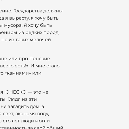
венно. Государства должны
а я вырасту, я хочу быть
ы мусора. Я хочу быть
увениры из редких пород
, но из таких мелочей
тане или про Ленские
всего есть!». И мне стало
сто «камнями» или
дия ЮНЕСКО — это не
ы. Глядя на эти
не загадить дом, а
 свет, экономя воду,
з сто лет люди могли
тственность за свой общий