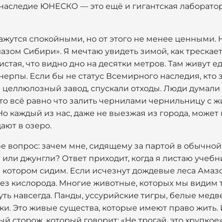
 наследие ЮНЕСКО — это ещё и гигантская лаборатор
кажутся спокойными, но от этого не менее ценными. 
азом Сибири». Я мечтаю увидеть зимой, как трескает
чистая, что видно дно на десятки метров. Там живут
рпы. Если бы не статус Всемирного наследия, кто зн
 целлюлозный завод, спускали отходы. Люди думали т
то всё равно что залить чернилами чернильницу с ж
Но каждый из нас, даже не выезжая из города, может 
ают в озеро.
бе вопрос: зачем мне, сидящему за партой в обычной 
 или джунгли? Ответ приходит, когда я листаю учеб
а котором сидим. Если исчезнут дождевые леса Амаз
без кислорода. Многие животные, которых мы видим т
уть навсегда. Панды, уссурийские тигры, белые медв
шки. Это живые существа, которые имеют право жить
й сторож, который говорит: «Не трогай, это хрупкое»