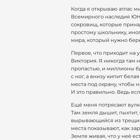
Когда я открываю атлас м
Всемирного наследия ЮНЕС
сокровищ, которые принад
простому школьнику, иног
мира, который нужно бер
Первое, что приходит на 
Виктория. Я никогда там н
пропастью, и миллионы бр
с ног, а внизу кипит бел
места под охрану, чтобы н
И это правильно. Ведь ес
Ещё меня потрясают вулка
Там земля дышит, пыхтит,
вырывающийся из трещин.
места показывают, как за
Земля живая, что у неё ес