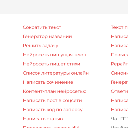
опросы возник
Сократить текст
Текст 
Генератор названий
Написа
Решить задачу
Написа
Нейросеть пишущая текст
Повыси
Нейросеть пишет стихи
Рерайт
Список литературы онлайн
Синон
Написать сочинение
Генера
Контент-план нейросетью
Ответи
Написать пост в соцсети
Написа
Написать код по запросу
Написа
Написать статью
Чат ГП
Продолжить текст с ИИ
Чат бо