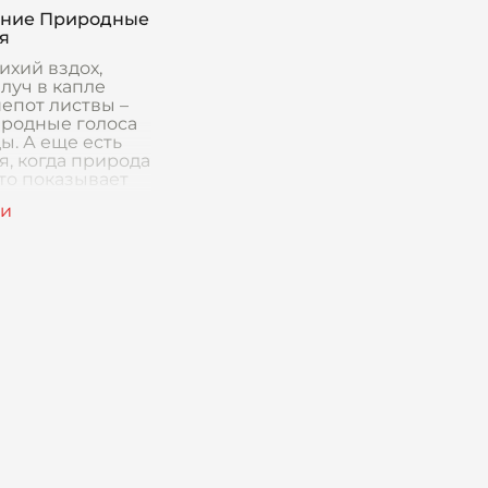
зывают нам о
ение Природные
м, о то
я
ихий вздох,
луч в капле
шепот листвы –
 родные голоса
ы. А еще есть
я, когда природа
дто показывает
ощь, когда
уешь себя ма