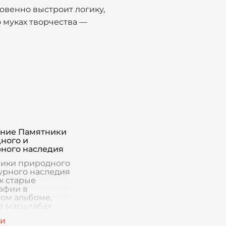
новенно выстроит логику,
 муках творчества —
ние Памятники
ного и
рного наследия
ики природного
турного наследия
ак старые
афии в
ом альбоме,
 в масштабах
траны, а то и
мира. Они