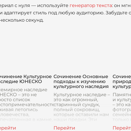
ериал с нуля — используйте
генератор текста
: он мг
 адаптирует стиль под любую аудиторию. Забудьте о
несколько секунд.
очинение Культурное
Сочинение Основные
Сочине
аследие ЮНЕСКО
подходы к изучению
природ
культурного наследия
культу
семирное наследие
НЕСКО – это не
Культурное наследие –
Памятн
осто список
это как огромный,
и куль
остопримечательностей,
старинный сундук,
– это к
живая летопись
полный сокровищ,
фотогр
ловечества,
которые оставили нам
семейн
печатленная в камне,
наши предки. Эти
только
реве, красках и
сокровища – не только
целой с
адициях. Это
золотые монеты и
всего 