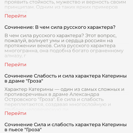
проявить стойкость, мужество и верность своим
принципам. Одним из таких ярких примеров
является
Сочинение: В чем сила русского характера?
В чем сила русского характера? Этот вопрос,
пожалуй, волнует умы и сердца россиян на
протяжении веков. Сила русского характера
многогранна, она подобна богато ограненному
алмазу, г
Сочинение Слабость и сила характера Катерины
в драме "Гроза"
Характер Катерины — один из самых сложных и
противоречивых в драме Александра
Островского "Гроза". Ее сила и слабость
переплетаются, создавая многослойную и
глубоко человеческую ли
Сочинение Сила и слабость характера Катерины
в пьесе "Гроза"