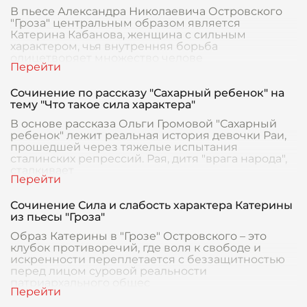
В пьесе Александра Николаевича Островского
"Гроза" центральным образом является
Катерина Кабанова, женщина с сильным
характером, чья внутренняя борьба
олицетворяет множество челове
Сочинение по рассказу "Сахарный ребенок" на
тему "Что такое сила характера"
В основе рассказа Ольги Громовой "Сахарный
ребенок" лежит реальная история девочки Раи,
прошедшей через тяжелые испытания
сталинских репрессий. Рая, дитя "врага народа",
сталкивает
Сочинение Сила и слабость характера Катерины
из пьесы "Гроза"
Образ Катерины в "Грозе" Островского – это
клубок противоречий, где воля к свободе и
искренности переплетается с беззащитностью
перед лицом суровой реальности
патриархального общес