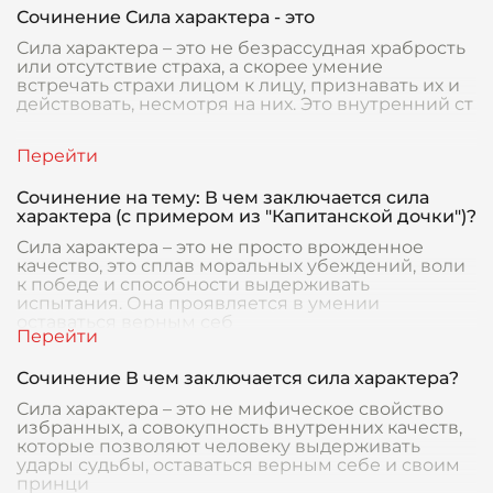
Сочинение Сила характера - это
Сила характера – это не безрассудная храбрость
или отсутствие страха, а скорее умение
встречать страхи лицом к лицу, признавать их и
действовать, несмотря на них. Это внутренний ст
Сочинение на тему: В чем заключается сила
характера (с примером из "Капитанской дочки")?
Сила характера – это не просто врожденное
качество, это сплав моральных убеждений, воли
к победе и способности выдерживать
испытания. Она проявляется в умении
оставаться верным себ
Сочинение В чем заключается сила характера?
Сила характера – это не мифическое свойство
избранных, а совокупность внутренних качеств,
которые позволяют человеку выдерживать
удары судьбы, оставаться верным себе и своим
принци