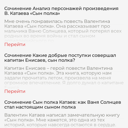
Сочинение Анализ персонажей произведения
В. Катаева «Сын полка»
Мне очень понравилась повесть Валентина
Катаева «Сын полка». Она рассказывает про
мальчика Ваню Солнцева, который потерял всех
родных во время войны и стал сыном
артиллерийского по
Сочинение Какие добрые поступки совершал
капитан Енисаев, сын полка?
Капитан Енисаев – герой повести Валентина
Катаева «Сын полка». Эта книга, которую нам
задали прочитать летом, произвела на меня
огромное впечатление. Я долго думал о капитане
Ениса
Сочинение Сын полка Катаев: как Ваня Солнцев
стал настоящим сыном полка
Валентин Катаев написал замечательную книгу
«Сын полка». Мне кажется, это одна из тех
историй, которые навсегда остаются в сердце.