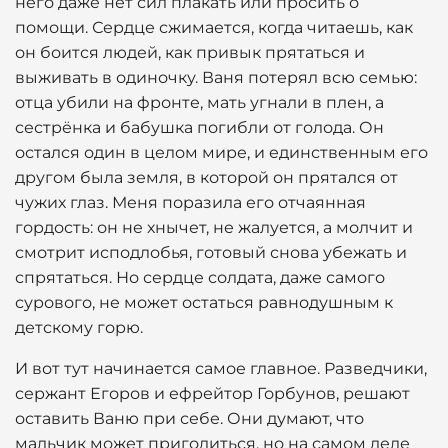
него даже нет сил плакать или просить о
помощи. Сердце сжимается, когда читаешь, как
он боится людей, как привык прятаться и
выживать в одиночку. Ваня потерял всю семью:
отца убили на фронте, мать угнали в плен, а
сестрёнка и бабушка погибли от голода. Он
остался один в целом мире, и единственным его
другом была земля, в которой он прятался от
чужих глаз. Меня поразила его отчаянная
гордость: он не хнычет, не жалуется, а молчит и
смотрит исподлобья, готовый снова убежать и
спрятаться. Но сердце солдата, даже самого
сурового, не может остаться равнодушным к
детскому горю.
И вот тут начинается самое главное. Разведчики,
сержант Егоров и ефрейтор Горбунов, решают
оставить Ваню при себе. Они думают, что
мальчик может пригодиться, но на самом деле