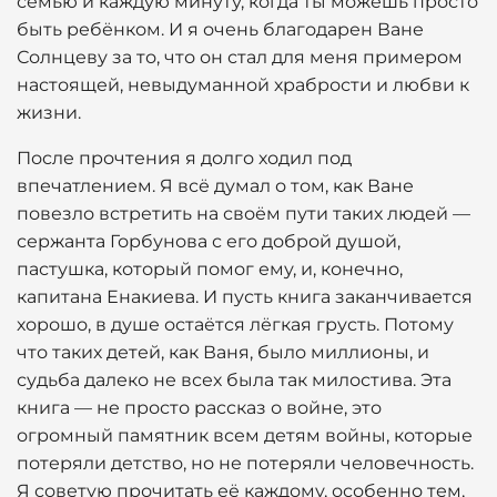
семью и каждую минуту, когда ты можешь просто
быть ребёнком. И я очень благодарен Ване
Солнцеву за то, что он стал для меня примером
настоящей, невыдуманной храбрости и любви к
жизни.
После прочтения я долго ходил под
впечатлением. Я всё думал о том, как Ване
повезло встретить на своём пути таких людей —
сержанта Горбунова с его доброй душой,
пастушка, который помог ему, и, конечно,
капитана Енакиева. И пусть книга заканчивается
хорошо, в душе остаётся лёгкая грусть. Потому
что таких детей, как Ваня, было миллионы, и
судьба далеко не всех была так милостива. Эта
книга — не просто рассказ о войне, это
огромный памятник всем детям войны, которые
потеряли детство, но не потеряли человечность.
Я советую прочитать её каждому, особенно тем,