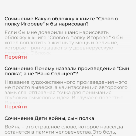
Сочинение Какую обложку к книге "Слово о
полку Игореве" я бы нарисовал?
Если бы мне доверили шанс нарисовать
обложку к книге "Слово о полку Игореве," я бы
хотел воплотить в жизнь ту мощь и величие,
которые пронизывают эту древнерусскую
летопись. Обложк
Сочинение Почему назвали произведение "Сын
полка", а не "Ваня Солнцев"?
Название художественного произведения – это
не просто вывеска, а квинтэссенция авторского
замысла, отправная точка для понимания
глубоких смыслов и идей. В случае с повестью
Валент
Сочинение Дети войны, сын полка
Война – это страшное слово, которое навсегда
останется в памяти человечества. Это боль,