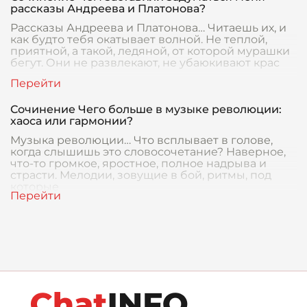
рассказы Андреева и Платонова?
Рассказы Андреева и Платонова… Читаешь их, и
как будто тебя окатывает волной. Не теплой,
приятной, а такой, ледяной, от которой мурашки
бегут. Они не развлекают, не убаюкивают крас
Сочинение Чего больше в музыке революции:
хаоса или гармонии?
Музыка революции… Что всплывает в голове,
когда слышишь это словосочетание? Наверное,
что-то громкое, яростное, полное надрыва и
страсти. Мелодии, зовущие в бой, ритмы, под
которые