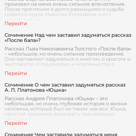
произвел на меня очень сильное впечатление.
После прочтения я долго размышлял о судьбе
главного героя, Николая Егоровича, о его
непростой жиз
Сочинение Над чем заставил задуматься рассказ
«После бала»?
Рассказ Льва Николаевича Толстого «После бала»
– небольшое, но очень сильное произведение.
Оно заставляет задуматься о многом: о красоте и
жестокости, о лицемерии и искренности, о
Сочинение О чем заставил задуматься рассказ
А. П. Платонова «Юшка»
Рассказ Андрея Платонова «Юшка» – это
небольшая, но очень глубокая история о жизни
человека, который был не таким, как все. Юшка,
простой труженик, вызывал у окружающих
неприязнь,
Сочинение Чем заставили задуматься меня