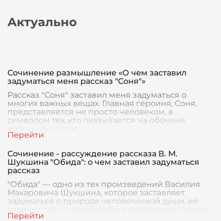
Актуально
Сочинение размышление «О чем заставил
задуматься меня рассказ "Соня"»
Рассказ "Соня" заставил меня задуматься о
многих важных вещах. Главная героиня, Соня,
представляется не просто человеком, а
символом тех, кто оказывается на обочине
жизни, чьи преж
Сочинение - рассуждение рассказа В. М.
Шукшина "Обида": о чем заставил задуматься
рассказ
"Обида" — одно из тех произведений Василия
Макаровича Шукшина, которое заставляет
задуматься о природе человеческой души, её
уязвимости и способности к прощению. Рассказ
раскрывает