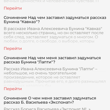
вечных ценностях и человеческих чувствах. П
Сочинение Над чем заставил задуматься рассказ
Бунина "Кавказ"?
В рассказе Ивана Алексеевича Бунина "Кавказ"
всего несколько страниц, но он оставляет после
себя след, заставляет задуматься о многом. О
любви, о долге, о свободе, о выборе, которы
Сочинение Над чем меня заставил задуматься
рассказ Бунина "Лапти"?
Рассказ Ивана Алексеевича Бунина "Лапти" –
небольшое, но очень трогательное
произведение, которое не оставляет
равнодушным. Прочитав его, я долго размышлял
о простых, казалось бы,
Сочинение О чем меня заставил задуматься
рассказ Б. Васильева «Экспонат»?
Рассказ Бориса Васильева «Экспонат №…»