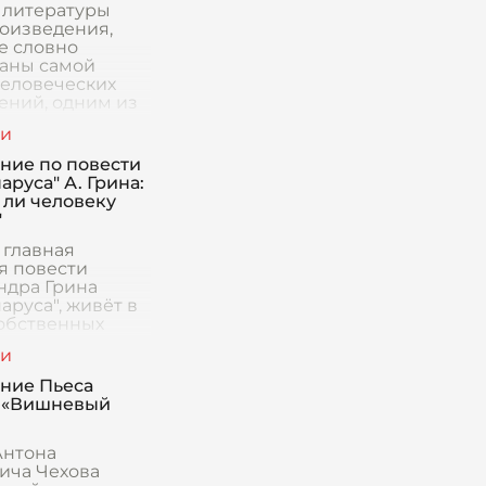
 литературы
роизведения,
е словно
аны самой
человеческих
ений, одним из
вляется повесть
ндра Грина
аруса". В ней
ние по повести
масте
аруса" А. Грина:
 ли человеку
"
 главная
я повести
ндра Грина
аруса", живёт в
обственных
ыделяясь на
рубой и
мленной
ние Пьеса
ости рыбацкого
 «Вишневый
а Каперна. Её
Антона
ича Чехова