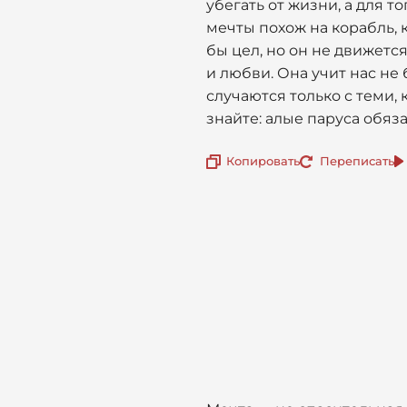
убегать от жизни, а для т
мечты похож на корабль, 
бы цел, но он не движетс
и любви. Она учит нас не 
случаются только с теми, 
знайте: алые паруса обяза
Копировать
Переписать