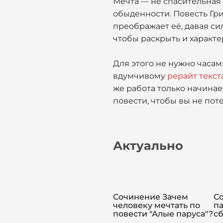
Мечта — не спасительная 
обыденности. Повесть Гри
преображает её, давая си
чтобы раскрыть и характе
Для этого не нужно часам
вдумчивому
рерайт текст
же работа только начинае
повести, чтобы вы не пот
Актуально
Сочинение Зачем
С
человеку мечтать по
па
повести "Алые паруса"?
с