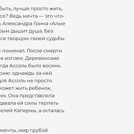
быть, лучше просто жить,
ься? Ведь мечта — это что-
ть Александра Грина «Алые
торым дышит душа. Без
ся творцом своей судьбы.
не понимал. После смерти
 не изгоем. Деревенские
огда Ассоль было восемь
орию: однажды за ней
ля Ассоль не просто
может жить ребенок,
нек. Она представляла
 давала ей силы терпеть
елей Каперны, а осталась
 мечты, мир грубой