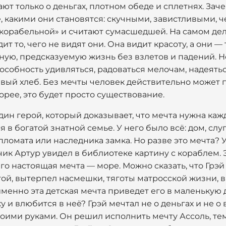
ают только о деньгах, плотном обеде и сплетнях. За
е, какими они становятся: скучными, завистливыми,
«корабельной» и считают сумасшедшей. На самом дел
дит то, чего не видят они. Она видит красоту, а они —
ую, предсказуемую жизнь без взлетов и падений. Н
собность удивляться, радоваться мелочам, надеятьс
евый хлеб. Без мечты человек действительно может п
рее, это будет просто существование.
дин герой, который доказывает, что мечта нужна кажд
я в богатой знатной семье. У него было всё: дом, слу
ломата или наследника замка. Но разве это мечта? У
чик Артур увидел в библиотеке картину с кораблем.
его настоящая мечта — море. Можно сказать, что Грэй
гой, вытерпел насмешки, тяготы матросской жизни, в
 именно эта детская мечта приведет его в маленькую
и влюбится в неё? Грэй мечтал не о деньгах и не о в
воими руками. Он решил исполнить мечту Ассоль, те