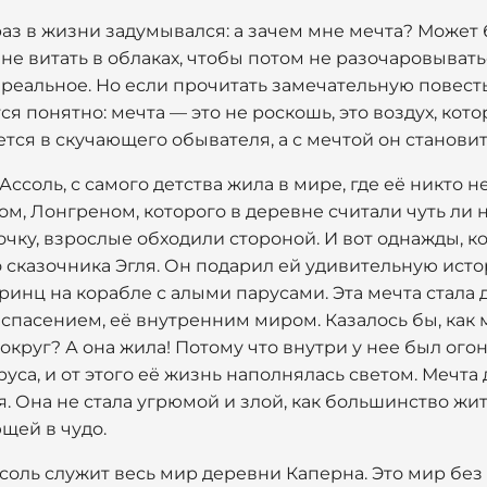
аз в жизни задумывался: а зачем мне мечта? Может 
я, не витать в облаках, чтобы потом не разочаровыват
нереальное. Но если прочитать замечательную повес
тся понятно: мечта — это не роскошь, это воздух, ко
ся в скучающего обывателя, а с мечтой он становит
Ассоль, с самого детства жила в мире, где её никто 
цом, Лонгреном, которого в деревне считали чуть ли
ку, взрослые обходили стороной. И вот однажды, к
го сказочника Эгля. Он подарил ей удивительную ист
нц на корабле с алыми парусами. Эта мечта стала д
 спасением, её внутренним миром. Казалось бы, как 
округ? А она жила! Потому что внутри у нее был ого
руса, и от этого её жизнь наполнялась светом. Мечта
. Она не стала угрюмой и злой, как большинство жит
щей в чудо.
оль служит весь мир деревни Каперна. Это мир без