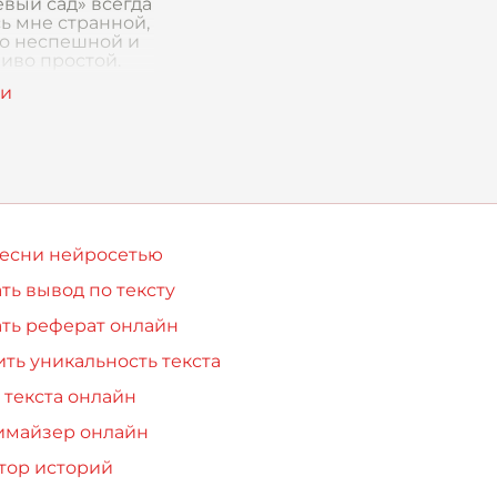
вый сад» всегда
ь мне странной,
то неспешной и
иво простой.
мы начали ее
в классе, я
ну, о чем тут
песни нейросетью
ть вывод по тексту
ть реферат онлайн
ть уникальность текста
 текста онлайн
имайзер онлайн
тор историй