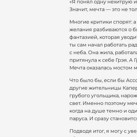
«Я понял одну нехитрую и
Значит, мечта — это не то
Многие критики спорят: а
желания разбиваются о бы
фантазией, которая уводит
ты сам начал работать ра
с неба. Она жила, работал
притянула к себе Грэя. А 
Мечта оказалась мостом 
Что было бы, если бы Асс
другие жительницы Капер
грубого угольщика, нарож
свет. Именно поэтому меч
когда на душе темно и од
паруса. И сразу становитс
Подводя итог, я могу с ув