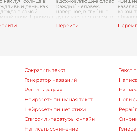
о как луч солнца в
вдохновляющее слово!
«Вишне
ждливый день, как
Каждый человек,
казалас
дежда в самой
наверное, в глубине
какой-
мной ночи. Прочитав
души мечтает о чем-то
обманч
, я почувствовал что-
своем, сокровенном.
Когда 
 очень светлое и
Кто-то грезит о славе и
читать 
брое внутри. Это
признании, кто-то – о
думал: 
большой и чи
говори
Сократить текст
Текст 
Генератор названий
Написа
Решить задачу
Написа
Нейросеть пишущая текст
Повыси
Нейросеть пишет стихи
Рерайт
Список литературы онлайн
Синон
Написать сочинение
Генера