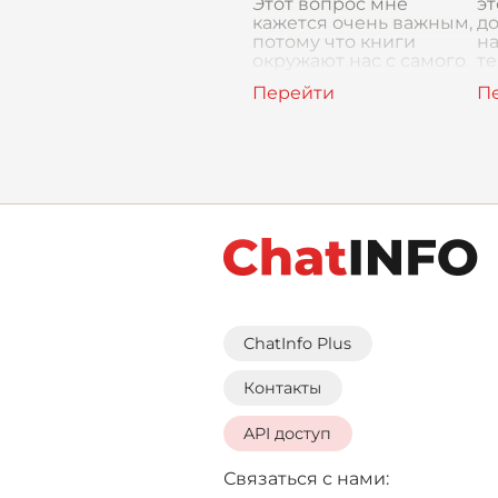
Этот вопрос мне
эт
кажется очень важным,
до
потому что книги
на
окружают нас с самого
те
детства. Мама читала
её
мне сказки на ночь, а
то
теперь я сам выбираю,
до
что читать. Но
ChatInfo Plus
Контакты
API доступ
Связаться с нами: