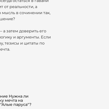
сегда остаться в гавани
т от реальности, а
ю мысль в сочинении так,
ошение?
— а затем доверить его
логику и аргументы. Если
, тезисы и цитаты по
ечта.
ние Нужна ли
ку мечта на
 "Алые паруса"?