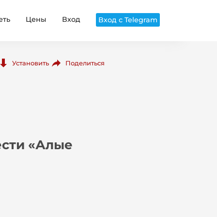
еть
Цены
Вход
Вход с Telegram
Поделиться
Установить
ести «Алые