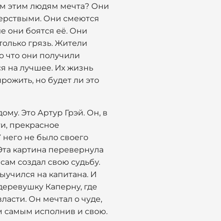
чем этим людям мечта? Они
 черствыми. Они смеются
е они боятся её. Они
 только грязь. Жители
о что они получили
я на лучшее. Их жизнь
рожить, но будет ли это
ому. Это Артур Грэй. Он, в
ги, прекрасное
 него не было своего
 Эта картина перевернула
 сам создал свою судьбу.
ыучился на капитана. И
 деревушку Каперну, где
ласти. Он мечтал о чуде,
м самым исполнив и свою.