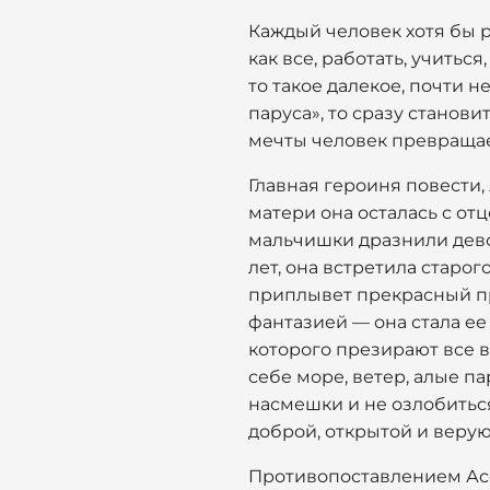
Каждый человек хотя бы р
как все, работать, учитьс
то такое далекое, почти 
паруса», то сразу станови
мечты человек превращает
Главная героиня повести, 
матери она осталась с от
мальчишки дразнили девоч
лет, она встретила старо
приплывет прекрасный при
фантазией — она стала ее
которого презирают все в
себе море, ветер, алые па
насмешки и не озлобиться
доброй, открытой и верую
Противопоставлением Асс