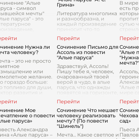
очинение "Алые
В мире
Грина»
руса - символ
есть п
бывшейся мечты"
Литература многолика
которы
лые паруса" - это
и разнообразна, и
пропит
итературное
каждый произведение
сутью 
роизведение,
приносит что-то
стремл
аписанное
уникальное в нашу
таких я
лександром Грином,
жизнь. Таким
Алекса
торое уже давно
невероятным
"Алые п
очинение Нужна ли
Сочинение Письмо для
Сочине
ало символом мечты,
произведением
автор 
ечта человеку?
Ассоль из повести
"Алые п
адежды и ро
является повесть "Алые
"Алые паруса"
"Нужна
чта – это не просто
паруса" Александра
мечта?
риятное
Степан
Здравствуй, Ассоль!
азмышление или
Пишу тебе я, человек,
Ассоль,
имолетное желание.
очарованный твоей
героин
о гораздо больше:
верой в чудо, в алые
Алекса
о топливо для души,
паруса, что однажды
"Алые п
ктор развития и
появятся на горизонте,
мире с
точник вдохновения.
чтобы забрать тебя в
грёз, в
еловек, лишенный
мир, полный любви и
фоне г
чты, подобе
счастья. Твоя н
призе
очинение Мое
Сочинение Что мешает
Сочине
реальн
ечатление о повести
человеку реализовать
Чехова
поселк
лые паруса»
мечту? (По повести
сад»
мечт
"Шинель")
овесть Александра
Пьеса 
ина «Алые паруса» –
Мечта… Какое светлое и
Павлов