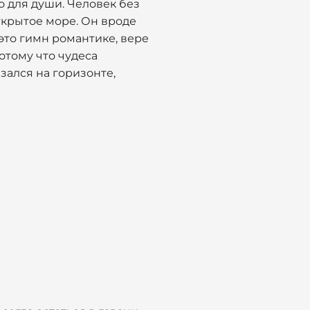
о для души. Человек без
открытое море. Он вроде
 это гимн романтике, вере
Потому что чудеса
азался на горизонте,