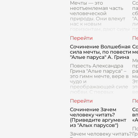
Мечты — это
С
неотъемлемая часть
па
человеческой
с
природы. Они влекут
"А
нас к новым
л
горизонтам, дают силы
п
и вдохновение идти
н
вперед, несмотря на
А
жизненные трудности.
ко
Сочинение Волшебная
С
Повесть "Алые паруса",
ст
сила мечты, по повести
м
н
"Алые паруса" А. Грина
Ме
Повесть Александра
п
Грина "Алые паруса" –
р
это гимн мечте, вере в
м
чудо и
Эт
преображающей силе
эт
любви. С первых
ве
страниц читатель
ис
погружается в
Ч
атмосферу маленького
ме
Сочинение Зачем
С
приморского поселка К
человеку читать?
вп
(Приведите аргумент
«А
из "Алых парусов")
П
Зачем человеку читать?
Гр