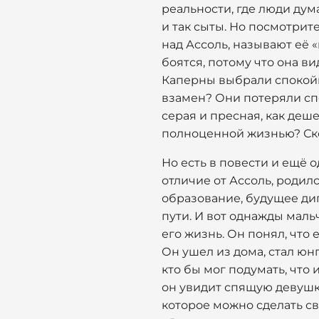
реальности, где люди дум
и так сыты. Но посмотрит
над Ассоль, называют её 
боятся, потому что она ви
Каперны выбрали спокойн
взамен? Они потеряли спо
серая и пресная, как деш
полноценной жизнью? Ско
Но есть в повести и ещё о
отличие от Ассоль, родилс
образование, будущее дип
пути. И вот однажды маль
его жизнь. Он понял, что 
Он ушел из дома, стал юн
кто бы мог подумать, что
он увидит спящую девушку 
которое можно сделать с