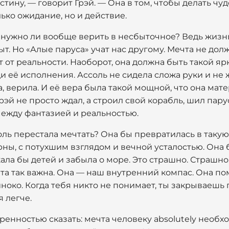
стину, — говорит Грэй. — Она в том, чтобы делать чу
лько ожидание, но и действие.
 нужно ли вообще верить в несбыточное? Ведь жизнь
т. Но «Алые паруса» учат нас другому. Мечта не дол
 от реальности. Наоборот, она должна быть такой яр
ди её исполнения. Ассоль не сидела сложа руки и не 
а, верила. И её вера была такой мощной, что она мат
Грэй не просто ждал, а строил свой корабль, шил пар
между фантазией и реальностью.
оль перестала мечтать? Она бы превратилась в таку
ны, с потухшим взглядом и вечной усталостью. Она
ала бы детей и забыла о море. Это страшно. Страшно,
та так важна. Она — наш внутренний компас. Она пом
иноко. Когда тебя никто не понимает, ты закрываешь 
я легче.
еренностью сказать: мечта человеку absolutely необхо