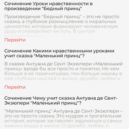
Сочинение Уроки нравственности в
произведении "Бедный принц"
Произведение "Бедный принц" – это не просто
сказка, а глубокое размышление о моральных
ценностях, которые формируют человеческую
душу и определяют ее путь. В центре
повествования –
Сочинение Какими нравственными уроками
учит сказка "Маленький принц"?
В сказке Антуана де Сент-Экзюпери «Маленький
принц» вроде бы все просто и понятно. Но чем
больше я ее перечитываю, тем больше нахожу в
ней глубоких мыслей о жизни, дружбе, любви и
Сочинение Чему учит сказка Антуана де Сент-
Экзюпери "Маленький принц"?
"Маленький принц" Антуана де Сент-Экзюпери –
это не просто сказка. Это мудрая и трогательная
история, которая заставляет задуматься о самых
важных вещах в жизни. О дружбе, любви, о