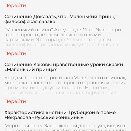
Сочинение Доказать, что "Маленький принц" -
философская сказка
"Маленький принц" Антуана де Сент-Экзюпери –
это не просто детская сказка с милыми
картинками. Это гораздо больше, это целая
философия, спрятанная между строк. Сначала
кажется, что
Сочинение Каковы нравственные уроки сказки
«Маленький принц»?
Когда я впервые прочитал «Маленького принца»,
мне показалось, что это просто странная история
про мальчика с другой планеты. Но потом,
перечитывая её снова и снова, я вдруг понял,
Характеристика княгини Трубецкой в поэме
Некрасова «Русские женщины»
Морозная ночь. Заснеженная дорога, уходящая в
бесконечную даль. В кибитке, укутавшись в шубу,