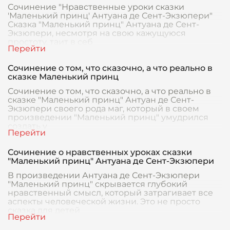
Сочинение "Нравственные уроки сказки
'Маленький принц' Антуана де Сент-Экзюпери"
Сказка "Маленький принц" Антуана де Сент-
Экзюпери, несмотря на свою кажущуюся
простоту, таит в себ
Сочинение о том, что сказочно, а что реально в
сказке Маленький принц
Сочинение о том, что сказочно, а что реально в
сказке "Маленький принц" Антуан де Сент-
Экзюпери своего рода маг, который в своем
произведении "Маленький принц" умудрился
создать у
Сочинение о нравственных уроках сказки
"Маленький принц" Антуана де Сент-Экзюпери
В произведении Антуана де Сент-Экзюпери
"Маленький принц" скрывается глубокий
нравственный смысл, который затрагивает все
аспекты человеческой жизни. Это не просто
сказка для детей