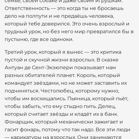
семье, своей собаке и даже своим игрушкам.
Ответственность — это когда ты не бросаешь
дело на полпути и не предаёшь человека,
который тебе доверился. Это очень взрослый и
трудный урок, но без него мир превратился бы в
пустыню, где все одиноки.
Третий урок, который я вынес — это критика
пустой и скучной жизни взрослых. В сказке
Антуан де Сент-Экзюпери показывает нам
разных обитателей планет. Король, который
командует звёздами, но не может заставить их
подчиняться. Честолюбец, которому нужно,
чтобы им восхищались. Пьяница, который пьёт,
чтобы забыть, что ему стыдно пить. Делец,
который считает звёзды и кладёт их в банк.
Фонарщик, который механически зажигает и
гасит фонарь, потому что так надо. Все эти люди
— карикатуры на взрослых. Они занимаются