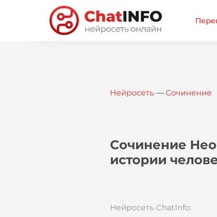
Перей
Нейросеть
—
Сочинение
Сочинение Нео
истории челов
Нейросеть ChatInfo: