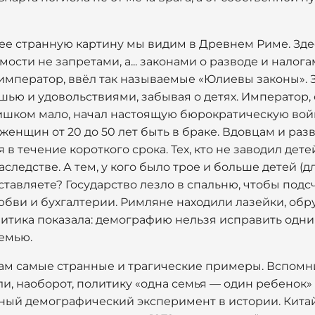
нее странную картину мы видим в Древнем Риме. Зд
сти не запретами, а... законами о разводе и налога
 император, ввёл так называемые «Юлиевы законы».
ью и удовольствиями, забывая о детях. Император,
ишком мало, начал настоящую бюрократическую войн
и женщин от 20 до 50 лет быть в браке. Вдовцам и ра
в течение короткого срока. Тех, кто не заводил дет
аследстве. А тем, у кого было трое и больше детей (
тавляете? Государство лезло в спальню, чтобы подсч
юбви и бухгалтерии. Римляне находили лазейки, обр
литика показала: демографию нельзя исправить одни
емью.
ам самые странные и трагические примеры. Вспомн
, наоборот, политику «одна семья — один ребенок» 
ный демографический эксперимент в истории. Китай