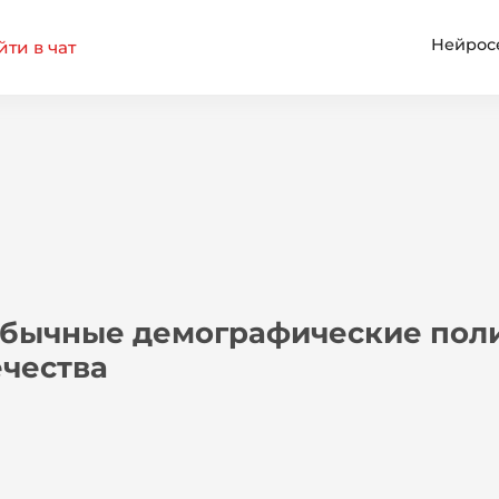
Нейрос
ти в чат
бычные демографические поли
ечества