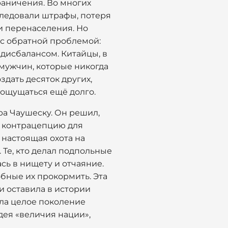
раничения. Во многих
следовали штрафы, потеря
 и перенаселения. Но
 с обратной проблемой:
дисбалансом. Китайцы, в
мужчин, которые никогда
здать десяток других,
 ощущаться ещё долго.
ра Чаушеску. Он решил,
и контрацепцию для
настоящая охота на
 Те, кто делал подпольные
сь в нищету и отчаяние.
обные их прокормить. Эта
и оставила в истории
ла целое поколение
дея «величия нации»,