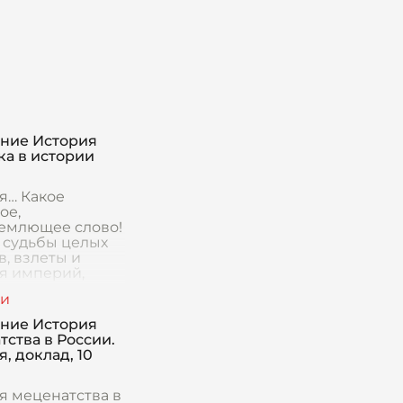
ние История
ка в истории
я… Какое
ое,
емлющее слово!
– судьбы целых
, взлеты и
я империй,
е открытия и
е произведения
ва. Но история –
ние История
только
тства в России.
, доклад, 10
я меценатства в