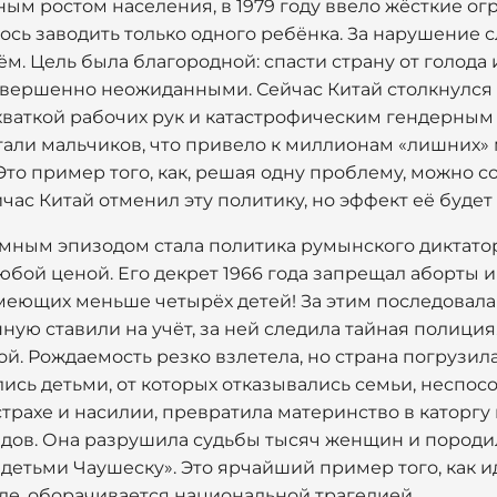
ым ростом населения, в 1979 году ввело жёсткие ог
ось заводить только одного ребёнка. За нарушение 
м. Цель была благородной: спасти страну от голода
овершенно неожиданными. Сейчас Китай столкнулся
хваткой рабочих рук и катастрофическим гендерным 
тали мальчиков, что привело к миллионам «лишних» 
Это пример того, как, решая одну проблему, можно со
час Китай отменил эту политику, но эффект её будет
умным эпизодом стала политика румынского диктато
юбой ценой. Его декрет 1966 года запрещал аборты 
меющих меньше четырёх детей! За этим последовала 
ю ставили на учёт, за ней следила тайная полиция.
й. Рождаемость резко взлетела, но страна погрузила
сь детьми, от которых отказывались семьи, неспос
страхе и насилии, превратила материнство в каторгу 
едов. Она разрушила судьбы тысяч женщин и породи
«детьми Чаушеску». Это ярчайший пример того, как и
ле, оборачивается национальной трагедией.