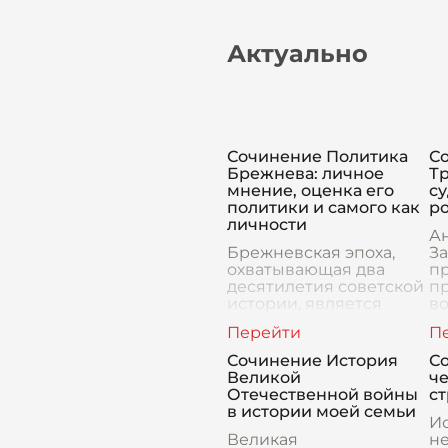
Актуально
Сочинение Политика
С
Брежнева: личное
Тр
мнение, оценка его
су
политики и самого как
р
личности
А
Брежневская эпоха,
За
охватывающая два
п
десятилетия советской
п
истории, является
в
одной из самых
то
противоречивых и
гл
обсуждаемых в
су
Сочинение История
С
отечественной
ег
Великой
че
истории. Политика
с
Отечественной войны
ст
Леонида Ильича
в истории моей семьи
Брежнева, с
Ис
Великая
не