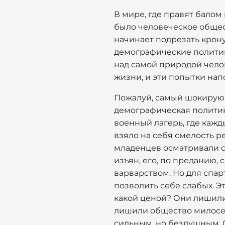
В мире, где правят бало
было человеческое общест
начинает подрезать крон
демографические политики
над самой природой челов
жизни, и эти попытки нап
Пожалуй, самый шокирующ
демографическая политик
военный лагерь, где каж
взяло на себя смелость р
младенцев осматривали 
изъян, его, по преданию,
варварством. Но для спар
позволить себе слабых. Э
какой ценой? Они лишили
лишили общество милосерд
сильным, но бездушным. Сп