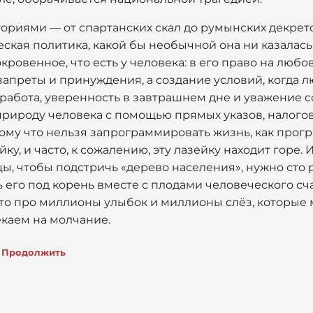
ориями — от спартанских скал до румынских декрет
кая политика, какой бы необычной она ни казалась,
ровенное, что есть у человека: в его право на любо
апреты и принуждения, а создание условий, когда л
, работа, уверенность в завтрашнем дне и уважение с
природу человека с помощью прямых указов, налого
тому что нельзя запрограммировать жизнь, как прог
ку, и часто, к сожалению, эту лазейку находит горе. 
, чтобы подстричь «дерево населения», нужно сто р
его под корень вместе с плодами человеческого сч
Это про миллионы улыбок и миллионы слёз, которые 
каем на молчание.
Продолжить