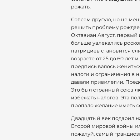
рожать.
Совсем другую, но не ме
решить проблему рождаемо
Октавиан Август, первый
больше увлекались роскош
патрициев становится сл
возрасте от 25 до 60 лет 
предписывалось жениться 
налоги и ограничения в н
давали привилегии. Предс
Это был странный союз л
избежать налогов. Эта по
пропало желание иметь с
Двадцатый век подарил н
Второй мировой войны или
пожалуй, самый грандиоз