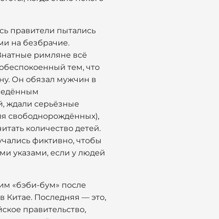
есь правители пытались
ми на безбрачие.
 Знатные римляне всё
 обеспокоенный тем, что
у. Он обязал мужчин в
зведённым
ей, ждали серьёзные
для свободнорождённых),
итать количество детей.
учались фиктивно, чтобы
ми указами, если у людей
им «бэби-бум» после
в Китае. Последняя — это,
ское правительство,