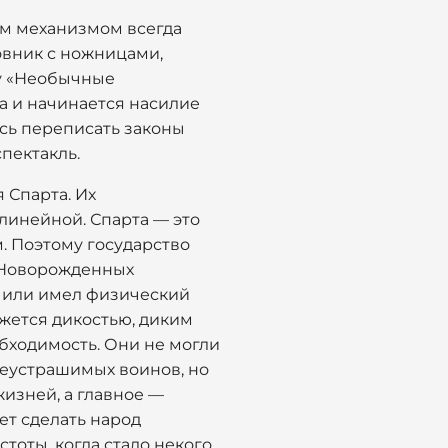
ым механизмом всегда
довник с ножницами,
му «Необычные
та и начинается насилие
ись переписать законы
пектакль.
 Спарта. Их
линейной. Спарта — это
. Поэтому государство
. Новорожденных
 или имел физический
ажется дикостью, диким
обходимость. Они не могли
неустрашимых воинов, но
изней, а главное —
ет сделать народ
стоты, когда стало некого