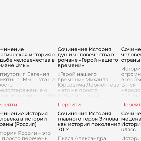
очинение
Сочинение История
Сочине
агическая история о
души человечества в
челове
дьбе человечества в
романе «Герой нашего
страны
омане «Мы»
времени»
Истори
нтиутопия Евгения
«Герой нашего
огромн
мятина "Мы" – это не
времени» Михаила
всеобъ
росто
Юрьевича Лермонтова
В нем 
редостережение о
– это не просто
народов
озможных опасностях
захватывающая
падени
талитаризма, это
история о молодом
научны
убокая трагедия о
офицере, полном
велики
дьбе человечества, о
загадок и
искусст
очинение История
Сочинение История
Сочине
о стремлении к
противоречий. Это, на
это не 
ловека в истории
главного героя Зилова
мецена
овершенству,
мой взгляд, глубокое
раны (Россия)
как история поколения
История
исследование
70-х
класс
тория России – это
 просто перечень
Пьеса Александра
Истори