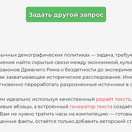
Задать другой запрос
бычных демографических политиках — задача, требу
мения найти скрытые связи между экономикой, куль
 законов Древнего Рима о бездетности до экспериме
как захватывающее историческое расследование. Им
гновенно переработать разрозненные источники в 
тим идеально: используя качественный
рерайт текста
живые абзацы, а встроенный
генератор текста
создаё
 Вам не нужно тратить часы на компиляцию — готов
нные факты, остаётся только добавить авторский ст