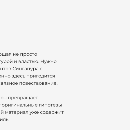
ющая не просто
турой и властью. Нужно
нтов Сингапура с
енно здесь пригодится
связное повествование.
, он превращает
т оригинальные гипотезы
ый материал уже содержит
иль.