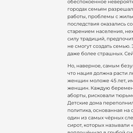
обеспокоенное невероятн
городах семьям разрешал
работы, проблемы с жильё
последствия оказались с
старением населения, не
силу традиций, предпочи
не смогут создать семью. 
даже более страшных. Сей
Но, наверное, самым без
что нация должна расти л
женщин моложе 45 лет, и
женщин. Каждую беременну
аборты, рисковали тюрьмо
Детские дома переполнили
политика, основанная на 
один из самых чёрных сл
сирот, которых называли 
воплощённая в грубой си