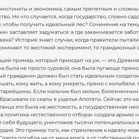
м инстинкты и экономика, самым трепетным и сложн
во. Но что случается, когда государство, словно са
у, чтобы получить идеальный лес? Сочинение на те
» заставляет задуматься: а где заканчивается забо
ека? История знает случаи, когда правители пытал
оминают то жестокий эксперимент, то грандиозный с
ий пример, который приходит на ум, — это Древняя
а была не просто суровой, она была пугающе прямо
дый гражданин должен был стать идеальным солдатом
ешать, кому жить, а кому умереть, прямо с колыбели
старейшины. Если мальчик был хилым, болезненным
 сбрасывали со скалы в ущелье Апотеты. Сейчас это к
танца это была не жестокость, а государственная не
та политика «естественного отбора» создала армию 
 себя будущего, уничтожив тысячи потенциальных ж
ия. Это пример того, как стремление к идеалу мож
арта погибла не от меча врага, а от собственной пу