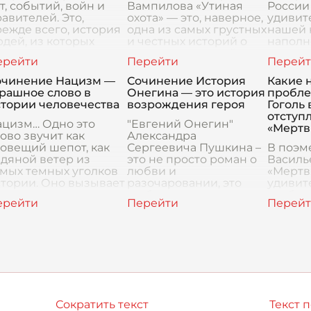
т, событий, войн и
Вампилова «Утиная
России 
авителей. Это,
охота» — это, наверное,
удивит
ежде всего, история
одна из самых грустных
нашей 
дей, из которых
и честных историй о
наполн
ладывается народ,
человеке, который
приме
ция. Каждый человек,
заблудился в жизни.
бескор
ивший и живущий на
Главный герой, Зилов,
и искр
очинение Нацизм —
Сочинение История
Какие 
кажется, прожигает
искусст
рашное слово в
Онегина — это история
пробле
образо
стории человечества
возрождения героя
Гоголь
просто
отступ
ацизм… Одно это
"Евгений Онегин"
«Мертв
ово звучит как
Александра
овещий шепот, как
Сергеевича Пушкина –
В поэм
дяной ветер из
это не просто роман о
Василь
мых темных уголков
любви и
«Мертв
тории. Оно вызывает
разочаровании, это
удивит
памяти картины
глубокое исследование
особен
азрушенных городов,
человеческой души, её
читател
чи концлагерей,
блужданий и поисков.
продел
ца, иска
История Онегина ч
за гро
образа
чиновни
Сократить текст
Текст 