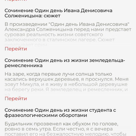
Сочинение Один день Ивана Денисовича
Солженицына: сюжет
В произведении "Один день Ивана Денисовича"
Александра Солженицына перед нами предстает
суровая реальность жизни советского
заключенного в сталинском лагере. Сюжет
охватывает один
Сочинение Один день из жизни земледельца-
ремесленника
На заре, когда первые лучи солнца только
касались верхушек деревьев, я проснулся. Меня
зовут Микула, и я живу в небольшой деревушке
на берегу реки. Я земледелец и ремесленник, и
ка
Сочинение Один день из жизни студента с
фразеологическими оборотами
Будильник прозвенел как обухом по голове,
ровно в семь утра. Если честно, я с вечера
поставил его на безжалостную мелодию, чтобы