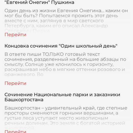
"Евгений Онегин" Пушкина
Один день из жизни Евгения Онегина… каким он
мог бы быть? Попытаемся прожить этот день
вместе с ним, заглянув в мир светского
Петербурга, каким его описал Александр
Сергеевич Пушки
Концовка сочинения "Один школьный день"
В ответе пиши ТОЛЬКО готовый текст
сочинения, разделенный на большие абзацы по
смыслу. Солнце уже клонилось к горизонту,
раскрашивая небо в мягкие оттенки розового и
оранжевого. Во
Сочинение Национальные парки и заказники
Башкортостана
Башкортостан – удивительный край, где степные
просторы сменяются горными вершинами, а
густые леса уступают место живописным
речным долинам. Это земля с богатой историей
и культурой