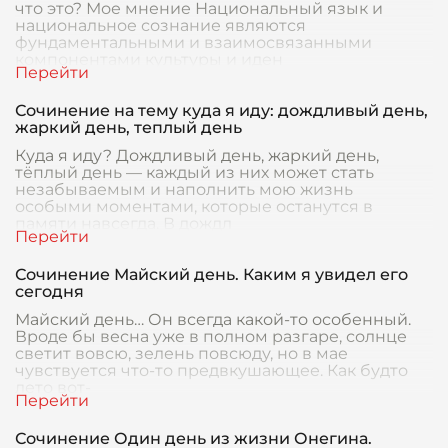
что это? Мое мнение Национальный язык и
национальное сознание являются
фундаментальными и взаимосвязанными
компонентами культуры и иден
Сочинение на тему куда я иду: дождливый день,
жаркий день, теплый день
Куда я иду? Дождливый день, жаркий день,
тёплый день — каждый из них может стать
незабываемым и наполнить мою жизнь
особыми моментами, которые останутся в
памяти навсегда. В дождл
Сочинение Майский день. Каким я увидел его
сегодня
Майский день… Он всегда какой-то особенный.
Вроде бы весна уже в полном разгаре, солнце
светит вовсю, зелень повсюду, но в мае
чувствуется что-то предвкушающее. Как будто
лето вот-
Сочинение Один день из жизни Онегина.