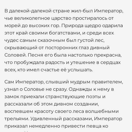
В далекой-далекой стране жил-был Император,
чье великолепное царство простиралось от
морей до высоких гор. Природа щедро одарила
этот край своими богатствами, и среди всех
чудес самым сказочным был густой лес,
скрывающий от посторонних глаз дивный
Соловей. Песня его была настолько прекрасна,
что пробуждала радость и утешение в сердцах
всех, кто имел счастье её услышать.
Сам Император, слывший мудрым правителем,
узнал о Соловье не сразу. Однажды к нему в
замок приехали странствующие поэты и
рассказали об этом дивном создании,
воспевшем красоту своего леса волшебными
трельями. Удивленный рассказами, Император
приказал немедленно привести певца ко