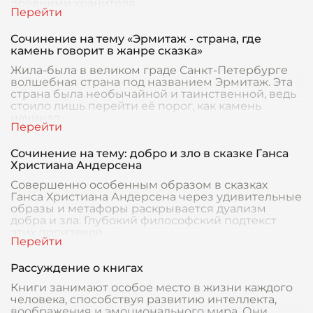
древними хранителя
Сочинение на тему «Эрмитаж - страна, где
камень говорит в жанре сказка»
Жила-была в великом граде Санкт-Петербурге
волшебная страна под названием Эрмитаж. Эта
страна была необычайной и таинственной, ведь
стоило лишь перейти её порог, как камень
начинал
Сочинение на тему: добро и зло в сказке Ганса
Христиана Андерсена
Совершенно особенным образом в сказках
Ганса Христиана Андерсена через удивительные
образы и метафоры раскрывается дуализм
добра и зла. Глубокий философский подтекст
этих произведе
Рассуждение о книгах
Книги занимают особое место в жизни каждого
человека, способствуя развитию интеллекта,
воображения и эмоционального мира. Они