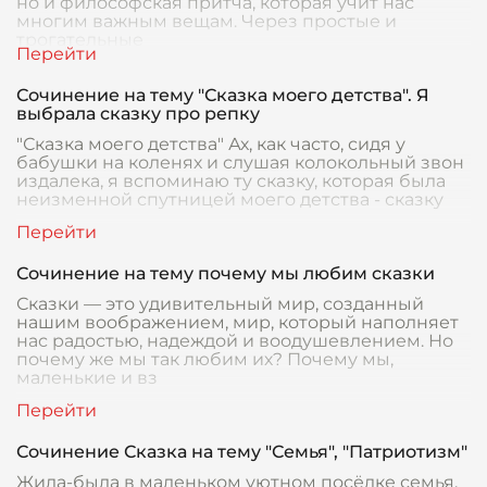
но и философская притча, которая учит нас
многим важным вещам. Через простые и
трогательные
Сочинение на тему "Сказка моего детства". Я
выбрала сказку про репку
"Сказка моего детства" Ах, как часто, сидя у
бабушки на коленях и слушая колокольный звон
издалека, я вспоминаю ту сказку, которая была
неизменной спутницей моего детства - сказку
Сочинение на тему почему мы любим сказки
Сказки — это удивительный мир, созданный
нашим воображением, мир, который наполняет
нас радостью, надеждой и воодушевлением. Но
почему же мы так любим их? Почему мы,
маленькие и вз
Сочинение Сказка на тему "Семья", "Патриотизм"
Жила-была в маленьком уютном посёлке семья.