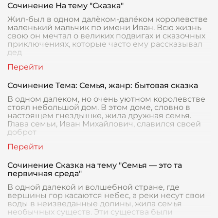
Сочинение На тему "Сказка"
Жил-был в одном далёком-далёком королевстве
маленький мальчик по имени Иван. Всю жизнь
свою он мечтал о великих подвигах и сказочных
приключениях, которые часто ему рассказывал
дед
Сочинение Тема: Семья, жанр: бытовая сказка
В одном далеком, но очень уютном королевстве
стоял небольшой дом. В этом доме, словно в
настоящем гнездышке, жила дружная семья.
Глава семьи, Иван Михайлович, славился своей
доброт
Сочинение Сказка на тему "Семья — это та
первичная среда"
В одной далекой и волшебной стране, где
вершины гор касаются небес, а реки несут свои
воды в неизведанные долины, жила семья
необычных существ. Эти существа были