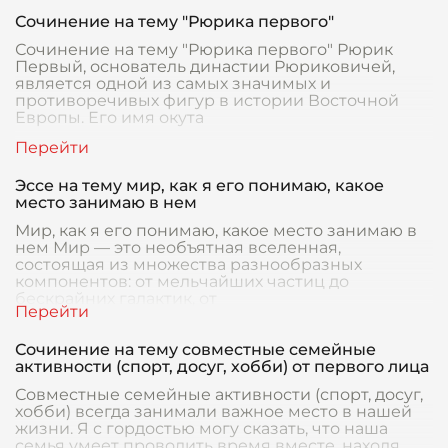
Сочинение на тему "Рюрика первого"
Сочинение на тему "Рюрика первого" Рюрик
Первый, основатель династии Рюриковичей,
является одной из самых значимых и
противоречивых фигур в истории Восточной
Европы. Его имя окута
Эссе на тему мир, как я его понимаю, какое
место занимаю в нем
Мир, как я его понимаю, какое место занимаю в
нем Мир — это необъятная вселенная,
состоящая из множества разнообразных
компонентов: от мельчайших частиц до
бескрайних галактик, от
Сочинение на тему совместные семейные
активности (спорт, досуг, хобби) от первого лица
Совместные семейные активности (спорт, досуг,
хобби) всегда занимали важное место в нашей
жизни. Я с гордостью могу сказать, что наша
семья умеет проводить время вместе, находя