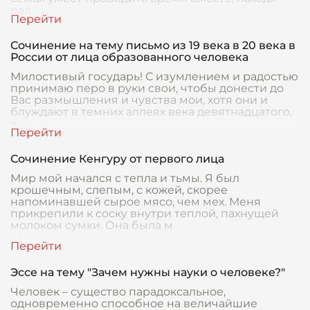
рад
Сочинение на тему письмо из 19 века в 20 века в
России от лица образованного человека
Милостивый государь! С изумлением и радостью
принимаю перо в руки свои, чтобы донести до
Вас размышления и чувства мои, хотя они и
блуждают в темних аллеях века девятнадцатого,
в
Сочинение Кенгуру от первого лица
Мир мой начался с тепла и тьмы. Я был
крошечным, слепым, с кожей, скорее
напоминавшей сырое мясо, чем мех. Меня
прикрепили к соску внутри теплой, пахнущей
молоком сумки. Она была м
Эссе на тему "Зачем нужны науки о человеке?"
Человек – существо парадоксальное,
одновременно способное на величайшие