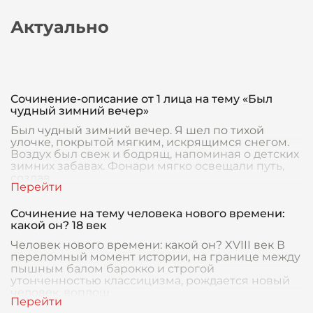
Актуально
Сочинение-описание от 1 лица на тему «Был
чудный зимний вечер»
Был чудный зимний вечер. Я шел по тихой
улочке, покрытой мягким, искрящимся снегом.
Воздух был свеж и бодрящ, напоминая о детских
зимних забавах. Фонари мягко освещали путь,
создав
Сочинение на тему человека нового времени:
какой он? 18 век
Человек нового времени: какой он? XVIII век В
переломный момент истории, на границе между
пышным балом барокко и строгой
утонченностью классицизма, рождается новый
человек, воплощ