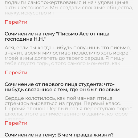
подвиги самопожертвования и на чудовищные
акты жестокости. Мы создали сложные общества,
науку, искусство и т
Сочинение на тему "Письмо Асе от лица
господина Н.Н."
Ася, если ты когда-нибудь получишь это письмо,
значит, время милостиво позволило хоть искре
моей вины долететь до твоего сердца. Я пишу
тебе спустя годы, с того самого момента, как
Сочинение от первого лица студента: что-
нибудь связанное с тем, где он был первым
Сердце колотилось, как пойманная птица,
стремясь вырваться из груди. Первый класс.
Первый звонок. Первый раз я переступаю порог
школы, этого величественного здания, которое
казалос
Сочинение на тему: В чем правда жизни?