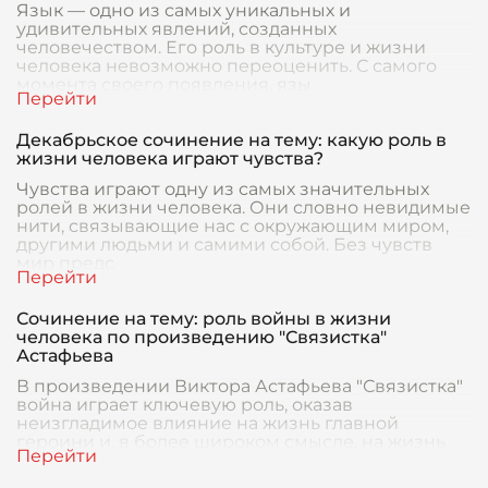
Язык — одно из самых уникальных и
удивительных явлений, созданных
человечеством. Его роль в культуре и жизни
человека невозможно переоценить. С самого
момента своего появления, язы
Декабрьское сочинение на тему: какую роль в
жизни человека играют чувства?
Чувства играют одну из самых значительных
ролей в жизни человека. Они словно невидимые
нити, связывающие нас с окружающим миром,
другими людьми и самими собой. Без чувств
мир предс
Сочинение на тему: роль войны в жизни
человека по произведению "Связистка"
Астафьева
В произведении Виктора Астафьева "Связистка"
война играет ключевую роль, оказав
неизгладимое влияние на жизнь главной
героини и, в более широком смысле, на жизнь
всех участников эт