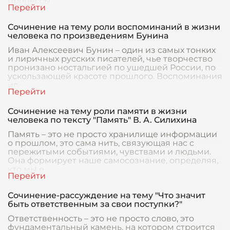
процессы
Сочинение на тему роли воспоминаний в жизни
человека по произведениям Бунина
Иван Алексеевич Бунин – один из самых тонких
и лиричных русских писателей, чье творчество
пронизано ностальгией по ушедшей России, по
ускользающей красоте прошлого. Воспоминания
иг
Сочинение на тему роли памяти в жизни
человека по тексту "Память" В. А. Силихина
Память – это не просто хранилище информации
о прошлом, это сама нить, связующая нас с
пережитыми событиями, чувствами и людьми.
Она формирует наше самосознание, определяя,
кто мы е
Сочинение-рассуждение на тему "Что значит
быть ответственным за свои поступки?"
Ответственность – это не просто слово, это
фундаментальный камень, на котором строится