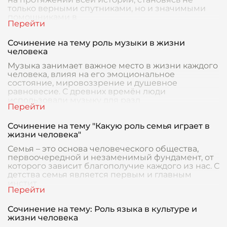
только верными спутниками, но и значимыми
помощниками в
Сочинение на тему роль музыки в жизни
человека
Музыка занимает важное место в жизни каждого
человека, влияя на его эмоциональное
состояние, мировоззрение и душевное
равновесие. С древних времён люди
использовали музыку для разл
Сочинение на тему "Какую роль семья играет в
жизни человека"
Семья – это основа человеческого общества,
первоочередной и незаменимый фундамент, от
которого зависит благополучие каждого из нас. С
детства семья является первым и главным
инстит
Сочинение на тему: Роль языка в культуре и
жизни человека