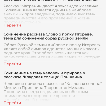
Рассказ "Матренин двор" Александра Исаевича
Солженицына является одним из наиболее
значимых произведений, поднимающих тему
праведничества и его проявлений в жизни
простой русской ж
Сочинение рассказа Слово о полку Игореве,
тема для сочинения образ русской земли
Образ Русской земли в «Слове о полку Игореве»
являет собой символ единства, мощи и красоты
родного края. Этот образ возвышается как
величественная и священная земля, за которую
рус
Сочинение на тему человек и природа в
рассказе "Кладовая солнца" Пришвина
Человек и природа в рассказе "Кладовая солнца"
Михаила Пришвина Творчество Михаила
Пришвина всегда выделялось особенным
вниманием к природе, ее красоте и
своеобразию. В рассказе "