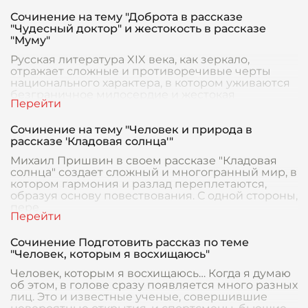
Сочинение на тему "Доброта в рассказе
"Чудесный доктор" и жестокость в рассказе
"Муму"
Русская литература XIX века, как зеркало,
отражает сложные и противоречивые черты
национального характера, в котором уживаются
безграничное милосердие и жестокая
бесчеловечность. Р
Сочинение на тему "Человек и природа в
рассказе 'Кладовая солнца'"
Михаил Пришвин в своем рассказе "Кладовая
солнца" создает сложный и многогранный мир, в
котором гармония и разлад переплетаются,
образуя основу повествования. С одной стороны,
пере
Сочинение Подготовить рассказ по теме
"Человек, которым я восхищаюсь"
Человек, которым я восхищаюсь… Когда я думаю
об этом, в голове сразу появляется много разных
лиц. Это и известные ученые, совершившие