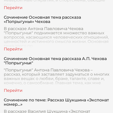
невероятные открытия, и спортсмены, бьющие
рек
Сочинение Основная тема рассказа
«Попрыгунья» Чехова
В рассказе Антона Павловича Чехова
"Попрыгунья" поднимается множество важных
вопросов, касающихся человеческих отношений,
ценностей и истинного смысла жизни. Основная
тема этого пр
Сочинение Основная тема рассказа А.П. Чехова
"Попрыгунья"
"Попрыгунья" Антона Павловича Чехова –
рассказ, который заставляет задуматься о многих
важных вещах: о любви, браке, таланте, славе и,
конечно, о самообмане. Главная тема, как мне
Сочинение по теме: Рассказ Шукшина «Экспонат
номер…»
В рассказе Василия Шукшина «Экспонат