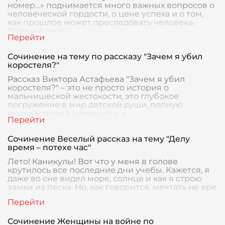
номер…» поднимается много важных вопросов о
человеческой гордости, о цене успеха и о том,
как прошлое может преследовать человека.
Главный геро
Сочинение на тему по рассказу "Зачем я убил
коростеля?"
Рассказ Виктора Астафьева "Зачем я убил
коростеля?" – это не просто история о
мальчишеской жестокости, это глубокое
погружение в мир детской души, полную
противоречий, наивности и
Сочинение Веселый рассказ на тему "Делу
время – потехе час"
Лето! Каникулы! Вот что у меня в голове
крутилось все последние дни учебы. Кажется, я
даже во сне видел море, солнце и как я строю
замки из песка. Но, как говорится, мечтать не вре
Сочинение Женщины на войне по