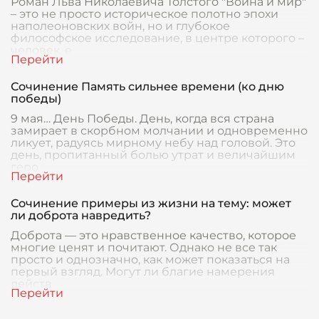
Роман Льва Николаевича Толстого "Война и мир"
– это не просто историческое полотно эпохи
наполеоновских войн, но и глубокое
философское исследование, в центре которого –
человек, е
Сочинение Память сильнее времени (ко дню
победы)
9 мая… День Победы. День, когда вся страна
замирает в скорбном молчании и одновременно
ликует, радуясь мирному небу над головой. Это
день, пропитанный болью утрат и величайшим
геро
Сочинение примеры из жизни на тему: может
ли доброта навредить?
Доброта — это нравственное качество, которое
многие ценят и почитают. Однако не все так
просто и однозначно, как может показаться на
первый взгляд. Могут ли благие намерения
действ