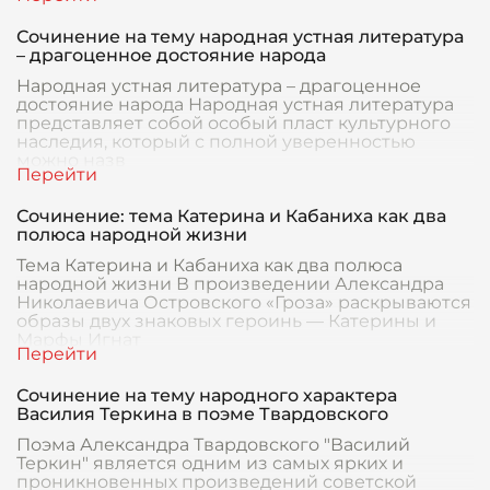
Сочинение на тему народная устная литература
– драгоценное достояние народа
Народная устная литература – драгоценное
достояние народа Народная устная литература
представляет собой особый пласт культурного
наследия, который с полной уверенностью
можно назв
Сочинение: тема Катерина и Кабаниха как два
полюса народной жизни
Тема Катерина и Кабаниха как два полюса
народной жизни В произведении Александра
Николаевича Островского «Гроза» раскрываются
образы двух знаковых героинь — Катерины и
Марфы Игнат
Сочинение на тему народного характера
Василия Теркина в поэме Твардовского
Поэма Александра Твардовского "Василий
Теркин" является одним из самых ярких и
проникновенных произведений советской