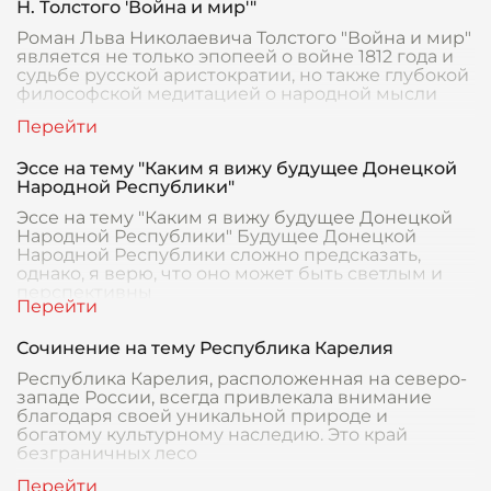
Н. Толстого 'Война и мир'"
Роман Льва Николаевича Толстого "Война и мир"
является не только эпопеей о войне 1812 года и
судьбе русской аристократии, но также глубокой
философской медитацией о народной мысли
Эссе на тему "Каким я вижу будущее Донецкой
Народной Республики"
Эссе на тему "Каким я вижу будущее Донецкой
Народной Республики" Будущее Донецкой
Народной Республики сложно предсказать,
однако, я верю, что оно может быть светлым и
перспективны
Сочинение на тему Республика Карелия
Республика Карелия, расположенная на северо-
западе России, всегда привлекала внимание
благодаря своей уникальной природе и
богатому культурному наследию. Это край
безграничных лесо