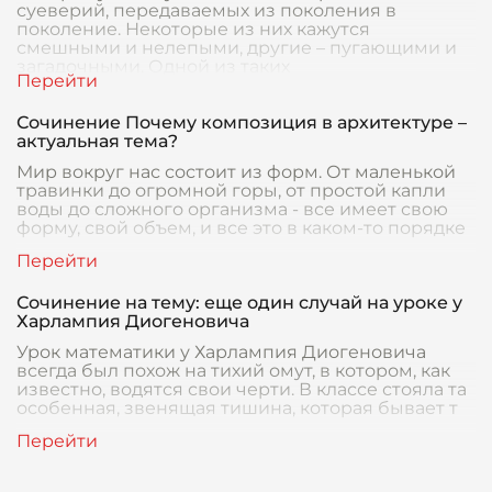
суеверий, передаваемых из поколения в
поколение. Некоторые из них кажутся
смешными и нелепыми, другие – пугающими и
загадочными. Одной из таких
Сочинение Почему композиция в архитектуре –
актуальная тема?
Мир вокруг нас состоит из форм. От маленькой
травинки до огромной горы, от простой капли
воды до сложного организма - все имеет свою
форму, свой объем, и все это в каком-то порядке
Сочинение на тему: еще один случай на уроке у
Харлампия Диогеновича
Урок математики у Харлампия Диогеновича
всегда был похож на тихий омут, в котором, как
известно, водятся свои черти. В классе стояла та
особенная, звенящая тишина, которая бывает т