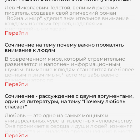
Лев Николаевич Толстой, великий русский
писатель, создавая свой эпический роман
"Война и мир", уделил значительное внимание
каждому из своих героев, наделяя их
многослойными характ
Сочинение на тему почему важно проявлять
внимание к людям
В современном мире, который стремительно
развивается и наполнен информационным
шумом, внимание к людям становится всё более
ценным и значимым. Часто мы забываем о
важности этого пр
Сочинение - рассуждение с двумя аргументами,
один из литературы, на тему "Почему любовь
спасает"
Любовь — это одно из самых мощных и
универсальных чувств, известных человечеству.
Она проникает в сердца и души людей, изменяя
их навсегда и ненадолго превращая мир в место,
преисп