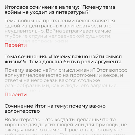
Итоговое сочинение на тему: "Почему тема
войны не уходит из литературы?"
Тема войны на протяжении веков является
одной из центральных в литературе, и это
неудивительно. Война затрагивает самые
глубокие струны человеческой сущности,
поднимая вопросы жизн
Тема сочинения: «Почему важно найти смысл
жизни?». Тема должна быть в роли аргумента
Почему важно найти смысл жизни? Этот вопрос
волнует человечество на протяжении веков, и
ответы на него оказываются столь же
разнообразными, как и люди, его задающие.
Стремление к п
Сочинение Итог на тему: почему важно
волонтерство
Волонтерство – это когда ты делаешь что-то
хорошее для других людей или для природы, не
ожидая ничего взамен. Просто так, потому что
тебе хочется помочь. Сначала я думал, что это с