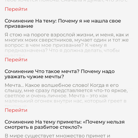
Сочинение На тему: Почему я не нашла свое
призвание
Я стою на пороге взрослой жизни, и меня, как и
многих моих сверстников, мучает один и тот же
вопрос: в чем мое призвание? К чему я
предназначена? Что я должна делать, чтобы
чувство
Сочинение Что такое мечта? Почему надо
уважать чужие мечты?
Мечта… Какое волшебное слово! Когда я его
слышу, мне сразу представляется что-то яркое,
светлое и очень личное. Мечта – это как
маленький огонек внутри нас, который греет в
трудные
Сочинение На тему приметы: «Почему нельзя
смотреть в разбитое стекло?»
В мире существует множество примет и