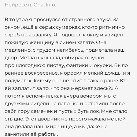
Нейросеть ChatInfo:
В то утро я проснулся от странного звука. За
окном, ещё в серых сумерках, кто-то ритмично
скрёб по асфальту. Я подошёл к окну и увидел
пожилую женщину в синем халате. Она
медленно, с трудом нагибаясь, подметала наш
двор. Метла шуршала, собирая в кучки
прошлогоднюю листву, фантики и окурки. Было
раннее воскресенье, моросил мелкий дождь, и я
подумал: «Почему она не спит в такую рань? Кто
ей заплатит за то, что она мёрзнет здесь?» А
потом я вспомнил, как вчера вечером мы с
друзьями сидели на лавочке и оставили после
себя гору семечек и пустых бутылок. Мне стало
стыдно. Этот дворник не просто махала метлой —
она делала наш мир чище, а мы даже не
заметили её работы.