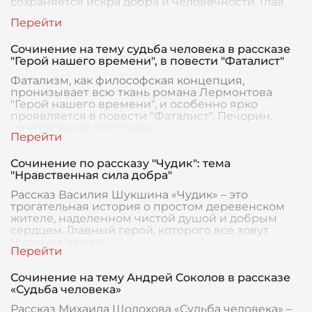
сохраняется искра добра и человечности. Глав
Сочинение на тему судьба человека в рассказе
"Герой нашего времени", в повести "Фаталист"
Фатализм, как философская концепция,
пронизывает всю ткань романа Лермонтова
"Герой нашего времени", и особенно ярко
проявляется в повести "Фаталист". Печорин,
центральный персонаж
Сочинение по рассказу "Чудик": тема
"Нравственная сила добра"
Рассказ Василия Шукшина «Чудик» – это
трогательная история о простом деревенском
жителе, наделенном чистой душой и добрым
сердцем. Главный герой, которого все зовут
Чудиком, кажетс
Сочинение на тему Андрей Соколов в рассказе
«Судьба человека»
Рассказ Михаила Шолохова «Судьба человека» –