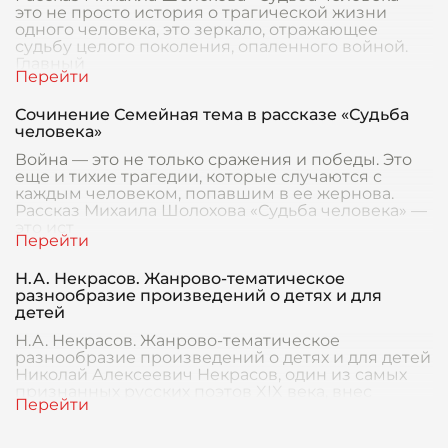
это не просто история о трагической жизни
одного человека, это зеркало, отражающее
судьбу целого поколения, опаленного войной.
Главный
Сочинение Семейная тема в рассказе «Судьба
человека»
Война — это не только сражения и победы. Это
еще и тихие трагедии, которые случаются с
каждым человеком, попавшим в ее жернова.
Рассказ Михаила Шолохова «Судьба человека» —
это ист
Н.А. Некрасов. Жанрово-тематическое
разнообразие произведений о детях и для
детей
Н.А. Некрасов. Жанрово-тематическое
разнообразие произведений о детях и для детей
Николай Алексеевич Некрасов, один из самых
признанных русских поэтов XIX века, внес
значительный