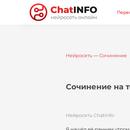
Перей
Нейросеть
—
Сочинение
Сочинение на 
Нейросеть ChatInfo:
Я нашёл её ранним утром,