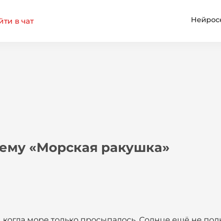
Нейрос
ти в чат
тему «Морская ракушка»
 когда море только просыпалось. Солнце ещё не под