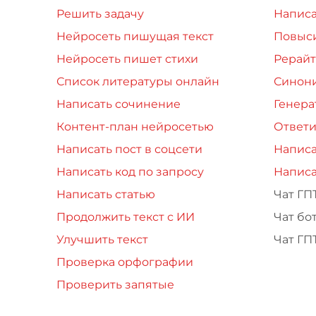
Решить задачу
Написа
Нейросеть пишущая текст
Повыси
Нейросеть пишет стихи
Рерайт
Список литературы онлайн
Синон
Написать сочинение
Генера
Контент-план нейросетью
Ответи
Написать пост в соцсети
Написа
Написать код по запросу
Написа
Написать статью
Чат ГП
Продолжить текст с ИИ
Чат бо
Улучшить текст
Чат ГП
Проверка орфографии
Проверить запятые