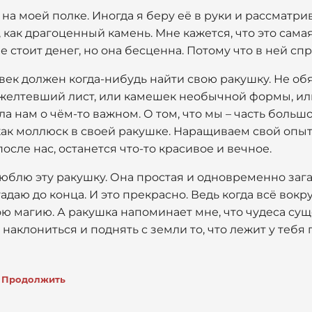
 на моей полке. Иногда я беру её в руки и рассматри
 как драгоценный камень. Мне кажется, что это сама
е стоит денег, но она бесценна. Потому что в ней сп
век должен когда-нибудь найти свою ракушку. Не об
ожелтевший лист, или камешек необычной формы, или
а нам о чём-то важном. О том, что мы – часть больш
ак моллюск в своей ракушке. Наращиваем свой опыт,
после нас, останется что-то красивое и вечное.
люблю эту ракушку. Она простая и одновременно загад
адаю до конца. И это прекрасно. Ведь когда всё вок
ю магию. А ракушка напоминает мне, что чудеса сущ
 наклониться и поднять с земли то, что лежит у тебя 
Продолжить