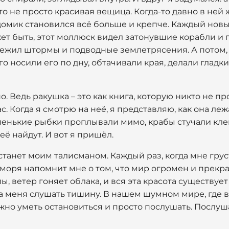
то не просто красивая вещица. Когда-то давно в ней
о домик становился всё больше и крепче. Каждый новы
жет быть, этот моллюск видел затонувшие корабли 
режил штормы и подводные землетрясения. А потом, 
о носили его по дну, обтачивали края, делали гладки
. Ведь ракушка – это как книга, которую никто не пр
ас. Когда я смотрю на неё, я представляю, как она леж
ленькие рыбки проплывали мимо, крабы стучали кле
 её найдут. И вот я пришёл.
станет моим талисманом. Каждый раз, когда мне грус
 моря напомнит мне о том, что мир огромен и прекра
ы, ветер гоняет облака, и вся эта красота существуе
 меня слушать тишину. В нашем шумном мире, где вс
ажно уметь остановиться и просто послушать. Послуш