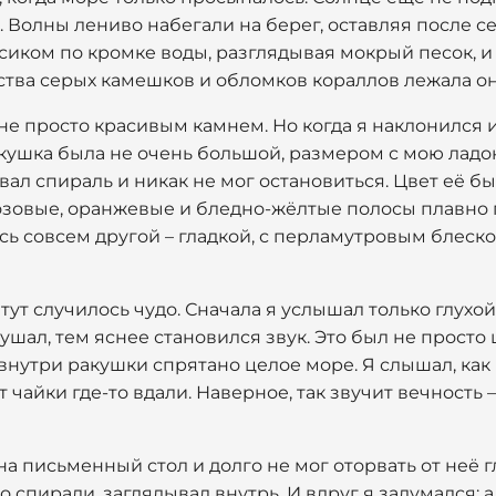
Волны лениво набегали на берег, оставляя после се
сиком по кромке воды, разглядывая мокрый песок, и 
тва серых камешков и обломков кораллов лежала она
не просто красивым камнем. Но когда я наклонился и 
кушка была не очень большой, размером с мою ладо
совал спираль и никак не мог остановиться. Цвет её 
озовые, оранжевые и бледно-жёлтые полосы плавно п
сь совсем другой – гладкой, с перламутровым блеск
 тут случилось чудо. Сначала я услышал только глухо
лушал, тем яснее становился звук. Это был не просто
о внутри ракушки спрятано целое море. Я слышал, как
 чайки где-то вдали. Наверное, так звучит вечность –
а письменный стол и долго не мог оторвать от неё г
 спирали, заглядывал внутрь. И вдруг я задумался: а