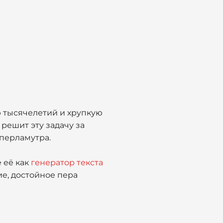
ю тысячелетий и хрупкую
 решит эту задачу за
 перламутра.
 её как
генератор текста
е, достойное пера