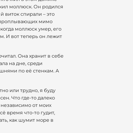
 жил моллюск. Он родился
й виток спирали – это
и проплывающих мимо
когда моллюск умер, его
м. И вот теперь он лежит
очитал. Она хранит в себе
ала на дне, среди
шнями по её стенкам. А
тно или трудно, я буду
сен. Что где-то далеко
т независимо от моих
ё время что-то гудит,
ать, как шумит море в