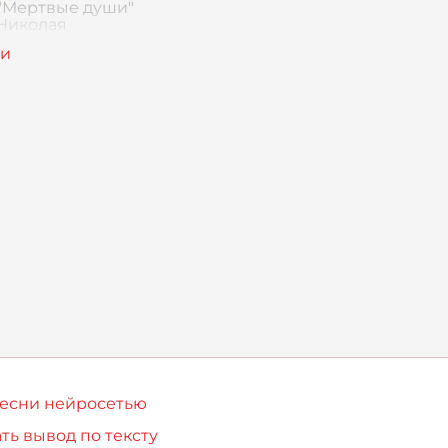
 "Мертвые души"
Николая
евича Гоголя
ые души"
ся выдающимся
ведением
й литературы
песни нейросетью
ть вывод по тексту