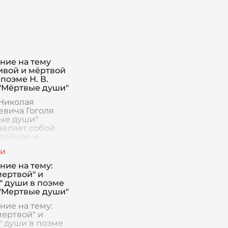
ние на тему
ивой и мёртвой
поэме Н. В.
 "Мёртвые души"
Николая
евича Гоголя
ые души"
авляет собой
лойное и
ичное
едение, в
м автор
ние на тему:
ует сложные
мертвой" и
ы русской жизни
" души в поэме
веческой п
 "Мертвые души"
ние на тему:
мертвой" и
" души в поэме