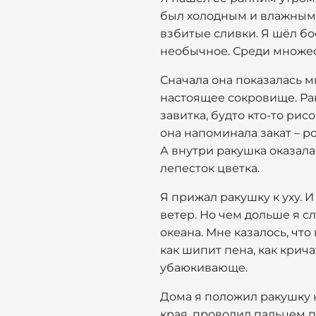
был холодным и влажным. 
взбитые сливки. Я шёл бо
необычное. Среди множес
Сначала она показалась м
настоящее сокровище. Ра
завитка, будто кто-то ри
она напоминала закат – р
А внутри ракушка оказала
лепесток цветка.
Я прижал ракушку к уху. И
ветер. Но чем дольше я с
океана. Мне казалось, чт
как шипит пена, как кричат
убаюкивающе.
Дома я положил ракушку н
края, проводил пальцем по