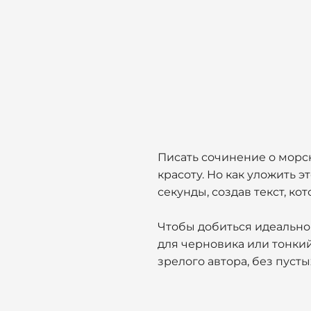
Писать сочинение о морс
красоту. Но как уложить э
секунды, создав текст, к
Чтобы добиться идеальног
для черновика или тонки
зрелого автора, без пуст