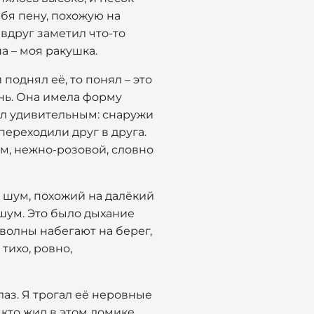
бя пену, похожую на
вдруг заметил что-то
 – моя ракушка.
поднял её, то понял – это
нь. Она имела форму
был удивительным: снаружи
ереходили друг в друга.
ом, нежно-розовой, словно
й шум, похожий на далёкий
 шум. Это было дыхание
 волны набегают на берег,
 тихо, ровно,
лаз. Я трогал её неровные
 кто жил в этом домике