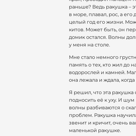
раньше? Ведь ракушка – э
в море, плавал, рос, а ег
целый год его жизни. Мо
китов. Может быть, он пе
домик остался. Волны долг
у меня на столе.
Мне стало немного грустно
память о тех, кто жил до н
водорослей и камней. Ма
она лежала и ждала, когда
Я решил, что эта ракушка 
подносить её к уху. И шум
волны разбиваются о скал
проблем. Ракушка научила
звенит и кричит, очень в
маленькой ракушке.