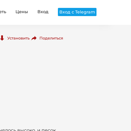
еть
Цены
Вход
Вход с Telegram
Поделиться
Установить
нялось высоко, и песок