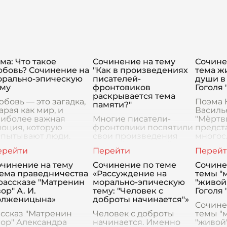
ма: Что такое
Сочинение на тему
Сочине
юбовь? Сочинение на
"Как в произведениях
тема ж
орально-эпическую
писателей-
души в 
ему
фронтовиков
Гоголя
раскрывается тема
бовь — это загадка,
Поэма 
памяти?"
арая как мир, и
Василь
аиболее важная
Многие писатели-
"Мёртв
оция, которую
фронтовики посвятили
предст
спытывают люди.
свои произведения
многос
орально-эпическая
важной и сложной теме
символ
ема любви
памяти, обращению к
произв
онизывает культуры,
трагическим событиям
которо
очинение на тему
Сочинение по теме
Сочине
вилизации и эпохи,
войны и сохранению
исслед
Тема праведничества
«Рассуждение на
темы "
богащая наше пони
воспоминаний о них. В
аспект
рассказе "Матренин
морально-эпическую
"живой
их произведениях памя
и чело
ор" А. И.
тему: "Человек с
Гоголя
олженицына»
доброты начинается"»
Сочине
ссказ "Матренин
Человек с доброты
темы "
ор" Александра
начинается. Именно
"живой