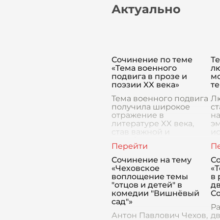
Актуально
Сочинение по теме
Те
«Тема военного
л
подвига в прозе и
м
поэзии XX века»
т
Тема военного подвига
Лю
получила широкое
ст
отражение в
н
литературе XX века,
эм
став важной и
и
неизбывной частью
М
художественного
т
наследия этой эпохи.
пр
Сочинение на тему
С
Военные конфликты,
ци
«Чеховское
«
потрясающие
о
воплощение темы
в 
катастроф
"отцов и детей" в
дв
комедии "Вишнёвый
С
сад"»
Ра
Антон Павлович Чехов,
дв