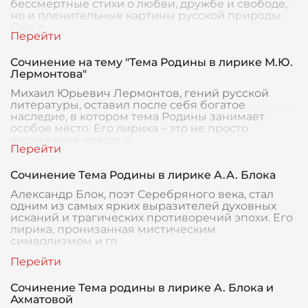
бессмертные стихи о любви, дружбе и свободе,
но и пленительные картины русской природы.
Она п
Сочинение на тему "Тема Родины в лирике М.Ю.
Лермонтова"
Михаил Юрьевич Лермонтов, гений русской
литературы, оставил после себя богатое
наследие, в котором тема Родины занимает
особое место. Его лирика – это не просто
воспевание красот п
Сочинение Тема Родины в лирике А.А. Блока
Александр Блок, поэт Серебряного века, стал
одним из самых ярких выразителей духовных
исканий и трагических противоречий эпохи. Его
лирика, пронизанная мистическим
символизмом и гл
Сочинение Тема родины в лирике А. Блока и
Ахматовой