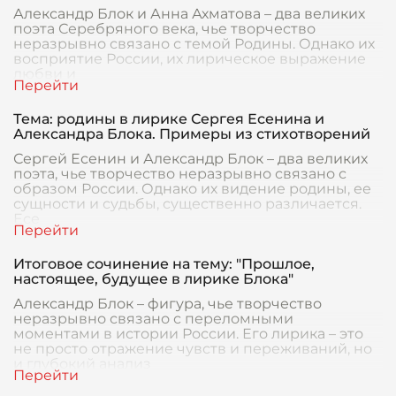
Александр Блок и Анна Ахматова – два великих
поэта Серебряного века, чье творчество
неразрывно связано с темой Родины. Однако их
восприятие России, их лирическое выражение
любви и
Тема: родины в лирике Сергея Есенина и
Александра Блока. Примеры из стихотворений
Сергей Есенин и Александр Блок – два великих
поэта, чье творчество неразрывно связано с
образом России. Однако их видение родины, ее
сущности и судьбы, существенно различается.
Есе
Итоговое сочинение на тему: "Прошлое,
настоящее, будущее в лирике Блока"
Александр Блок – фигура, чье творчество
неразрывно связано с переломными
моментами в истории России. Его лирика – это
не просто отражение чувств и переживаний, но
и глубокий анализ