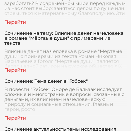
заработать? В современном мире перед каждым
из нас стоит выбор: заняться делом по душе или
стремиться к материальному благополучию. Эти
Сочинение на тему: Влияние денег на человека
в романе "Мёртвые души" с примерами из
текста
Влияние денег на человека в романе "Мёртвые
души" с примерами из текста Роман Николая
Васильевича Гоголя "Мёртвые души" является
беспощадной сатирой на русское общество XIX
века,
Сочинение: Тема денег в "Гобсек"
В повести "Гобсек" Оноре де Бальзак исследует
сложные и многогранные вопросы, связанные с
деньгами, их влиянием на человеческую
природу и социальные отношения. Главный
герой, росто
Сочинение актуальность темы исследования