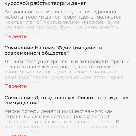
курсовой работы: теории денег
Актуальность темы исследования курсовой
работы: теории денег Теории денег являются
неотъемлемой частью экономической науки,
изучающей природу, функции и значимость
денежных средст
Сочинение На тему "Функции денег в
современном обществе"
Деньги, этот универсальный эквивалент, прочно
вошли в нашу жизнь, определяя не только
экономические процессы, но и социальные
взаимодействия, культурные ценности и даже
мировоззрен
Сочинение Доклад на тему "Риски потери денег
и имущества"
Риски потери денег и имущества – это как
страшные сказки, которые рассказывают
взрослые, но только они вполне реальные. В
жизни каждого человека, вне зависимости от
возраста и дост