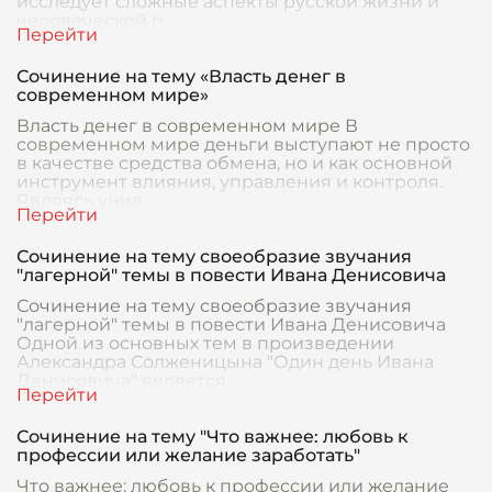
исследует сложные аспекты русской жизни и
человеческой п
Сочинение на тему «Власть денег в
современном мире»
Власть денег в современном мире В
современном мире деньги выступают не просто
в качестве средства обмена, но и как основной
инструмент влияния, управления и контроля.
Являясь унив
Сочинение на тему своеобразие звучания
"лагерной" темы в повести Ивана Денисовича
Сочинение на тему своеобразие звучания
"лагерной" темы в повести Ивана Денисовича
Одной из основных тем в произведении
Александра Солженицына "Один день Ивана
Денисовича" является
Сочинение на тему "Что важнее: любовь к
профессии или желание заработать"
Что важнее: любовь к профессии или желание