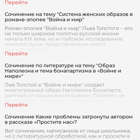
Сочинение на тему "Система женских образов в
романе-эпопее "Война и мир"
Роман-эпопея "Война и мир" Льва Толстого – это
не только широкое полотно русской жизни
начала XIX века, но и глубокое исследование
женской души, представленное через
множество ярки
Сочинение по литературе на тему "Образ
Наполеона и тема бонапартизма в «Войне и
мире»"
Лев Толстой в "Войне и мире" создает
многогранный образ Наполеона Бонапарта,
далекий от однозначной оценки. Писатель не
отрицает его гения как полководца и
государственного деятеля
Сочинение Какие проблемы затронуты автором
в рассказе «Простите нас»?
Вот сочинение, написанное от лица школьника,
но с литературной обработкой, как и просили в