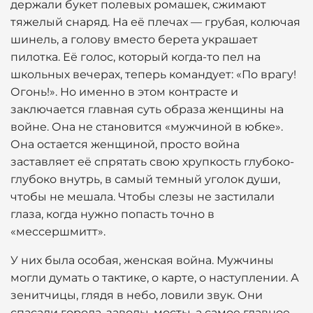
держали букет полевых ромашек, сжимают
тяжелый снаряд. На её плечах — грубая, колючая
шинель, а голову вместо берета украшает
пилотка. Её голос, который когда-то пел на
школьных вечерах, теперь командует: «По врагу!
Огонь!». Но именно в этом контрасте и
заключается главная суть образа женщины на
войне. Она не становится «мужчиной в юбке».
Она остается женщиной, просто война
заставляет её спрятать свою хрупкость глубоко-
глубоко внутрь, в самый темный уголок души,
чтобы не мешала. Чтобы слезы не застилали
глаза, когда нужно попасть точно в
«мессершмитт».
У них была особая, женская война. Мужчины
могли думать о тактике, о карте, о наступлении. А
зенитчицы, глядя в небо, ловили звук. Они
спасали города, заводы, мосты, а самое главное