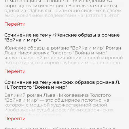
Тема женщины на войне в произведении «А
зори здесь тихие» Бориса Васильева является
одной из главных и неизменно сильных в своем
эмоциональном воздействии на читателя. Этот
роман,
Сочинение на тему «Женские образы в романе
"Война и мир"»
Женские образы в романе "Война и мир" Роман
Льва Николаевича Толстого "Война и мир"
является одной из величайших эпопей мировой
литературы, в которой глубоко и многопланово
изобра
Сочинение на тему женских образов романа Л.
Н. Толстого "Война и мир"
Великий роман Льва Николаевича Толстого
"Война и мир" — это обширное полотно, на
котором с мощной художественной силой
изображены судьбы российских дворянских
семей на фоне историч