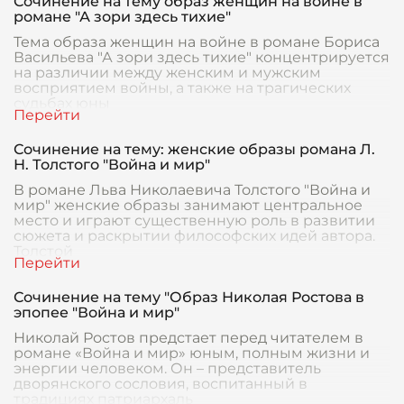
Сочинение на тему образ женщин на войне в
романе "А зори здесь тихие"
Тема образа женщин на войне в романе Бориса
Васильева "А зори здесь тихие" концентрируется
на различии между женским и мужским
восприятием войны, а также на трагических
судьбах юны
Сочинение на тему: женские образы романа Л.
Н. Толстого "Война и мир"
В романе Льва Николаевича Толстого "Война и
мир" женские образы занимают центральное
место и играют существенную роль в развитии
сюжета и раскрытии философских идей автора.
Толстой
Сочинение на тему "Образ Николая Ростова в
эпопее "Война и мир"
Николай Ростов предстает перед читателем в
романе «Война и мир» юным, полным жизни и
энергии человеком. Он – представитель
дворянского сословия, воспитанный в
традициях патриархаль