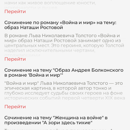
нами как живое воплощение юности,
искренности и душев
Сочинение по роману «Война и мир» на тему:
образ Наташи Ростовой
В романе Льва Николаевича Толстого «Война и
мир» образ Наташи Ростовой занимает одно из
центральных мест. Это героиня, которую Толстой
наделил исключительными чертами,
отражающими
Сочинение на тему "Образ Андрея Болконского
в романе 'Война и мир'"
"Война и мир" Льва Николаевича Толстого — это
эпическая картина, в которой автор тонко и
глубоко исследует судьбы своих героев на фоне
исторических событий первой четверти XIX века
Сочинение на тему "Женщина на войне" в
произведении "А зори здесь тихие"