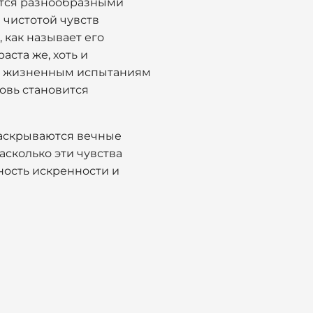
ется разнообразными
 чистотой чувств
 как называет его
аста же, хоть и
ть жизненным испытаниям
бовь становится
раскрываются вечные
асколько эти чувства
ность искренности и