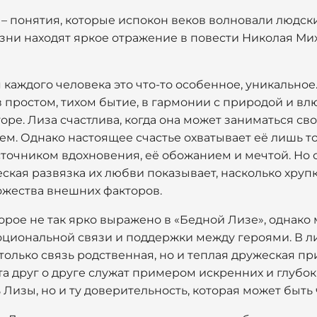
 – понятия, которые испокон веков волновали людск
зни находят яркое отражение в повести Николая М
я каждого человека это что-то особенное, уникально
 простом, тихом бытие, в гармонии с природой и вл
горе. Лиза счастлива, когда она может заниматься с
ем. Однако настоящее счастье охватывает её лишь тог
источником вдохновения, её обожанием и мечтой. Но 
ская развязка их любви показывает, насколько хру
ожества внешних факторов.
торое не так ярко выражено в «Бедной Лизе», однако
оциональной связи и поддержки между героями. В л
только связь родственная, но и теплая дружеская пр
 друг о друге служат примером искренних и глубоки
 Лизы, но и ту доверительность, которая может быть