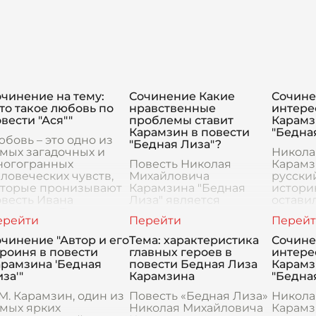
чинение на тему:
Сочинение Какие
Сочине
то такое любовь по
нравственные
интерес
вести "Ася""
проблемы ставит
Карамз
Карамзин в повести
"Бедна
бовь – это одно из
"Бедная Лиза"?
мых загадочных и
Никола
ногогранных
Повесть Николая
Карамз
ловеческих чувств,
Михайловича
русский
оторые пронизывают
Карамзина "Бедная
истори
весть Ивана
Лиза" является
остави
ргеевича Тургенева
значительным
след в 
ся". Этот рассказ
произведением в
литера
нимает особое место
русской литературе, в
произ
чинение "Автор и его
Тема: характеристика
Сочине
русской
котором автор
"Бедная
роиня в повести
главных героев в
интерес
поднимает важнейшие
повест
арамзина 'Бедная
повести Бедная Лиза
Карамз
нравственные
за'"
Карамзина
"Бедна
проблемы,
М. Карамзин, один из
волновавшие
Повесть «Бедная Лиза»
Никола
амых ярких
Николая Михайловича
Карамз