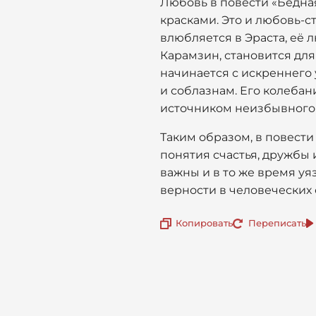
Любовь в повести «Бедна
красками. Это и любовь-с
влюбляется в Эраста, её л
Карамзин, становится для 
начинается с искреннего
и соблазнам. Его колебан
источником неизбывного г
Таким образом, в повест
понятия счастья, дружбы и
важны и в то же время у
верности в человеческих
Копировать
Переписать