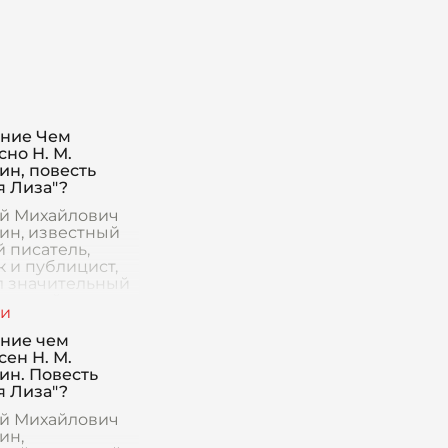
ние Чем
но Н. М.
ин, повесть
я Лиза"?
й Михайлович
ин, известный
 писатель,
к и публицист,
л значительный
русской
туре своим
ведением
ние чем
 Лиза". Эта
ен Н. М.
ь, впервые
ин. Повесть
я Лиза"?
й Михайлович
ин,