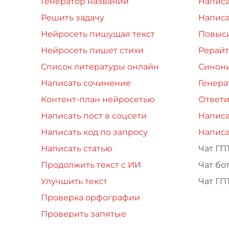
Генератор названий
Написа
Решить задачу
Написа
Нейросеть пишущая текст
Повыси
Нейросеть пишет стихи
Рерайт
Список литературы онлайн
Синон
Написать сочинение
Генера
Контент-план нейросетью
Ответи
Написать пост в соцсети
Написа
Написать код по запросу
Написа
Написать статью
Чат ГП
Продолжить текст с ИИ
Чат бо
Улучшить текст
Чат ГП
Проверка орфографии
Проверить запятые