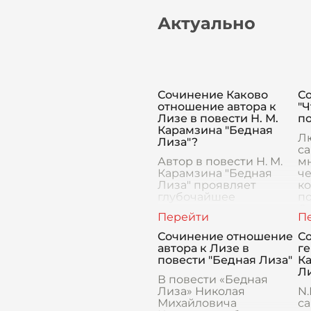
Актуально
Сочинение Каково
Со
отношение автора к
"Ч
Лизе в повести Н. М.
по
Карамзина "Бедная
Лю
Лиза"?
са
Автор в повести Н. М.
м
Карамзина "Бедная
че
Лиза" проявляет
к
глубочайшее
по
сочувствие и
Се
сострадание к своей
"А
героине. Лиза, будучи
за
Сочинение отношение
Со
чистой и невинной
в 
автора к Лизе в
ге
девушкой, становится
повести "Бедная Лиза"
К
жертвой обмана и п
Ли
В повести «Бедная
Лиза» Николая
N.
Михайловича
с