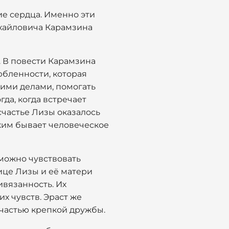
ие сердца. Именно эти
ихайловича Карамзина
е. В повести Карамзина
юбленности, которая
воими делами, помогать
да, когда встречает
счастье Лизы оказалось
пким бывает человеческое
 можно чувствовать
ице Лизы и её матери
ивязанность. Их
х чувств. Эраст же
 частью крепкой дружбы.