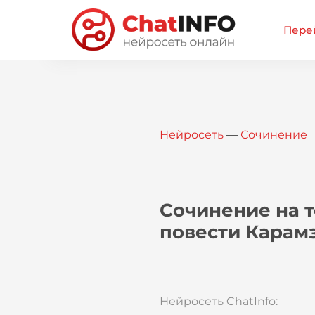
Перей
Нейросеть
—
Сочинение
Сочинение на т
повести Карам
Нейросеть ChatInfo: