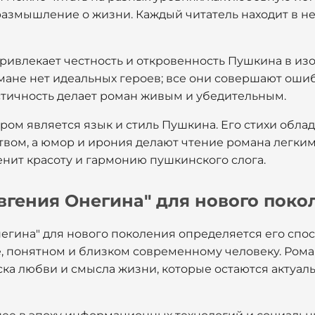
размышление о жизни. Каждый читатель находит в нем
ривлекает честность и откровенность Пушкина в и
мане нет идеальных героев; все они совершают ошиб
истичность делает роман живым и убедительным.
ом является язык и стиль Пушкина. Его стихи обл
вом, а юмор и ирония делают чтение романа легким
нит красоту и гармонию пушкинского слога.
вгения Онегина" для нового поко
егина" для нового поколения определяется его спо
е, понятном и близком современному человеку. Ро
ка любви и смысла жизни, которые остаются актуа