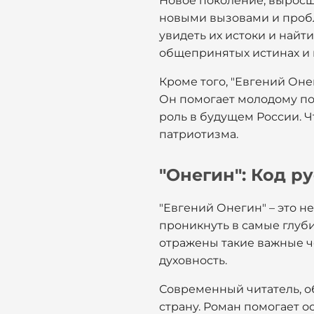
Новое поколение, выросш
новыми вызовами и пробл
увидеть их истоки и найт
общепринятых истинах и 
Кроме того, "Евгений Он
Он помогает молодому по
роль в будущем России. 
патриотизма.
"Онегин": Код р
"Евгений Онегин" – это не
проникнуть в самые глуби
отражены такие важные че
духовность.
Современный читатель, о
страну. Роман помогает о