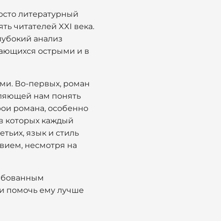
росто литературный
ь читателей XXI века.
лубокий анализ
тающихся острыми и в
ми. Во-первых, роман
оляющей нам понять
рои романа, особенно
 в которых каждый
тьих, язык и стиль
вием, несмотря на
ребованным
и помочь ему лучше