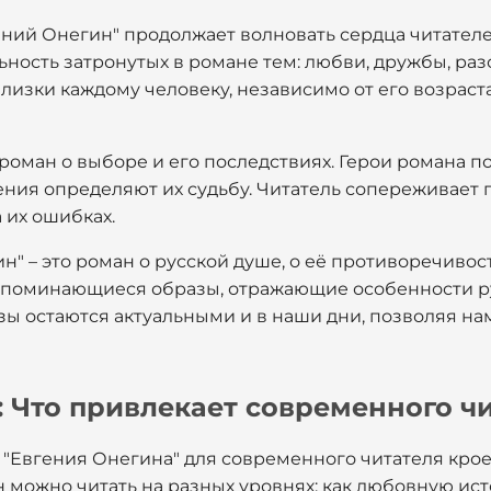
ний Онегин" продолжает волновать сердца читателей
ьность затронутых в романе тем: любви, дружбы, ра
лизки каждому человеку, независимо от его возраст
о роман о выборе и его последствиях. Герои романа 
ения определяют их судьбу. Читатель сопереживает
 их ошибках.
н" – это роман о русской душе, о её противоречивост
апоминающиеся образы, отражающие особенности ру
ы остаются актуальными и в наши дни, позволяя на
: Что привлекает современного ч
 "Евгения Онегина" для современного читателя крое
 можно читать на разных уровнях: как любовную ис