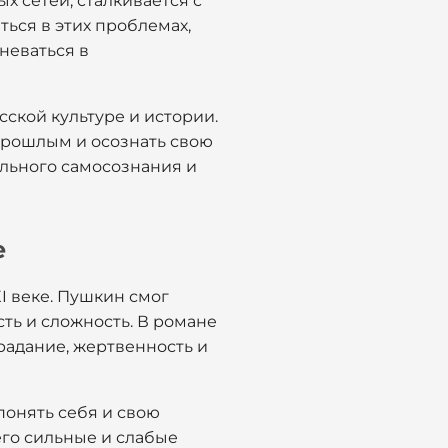
 сетей, сталкивается с
ься в этих проблемах,
неваться в
ской культуре и истории.
прошлым и осознать свою
льного самосознания и
е
XI веке. Пушкин смог
сть и сложность. В романе
традание, жертвенность и
понять себя и свою
его сильные и слабые