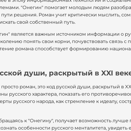
ее в эпоху информационных технологий и социальных
емами. "Онегин" помогает молодым людям разобрат
и пути решения. Роман учит критически мыслить, сом
искать свой собственный путь.
егин" является важным источником информации о рус
колению понять свои корни, почувствовать связь с 
Чтение романа способствует формированию национа
усской души, раскрытый в XXI век
 просто роман, это код русской души, раскрытый в X
ны русского характера, показать его противоречиво
рты русского народа, как стремление к идеалу, сос
бращаясь к "Онегину", получает возможность лучше 
сознать особенности русского менталитета, увидеть 