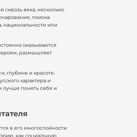
 сквозь века, несколько.
зочарования, поиска
а, национальности или
постоянно оказываются
 героям, размышляет
и, глубине и красоте.
сского характера и
м лучше понять себя и
итателя
тся в его многослойности
торию, как социальную