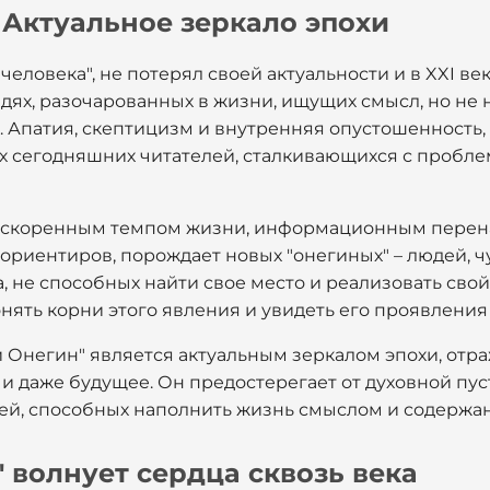
 Актуальное зеркало эпохи
человека", не потерял своей актуальности и в XXI ве
ях, разочарованных в жизни, ищущих смысл, но не 
 Апатия, скептицизм и внутренняя опустошенность,
цах сегодняшних читателей, сталкивающихся с проб
 ускоренным темпом жизни, информационным пере
риентиров, порождает новых "онегиных" – людей, 
 не способных найти свое место и реализовать сво
нять корни этого явления и увидеть его проявления
 Онегин" является актуальным зеркалом эпохи, отр
 и даже будущее. Он предостерегает от духовной пус
ей, способных наполнить жизнь смыслом и содержа
 волнует сердца сквозь века