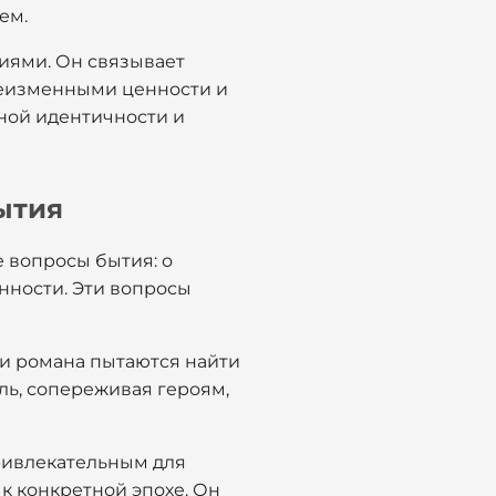
ем.
иями. Он связывает
 неизменными ценности и
ной идентичности и
ытия
е вопросы бытия: о
енности. Эти вопросы
рои романа пытаются найти
ель, сопереживая героям,
привлекательным для
 к конкретной эпохе. Он