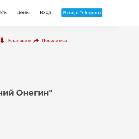
еть
Цены
Вход
Вход с Telegram
Поделиться
Установить
ний Онегин"