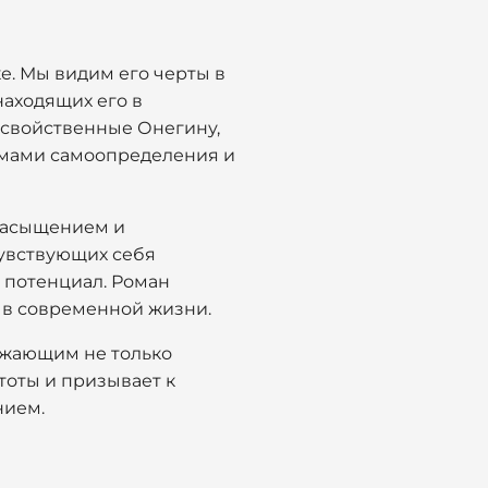
ке. Мы видим его черты в
находящих его в
 свойственные Онегину,
лемами самоопределения и
насыщением и
чувствующих себя
й потенциал. Роман
 в современной жизни.
ажающим не только
тоты и призывает к
нием.