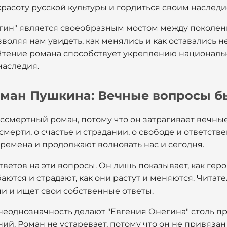
красоту русской культуры и гордиться своим наследи
егин" является своеобразным мостом между поколен
зволяя нам увидеть, как менялись и как оставались
 Чтение романа способствует укреплению националь
наследия.
ман Пушкина: Вечные вопросы б
ессмертный роман, потому что он затрагивает вечны
смерти, о счастье и страдании, о свободе и ответств
ремена и продолжают волновать нас и сегодня.
тветов на эти вопросы. Он лишь показывает, как ге
баются и страдают, как они растут и меняются. Читат
и и ищет свои собственные ответы.
 неоднозначность делают "Евгения Онегина" столь 
ий. Роман не устаревает, потому что он не привязан