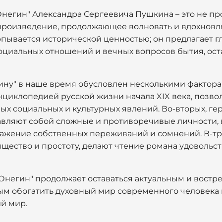
Онегин" Александра Сергеевича Пушкина – это не п
произведение, продолжающее волновать и вдохновлят
рпывается исторической ценностью; он предлагает г
оциальных отношений и вечных вопросов бытия, ос
ину" в наше время обусловлен несколькими фактора
нциклопедией русской жизни начала XIX века, позв
ых социальных и культурных явлений. Во-вторых, ге
тавляют собой сложные и противоречивые личности,
ражение собственных переживаний и сомнений. В-тре
щество и простоту, делают чтение романа удовольст
 Онегин" продолжает оставаться актуальным и вост
м обогатить духовный мир современного человека 
й мир.