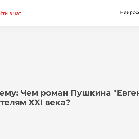
Нейрос
ти в чат
тему: Чем роман Пушкина "Евге
телям XXI века?