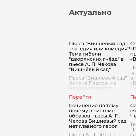
Актуально
Пьеса "Вишнёвый сад":
С
трагедия или комедия?
«
Тема гибели
пь
"дворянских гнёзд" в
«
пьесе А. П. Чехова
П
"Вишнёвый сад"
за
Пьеса "Вишнёвый сад"
в 
Антона Павловича
«В
Чехова является
пь
многослойным
19
произведением,
то
объединяющим в себе
х
Сочинение на тему
С
элементы как трагедии,
пр
почему в системе
сч
так и комедии, что
ф
образов пьесы А. П.
Ч
делает её уникальной и
Чехова Вишневый сад
сложной для о
Те
нет главного героя
П
Пьеса А. П. Чехова
са