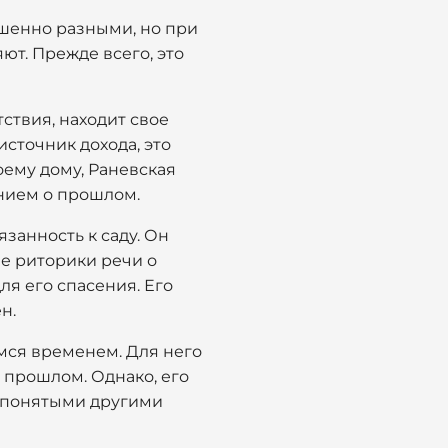
ршенно разными, но при
т. Прежде всего, это
ствия, находит свое
источник дохода, это
оему дому, Раневская
анием о прошлом.
занность к саду. Он
е риторики речи о
я его спасения. Его
н.
мся временем. Для него
 прошлом. Однако, его
епонятыми другими