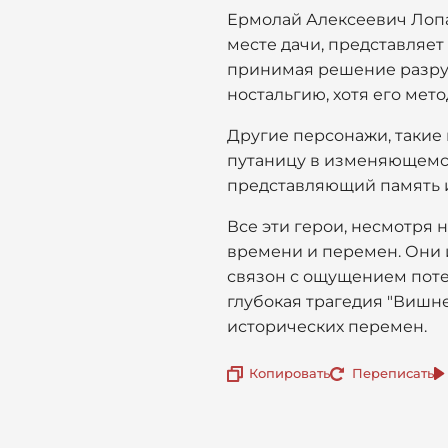
Ермолай Алексеевич Лопах
месте дачи, представляет
принимая решение разруш
ностальгию, хотя его мет
Другие персонажи, такие 
путаницу в изменяющемся
представляющий память и
Все эти герои, несмотря 
времени и перемен. Они 
связон с ощущением потер
глубокая трагедия "Вишне
исторических перемен.
Копировать
Переписать