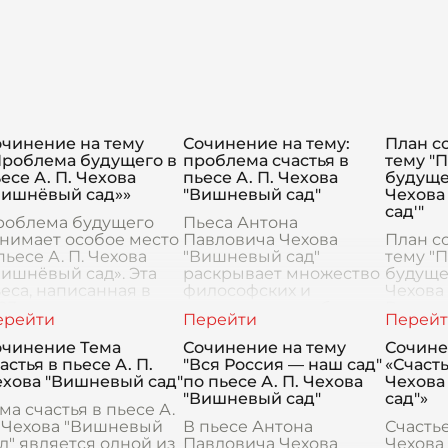
очинение на тему
Сочинение на тему:
План с
Проблема будущего в
проблема счастья в
тему "
есе А. П. Чехова
пьесе А. П. Чехова
будущег
Вишнёвый сад»»
"Вишневый сад"
Чехова
сад'"
роблема будущего
Пьеса Антона
нимает особое место
Павловича Чехова
План с
пьесе А. П. Чехова
"Вишневый сад"
тему "
ишнёвый сад». Эта
раскрывает множество
будущег
еса, написанная в
философских и
Чехова
03 году, является не
социальных проблем,
Введен
лько
среди которых особое
сочине
удожественным
место занимает
начать
очинение Тема
Сочинение на тему
Сочине
оизведением, но и
проблема счастья.
значим
астья в пьесе А. П.
"Вся Россия — наш сад"
«Счасть
илософским ра
Счастье для каждого из
актуаль
ехова "Вишневый сад"
по пьесе А. П. Чехова
Чехова
гер
"Вишневый сад"
сад"»
ма счастья в пьесе А.
. Чехова "Вишневый
В пьесе Антона
Счастье
д" является одной из
Павловича Чехова
Чехова