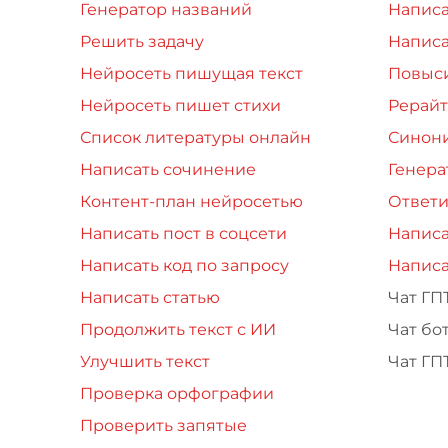
Генератор названий
Написа
Решить задачу
Написа
Нейросеть пишущая текст
Повыси
Нейросеть пишет стихи
Рерайт
Список литературы онлайн
Синон
Написать сочинение
Генера
Контент-план нейросетью
Ответи
Написать пост в соцсети
Написа
Написать код по запросу
Написа
Написать статью
Чат ГП
Продолжить текст с ИИ
Чат бо
Улучшить текст
Чат ГП
Проверка орфографии
Проверить запятые