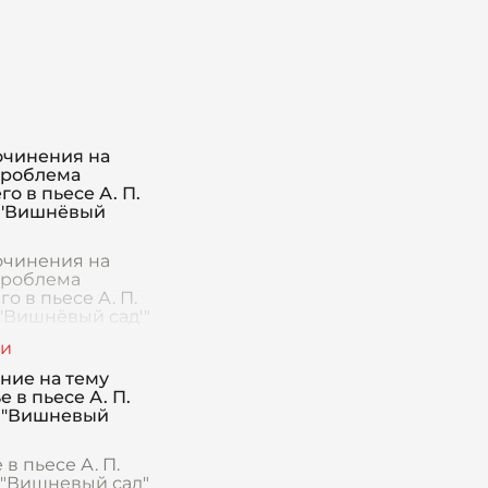
очинения на
Проблема
о в пьесе А. П.
 'Вишнёвый
очинения на
Проблема
о в пьесе А. П.
 'Вишнёвый сад'"
ие Введение в
ние должно
 с обоснования
ние на тему
ости пьесы и её
е в пьесе А. П.
ности в конте
 "Вишневый
 в пьесе А. П.
 "Вишневый сад"