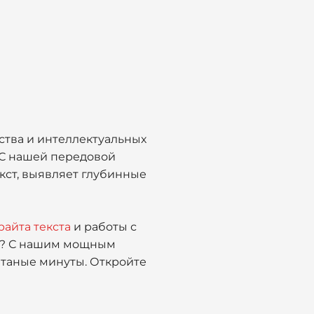
тва и интеллектуальных
? С нашей передовой
кст, выявляет глубинные
райта текста
и работы с
ия? С нашим мощным
итаные минуты. Откройте