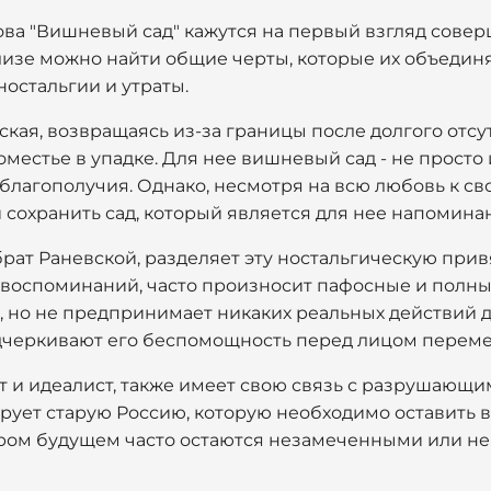
хова "Вишневый сад" кажутся на первый взгляд сове
изе можно найти общие черты, которые их объединяю
остальгии и утраты.
ая, возвращаясь из-за границы после долгого отсут
местье в упадке. Для нее вишневый сад - не просто 
и благополучия. Однако, несмотря на всю любовь к св
 сохранить сад, который является для нее напомин
рат Раневской, разделяет эту ностальгическую привя
 воспоминаний, часто произносит пафосные и полны
 но не предпринимает никаких реальных действий дл
дчеркивают его беспомощность перед лицом переме
т и идеалист, также имеет свою связь с разрушающи
ует старую Россию, которую необходимо оставить в
ором будущем часто остаются незамеченными или н