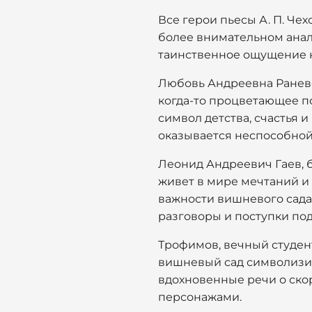
Все герои пьесы А. П. Че
более внимательном анал
таинственное ощущение н
Любовь Андреевна Раневск
когда-то процветающее по
символ детства, счастья 
оказывается неспособной
Леонид Андреевич Гаев, б
живет в мире мечтаний и
важности вишневого сада,
разговоры и поступки по
Трофимов, вечный студен
вишневый сад символизир
вдохновенные речи о ск
персонажами.