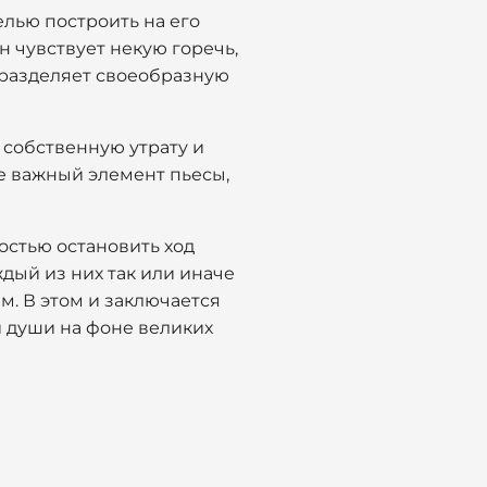
елью построить на его
н чувствует некую горечь,
 разделяет своеобразную
 собственную утрату и
е важный элемент пьесы,
остью остановить ход
дый из них так или иначе
м. В этом и заключается
й души на фоне великих