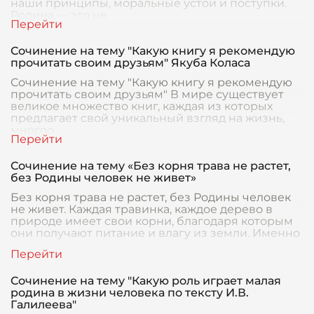
наши принципы, моральные устои и поступки.
Родина — это не
Сочинение на тему "Какую книгу я рекомендую
прочитать своим друзьям" Якуба Коласа
Сочинение на тему "Какую книгу я рекомендую
прочитать своим друзьям" В мире существует
великое множество книг, каждая из которых
предлагает свой уникальный взгляд на жизнь,
многоо
Сочинение на тему «Без корня трава не растет,
без Родины человек не живет»
Без корня трава не растет, без Родины человек
не живет. Каждая травинка, каждое дерево в
природе имеет свои корни, благодаря которым
они получают питание и влагу из земли. Именно
Сочинение на тему "Какую роль играет малая
родина в жизни человека по тексту И.В.
Галилеева"