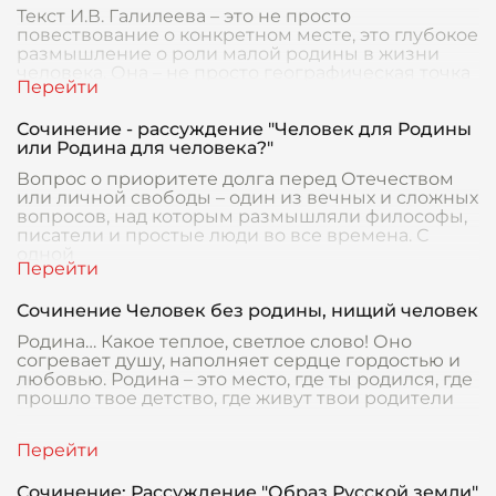
Текст И.В. Галилеева – это не просто
повествование о конкретном месте, это глубокое
размышление о роли малой родины в жизни
человека. Она – не просто географическая точка
на карте,
Сочинение - рассуждение "Человек для Родины
или Родина для человека?"
Вопрос о приоритете долга перед Отечеством
или личной свободы – один из вечных и сложных
вопросов, над которым размышляли философы,
писатели и простые люди во все времена. С
одной
Сочинение Человек без родины, нищий человек
Родина… Какое теплое, светлое слово! Оно
согревает душу, наполняет сердце гордостью и
любовью. Родина – это место, где ты родился, где
прошло твое детство, где живут твои родители
Сочинение: Рассуждение "Образ Русской земли"