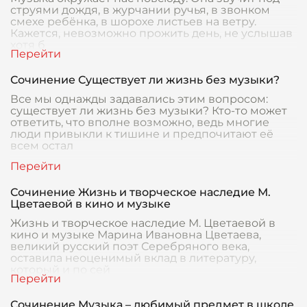
струями дождя, в журчании ручья, в звонком
смехе ребёнка, в шорохе листьев на ветру.
Кажется, невозможно прожить день, не услышав
хотя б
Сочинение Существует ли жизнь без музыки?
Все мы однажды задавались этим вопросом:
существует ли жизнь без музыки? Кто-то может
ответить, что вполне возможно, ведь многие
люди привыкли к тишине и предпочитают её
всем остал
Сочинение Жизнь и творческое наследие М.
Цветаевой в кино и музыке
Жизнь и творческое наследие М. Цветаевой в
кино и музыке Марина Ивановна Цветаева,
великий русский поэт Серебряного века,
оставила неоценимый вклад в литературу,
который и по сей
Сочинение Музыка – любимый предмет в школе