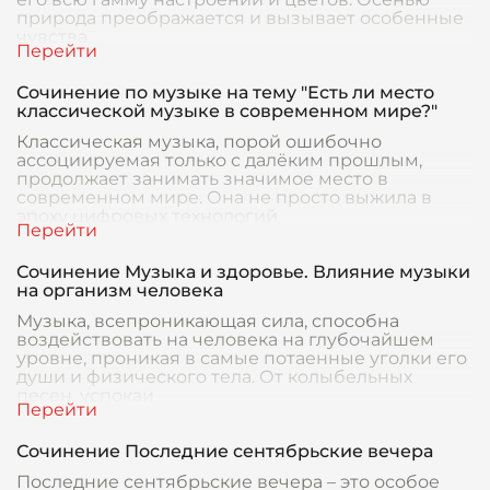
природа преображается и вызывает особенные
чувства
Сочинение по музыке на тему "Есть ли место
классической музыке в современном мире?"
Классическая музыка, порой ошибочно
ассоциируемая только с далёким прошлым,
продолжает занимать значимое место в
современном мире. Она не просто выжила в
эпоху цифровых технологий
Сочинение Музыка и здоровье. Влияние музыки
на организм человека
Музыка, всепроникающая сила, способна
воздействовать на человека на глубочайшем
уровне, проникая в самые потаенные уголки его
души и физического тела. От колыбельных
песен, успокаи
Сочинение Последние сентябрьские вечера
Последние сентябрьские вечера – это особое