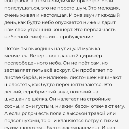
контрабас в этом невидимом оркестре. Если
прислушаться, это не просто шум. Это мелодия,
очень живая и настоящая. И она звучит каждый
день, как будто небо опускается ниже и дарит
нам свой утренний концерт. Это первая часть
небесной симфонии – пробуждение.
Потом ты выходишь на улицу. И музыка
меняется. Ветер – вот главный дирижёр
послеобеденного неба. Он не поёт сам, но
заставляет петь всё вокруг. Он пробегает по
листве берёз, и миллионы листочшек начинают
шелестеть, как будто перешёптываются. Это
лёгкий, серебристый звук, похожий на
шуршание шёлка. Он налетает на стройные
сосны, и они густым, низким басом отвечают ему.
А если рядом есть поле с высокой травой или
подсолнухами, то они кланяются ветру с тихим,
сухим шорохом – будто аккомпанемент. И над