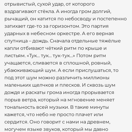
отрывистый, сухой удар, от которого
вздрагивают стёкла. А иногда гром долгий,
рычащий, он катится по небосводу и постепенно
затихает где-то за горизонтом. Это партия
ударных в небесном оркестре. А его верная
спутница – дождь. Сначала отдельные тяжёлые
капли отбивают чёткий ритм по крыше и
листьям. «Тук… тук… тук-тук…» Потом ритм
учащается, сливается в сплошной, ровный,
убаюкивающий шум. А если прислушаться, то
под этот шум можно различить миллионы
маленьких щелчков и плесков. И сквозь шум
дождя и раскаты грома иногда прорывается
порыв ветра, который на мгновение меняет
тональность всей музыки. В такие минуты
кажется, что небо не просто плачет или
сердится. Оно говорит с нами на древнем,
могучем языке звуков, который мы давно