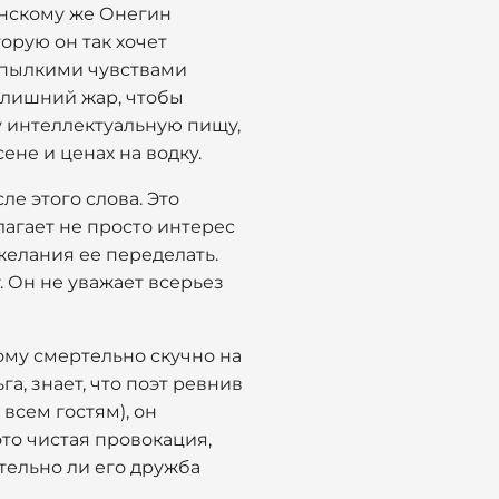
Ленскому же Онегин
орую он так хочет
д пылкими чувствами
излишний жар, чтобы
ту интеллектуальную пищу,
ене и ценах на водку.
ле этого слова. Это
агает не просто интерес
желания ее переделать.
. Он не уважает всерьез
ому смертельно скучно на
а, знает, что поэт ревнив
всем гостям), он
это чистая провокация,
тельно ли его дружба