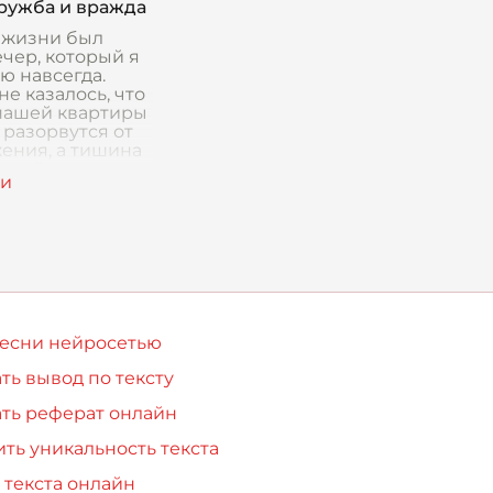
оль разных
дружба и вражда
кажется
ы
 жизни был
ечер, который я
ю навсегда.
не казалось, что
нашей квартиры
 разорвутся от
ения, а тишина
мной и отцом
акой густ
песни нейросетью
ть вывод по тексту
ть реферат онлайн
ть уникальность текста
 текста онлайн