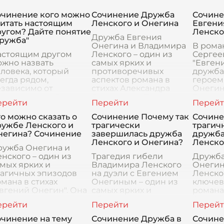
очинение кого можно
Сочинение Дружба
Сочине
читать настоящим
Ленского и Онегина
Евгени
ругом? Дайте понятие
Ленско
Дружба Евгения
дружба"
Онегина и Владимира
В рома
астоящим другом
Ленского – один из
Сергее
ожно назвать
самых ярких и
"Евген
ловека, который
противоречивых
дружба
егда рядом,
аспектов романа в
героем
езависимо от
стихах Александра
Онегин
стоятельств. Это тот,
Сергеевича Пушкина.
Влади
о поддерживает в
Они – словно две
занима
рудные моменты,
крайности, две
место,
о можно сказать о
Сочинение Почему так
Сочине
дуется твоим
противопо
повест
ружбе Ленского и
трагически
трагич
пехам и понимает
негина? Сочинение
завершилась дружба
дружба
з слов.
Ленского и Онегина?
Ленско
ружба Онегина и
нского – один из
Трагедия гибели
Дружба
мых ярких и
Владимира Ленского
Онегин
рагичных эпизодов
на дуэли с Евгением
Ленског
мана в стихах
Онегиным – один из
ключев
вгений Онегин". Она
самых ярких и
романа 
зникает на
обсуждаемых
Алекса
нтрасте: с одной
моментов в романе
Сергее
тороны, умудренный
Александра
На пер
очинение на тему
Сочинение Дружба в
Сочине