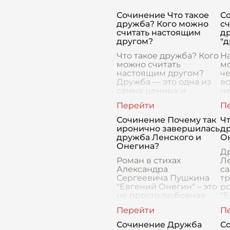
Сочинение Что такое
С
дружба? Кого можно
с
считать настоящим
д
другом?
"
Что такое дружба? Кого
Н
можно считать
м
настоящим другом?
че
Дружба — это одна из
вс
самых ценных и
н
важных составляющих
об
человеческой жизни.
кт
Узнать, что такое
т
Сочинение Почему так
Чт
настоящая дружба,
ра
иронично завершилась
д
можно только
ус
дружба Ленского и
О
бе
Онегина?
Д
Роман в стихах
Ле
Александра
са
Сергеевича Пушкина
т
"Евгений Онегин" – это
ро
не просто любовная
"Е
история или зарисовка
во
быта российского
ко
дворянства начала XIX
с
Сочинение Дружба
С