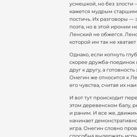
усмешкой, но без злости 
кажется мудрым старшим т
постичь. Их разговоры — 
поэта, но в этой иронии 
Ленский не обжегся. Ленс
которой им так не хватае
Однако, если копнуть глуб
скорее дружба-поединок 
друг к другу, а готовнос
Онегин же относится к Ле
его чувства, считая их н
И вот тут происходит пе
этом деревенском балу, ре
и раним. И все же, движи
начинает демонстративно 
игра. Онегин словно пров
способна выдержать испы