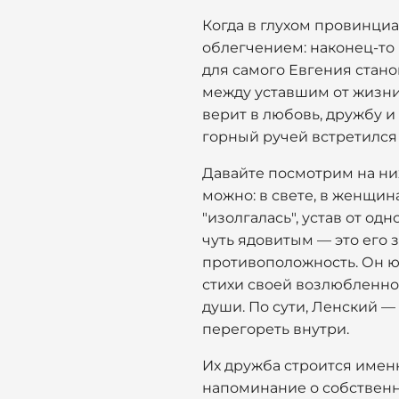
Когда в глухом провинци
облегчением: наконец-то 
для самого Евгения стано
между уставшим от жизни
верит в любовь, дружбу 
горный ручей встретился 
Давайте посмотрим на них
можно: в свете, в женщин
"изолгалась", устав от о
чуть ядовитым — это его з
противоположность. Он юн
стихи своей возлюбленной
души. По сути, Ленский — 
перегореть внутри.
Их дружба строится именн
напоминание о собственн