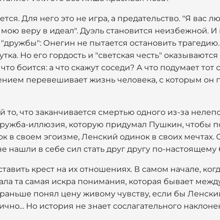
тся. Для него это не игра, а предательство. "Я вас л
и мою веру в идеал". Дуэль становится неизбежной. И
"дружбы": Онегин не пытается остановить трагедию.
утка. Но его гордость и "светская честь" оказываютс
то боится: а что скажут соседи? А что подумает тот с
ием перевешивает жизнь человека, с которым он 
 то, что заканчивается смертью одного из-за нелеп
 дружба-иллюзия, которую придумал Пушкин, чтобы п
к в своем эгоизме, Ленский одинок в своих мечтах. 
 не нашли в себе сил стать друг другу по-настоящему
ставить крест на их отношениях. В самом начале, ког
ла та самая искра понимания, которая бывает между
 раньше понял цену живому чувству, если бы Ленский
ично... Но история не знает сослагательного наклоне