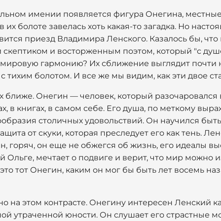
альном имении появляется фигура Онегина, местны
в их болоте завелась хоть какая-то загадка. Но нас
вится приезд Владимира Ленского. Казалось бы, чт
 скептиком и восторженным поэтом, который "с душ
и мировую гармонию? Их сближение выглядит почти н
с тихим болотом. И все же мы видим, как эти двое с
 ближе. Онегин — человек, который разочаровался в
ах, в книгах, в самом себе. Его душа, по меткому вы
днообразия столичных удовольствий. Он научился бы
ащита от скуки, которая преследует его как тень. Л
, горяч, он еще не обжегся об жизнь, его идеалы вы
 Ольге, мечтает о подвиге и верит, что мир можно
это тот Онегин, каким он мог бы быть лет восемь наз
о на этом контрасте. Онегину интересен Ленский ка
ой утраченной юности. Он слушает его страстные мо