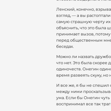
Ленский, конечно, взрывае
взгляд, — а вы растоптал
самую страшную черту их 
объяснить, что это была ш
принимает вызов, потому ч
перед общественным мнен
беседах.
Можно ли назвать дружбой
что нет. Это была скорее
одиночеств. Онегин одино
время развеять скуку, но
И все же, я бы не спешил 
между ними проскальзыва
ума. Если бы Онегин чуть
воспринимал все так траг