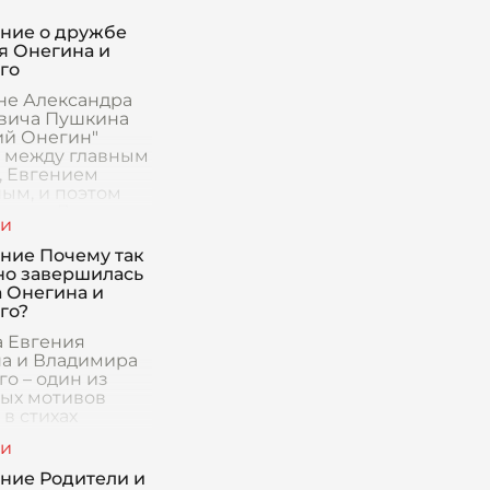
ние о дружбе
я Онегина и
го
не Александра
вича Пушкина
ий Онегин"
 между главным
, Евгением
ым, и поэтом
миром Ленским
ет центральное
 определяя ход
ние Почему так
но завершилась
 Онегина и
го?
 Евгения
а и Владимира
о – один из
ых мотивов
в стихах
ндра
вича Пушкина.
вый взгляд, союз
ние Родители и