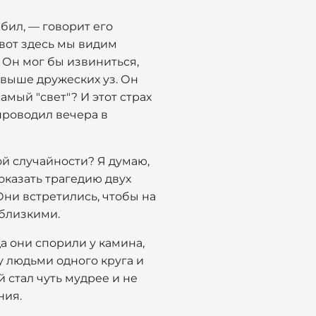
юбил, — говорит его
 вот здесь мы видим
 Он мог бы извиниться,
я выше дружеских уз. Он
амый "свет"? И этот страх
проводил вечера в
ой случайности? Я думаю,
оказать трагедию двух
Они встретились, чтобы на
 близкими.
да они спорили у камина,
 людьми одного круга и
 стал чуть мудрее и не
ния.