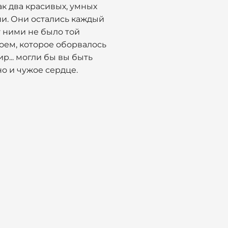
ак два красивых, умных
ши. Они остались каждый
у ними не было той
оем, которое оборвалось
ир... могли бы вы быть
о и чужое сердце.