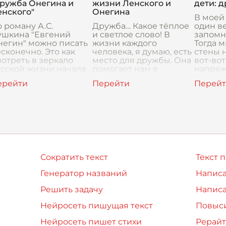
пытом,
Сергеевича Пушкина
двух ст
Дружба Онегина и
жизни Ленского и
дети: 
азочарованны
"Евгений Онегин". Эта
людей 
енского"
Онегина
внезапная
странн
В моей
 роману А.С.
Дружба… Какое тёплое
один в
ушкина "Евгений
и светлое слово! В
запомн
негин" можно писать
жизни каждого
Тогда м
сконечно. Это как
человека, я думаю, есть
стены 
отреть в зеркало
место для дружбы. Она
вот-вот
сской жизни начала
помогает нам в
напряж
вятнадцатого века и
трудные минуты,
между 
ждый раз находить
радует в счастливые
стала т
о-то новое, что-то
мгновения и просто
ко
делает наш
Сократить текст
Текст 
Генератор названий
Написа
Решить задачу
Написа
Нейросеть пишущая текст
Повыси
Нейросеть пишет стихи
Рерайт