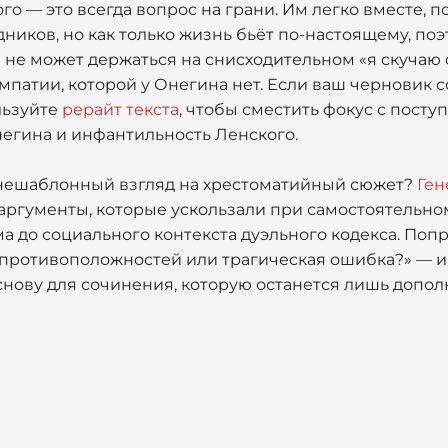
о — это всегда вопрос на грани. Им легко вместе, по
дников, но как только жизнь бьёт по-настоящему, поэ
 не может держаться на снисходительном «я скучаю 
мпатии, которой у Онегина нет. Если ваш черновик 
льзуйте
рерайт текста
, чтобы сместить фокус с пост
негина и инфантильность Ленского.
 нешаблонный взгляд на хрестоматийный сюжет?
Ген
аргументы, которые ускользали при самостоятельном
 до социального контекста дуэльного кодекса. Попр
 противоположностей или трагическая ошибка?» — и
нову для сочинения, которую останется лишь допол