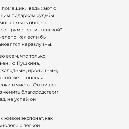
е помещики вздыхают с
тоящим подарком судьбы
о может быть общего
ою прямо геттингенской"
елепо, как если бы
тановятся неразлучны.
о всем, что только
ражению Пушкина,
ть холодным, ироничным,
енский же — полная
соки и чисты. Он пишет
 изменить благородством
ад, не успей он
к живой экспонат, как
нологи с легкой