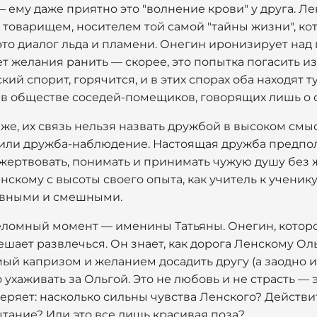
— ему даже приятно это "волнение крови" у друга. 
оварищем, носителем той самой "тайны жизни", кот
это диалог льда и пламени. Онегин иронизирует на
нет желания ранить — скорее, это попытка погасить 
кий спорит, горячится, и в этих спорах оба находят 
т в обществе соседей-помещиков, говорящих лишь о с
же, их связь нельзя назвать дружбой в высоком смыс
или дружба-наблюдение. Настоящая дружба предпол
ть жертвовать, понимать и принимать чужую душу без 
нскому с высоты своего опыта, как учитель к ученику
аивными и смешными.
реломный момент — именины Татьяны. Онегин, котор
шает развлечься. Он знает, как дорога Ленскому Ольг
мый капризом и желанием досадить другу (а заодно и 
ухаживать за Ольгой. Это не любовь и не страсть — 
еряет: насколько сильны чувства Ленского? Действи
тание? Или это все лишь красивая поза?