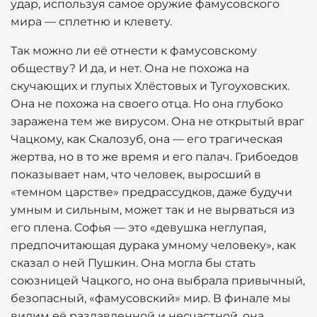
удар, используя самое оружие фамусовского
мира — сплетню и клевету.
Так можно ли её отнести к фамусовскому
обществу? И да, и нет. Она не похожа на
скучающих и глупых Хлёстовых и Тугоуховских.
Она не похожа на своего отца. Но она глубоко
заражена тем же вирусом. Она не открытый враг
Чацкому, как Скалозуб, она — его трагическая
жертва, но в то же время и его палач. Грибоедов
показывает нам, что человек, выросший в
«темном царстве» предрассудков, даже будучи
умным и сильным, может так и не вырваться из
его плена. Софья — это «девушка неглупая,
предпочитающая дурака умному человеку», как
сказал о ней Пушкин. Она могла бы стать
союзницей Чацкого, но она выбрала привычный,
безопасный, «фамусовский» мир. В финале мы
видим её раздавленной и несчастной, она