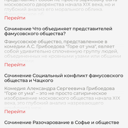
московского дворянства начала XIX века, но и
глубокий анализ его морального облика.
Фамусовское об
Сочинение Что объединяет представителей
фамусовского общества?
Фамусовское общество, представленное в
комедии А.С. Грибоедова "Горе от ума", являет
собой удивительно сплоченную группу людей,
объединенных не кровными узами или общими
интересами
Сочинение Социальный конфликт фамусовского
общества и Чацкого
Комедия Александра Сергеевича Грибоедова
"Горе от ума" – это не просто сатирическое
изображение московского общества начала XIX
века, это глубокий анализ назревающего
конфликта меж
Сочинение Разочарование в Софье и обществе