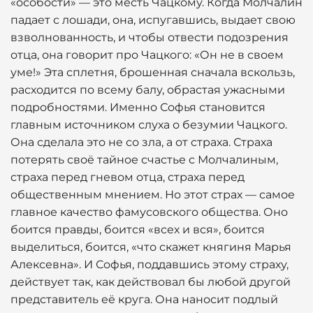
«особости» — это месть Чацкому. Когда Молчалин
падает с лошади, она, испугавшись, выдает свою
взволнованность, и чтобы отвести подозрения
отца, она говорит про Чацкого: «Он не в своем
уме!» Эта сплетня, брошенная сначала вскользь,
расходится по всему балу, обрастая ужасными
подробностями. Именно Софья становится
главным источником слуха о безумии Чацкого.
Она сделала это не со зла, а от страха. Страха
потерять своё тайное счастье с Молчалиным,
страха перед гневом отца, страха перед
общественным мнением. Но этот страх — самое
главное качество фамусовского общества. Оно
боится правды, боится «всех и вся», боится
выделиться, боится, «что скажет княгиня Марья
Алексевна». И Софья, поддавшись этому страху,
действует так, как действовал бы любой другой
представитель её круга. Она наносит подлый