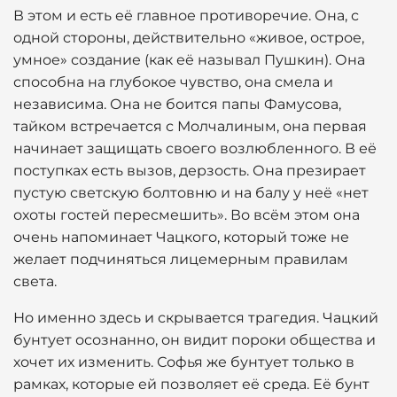
В этом и есть её главное противоречие. Она, с
одной стороны, действительно «живое, острое,
умное» создание (как её называл Пушкин). Она
способна на глубокое чувство, она смела и
независима. Она не боится папы Фамусова,
тайком встречается с Молчалиным, она первая
начинает защищать своего возлюбленного. В её
поступках есть вызов, дерзость. Она презирает
пустую светскую болтовню и на балу у неё «нет
охоты гостей пересмешить». Во всём этом она
очень напоминает Чацкого, который тоже не
желает подчиняться лицемерным правилам
света.
Но именно здесь и скрывается трагедия. Чацкий
бунтует осознанно, он видит пороки общества и
хочет их изменить. Софья же бунтует только в
рамках, которые ей позволяет её среда. Её бунт