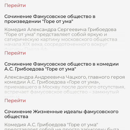
т
Сочинение Фамусовское общество в
произведении "Горе от ума"
Комедия Александра Сергеевича Грибоедова
"Горе от ума" представляет собой яркую и
сатирическую картину московского общества
начала XIX века, сосредоточенного вокруг
фигуры Павла Аф
Сочинение Фамусовское общество в комедии
А.С. Грибоедова "Горе от ума"
Александра Андреевича Чацкого, главного героя
комедии А.С. Грибоедова «Горе от ума»,
приехавшего в Москву после долгого отсутствия,
встречает фамусовское общество – замкнутый
мир м
Сочинение Жизненные идеалы фамусовского
общества
Комедия А.С. Грибоедова "Горе от ума"
представляет собой не просто зарисовку быта