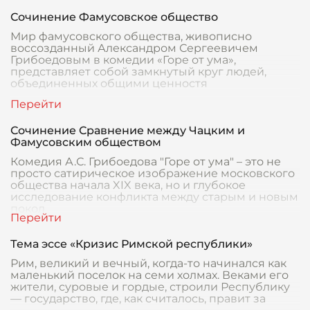
Сочинение Фамусовское общество
Мир фамусовского общества, живописно
воссозданный Александром Сергеевичем
Грибоедовым в комедии «Горе от ума»,
представляет собой замкнутый круг людей,
объединенных общими ценностя
Сочинение Сравнение между Чацким и
Фамусовским обществом
Комедия А.С. Грибоедова "Горе от ума" – это не
просто сатирическое изображение московского
общества начала XIX века, но и глубокое
исследование конфликта между старым и новым
покол
Тема эссе «Кризис Римской республики»
Рим, великий и вечный, когда-то начинался как
маленький поселок на семи холмах. Веками его
жители, суровые и гордые, строили Республику
— государство, где, как считалось, правит за