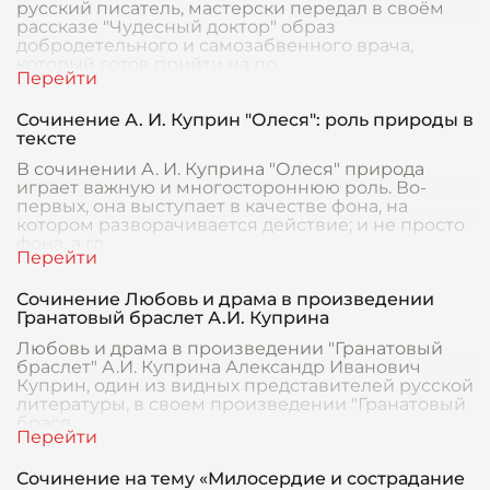
русский писатель, мастерски передал в своём
рассказе "Чудесный доктор" образ
добродетельного и самозабвенного врача,
который готов прийти на по
Сочинение А. И. Куприн "Олеся": роль природы в
тексте
В сочинении А. И. Куприна "Олеся" природа
играет важную и многостороннюю роль. Во-
первых, она выступает в качестве фона, на
котором разворачивается действие; и не просто
фона, а гл
Сочинение Любовь и драма в произведении
Гранатовый браслет А.И. Куприна
Любовь и драма в произведении "Гранатовый
браслет" А.И. Куприна Александр Иванович
Куприн, один из видных представителей русской
литературы, в своем произведении "Гранатовый
брасл
Сочинение на тему «Милосердие и сострадание