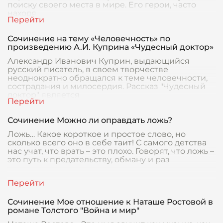
поиску своего места в мире. Его герои, часто
находя
Сочинение на тему «Человечность» по
произведению А.И. Куприна «Чудесный доктор»
Александр Иванович Куприн, выдающийся
русский писатель, в своем творчестве
неоднократно обращался к теме человечности,
сострадания и милосердия. Рассказ "Чудесный
доктор" является
Сочинение Можно ли оправдать ложь?
Ложь… Какое короткое и простое слово, но
сколько всего оно в себе таит! С самого детства
нас учат, что врать – это плохо. Говорят, что ложь –
это путь к предательству, обману и раз
Сочинение Мое отношение к Наташе Ростовой в
романе Толстого "Война и мир"