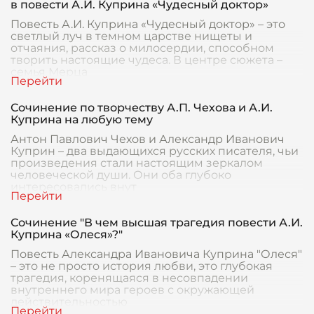
в повести А.И. Куприна «Чудесный доктор»
Повесть А.И. Куприна «Чудесный доктор» – это
светлый луч в темном царстве нищеты и
отчаяния, рассказ о милосердии, способном
творить настоящие чудеса. В центре сюжета –
семья Мерца
Сочинение по творчеству А.П. Чехова и А.И.
Куприна на любую тему
Антон Павлович Чехов и Александр Иванович
Куприн – два выдающихся русских писателя, чьи
произведения стали настоящим зеркалом
человеческой души. Они оба глубоко
интересовались внут
Сочинение "В чем высшая трагедия повести А.И.
Куприна «Олеся»?"
Повесть Александра Ивановича Куприна "Олеся"
– это не просто история любви, это глубокая
трагедия, коренящаяся в несовпадении
внутреннего мира героев с окружающей
действительностью