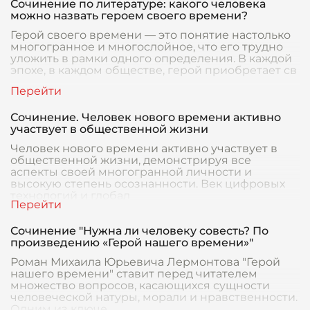
Сочинение по литературе: какого человека
можно назвать героем своего времени?
Герой своего времени — это понятие настолько
многогранное и многослойное, что его трудно
уложить в рамки одного определения. В каждой
эпохе, в каждом обществе, герой приобретает св
Сочинение. Человек нового времени активно
участвует в общественной жизни
Человек нового времени активно участвует в
общественной жизни, демонстрируя все
аспекты своей многогранной личности и
высокую степень осознанности. Век цифровых
технологий и глобал
Сочинение "Нужна ли человеку совесть? По
произведению «Герой нашего времени»"
Роман Михаила Юрьевича Лермонтова "Герой
нашего времени" ставит перед читателем
множество вопросов, касающихся сущности
человеческой натуры, морали и нравственности.
Одним из ключе