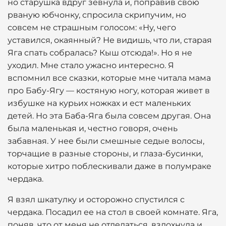
но старушка вдруг зевнула и, поправив свою
рваную юбчонку, спросила скрипучим, но
совсем не страшным голосом: «Ну, чего
уставился, окаянный? Не видишь, что ли, старая
Яга спать собралась? Кыш отсюда!». Но я не
уходил. Мне стало ужасно интересно. Я
вспомнил все сказки, которые мне читала мама
про Бабу-Ягу — костяную ногу, которая живет в
избушке на курьих ножках и ест маленьких
детей. Но эта Баба-Яга была совсем другая. Она
была маленькая и, честно говоря, очень
забавная. У нее были смешные седые волосы,
торчащие в разные стороны, и глаза-бусинки,
которые хитро поблескивали даже в полумраке
чердака.
Я взял шкатулку и осторожно спустился с
чердака. Посадил ее на стол в своей комнате. Яга,
поняв, что от меня не отделаться, вздохнула и