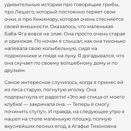
удивительные истории про говорящие грибы,
про Лешего, который постоянно теряет свои
очки, и про Кикимору, которая очень стесняется
своей внешности. Оказалось, что маленькая
Баба-Яга вовсе не злая. Она просто очень старая
и одинокая. По ночам я слышал, как она тихонько
напевала свою колыбельную, сидя на
подоконнике и глядя на луну. Я догадывался, что
она скучает по своему волшебному дому и по
друзьям.
Самое интересное случилось, когда я принес ей
из леса старую, погнутую иголку. Она
подпрыгнула от радости! «Это же спица от моего
клубка! — закричала она. — Теперь я смогу
починить ступу!». И правда, на следующее утро я
нашел на столе маленькую плошку, полную
вкуснейших лесных ягод, а Агафья Тихоновна