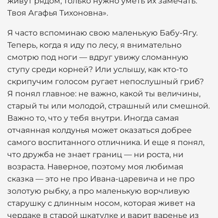
живут рядом, только нужно уметь их замечать.
Твоя Агафья Тихоновна».
Я часто вспоминаю свою маленькую Бабу-Ягу.
Теперь, когда я иду по лесу, я внимательно
смотрю под ноги — вдруг увижу сломанную
ступу среди корней? Или услышу, как кто-то
скрипучим голосом ругает непослушный гриб?
Я понял главное: не важно, какой ты величины,
старый ты или молодой, страшный или смешной.
Важно то, что у тебя внутри. Иногда самая
отчаянная колдунья может оказаться добрее
самого воспитанного отличника. И еще я понял,
что дружба не знает границ — ни роста, ни
возраста. Наверное, поэтому моя любимая
сказка — это не про Ивана-царевича и не про
золотую рыбку, а про маленькую ворчливую
старушку с длинным носом, которая живет на
чердаке в старой шкатулке и варит варенье из