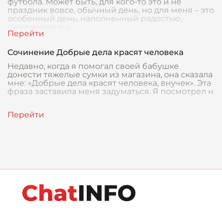
футбола. Может быть, для кого-то это и не
праздник вовсе, обычный день, но для меня – это
особенный день, наполненный радостью,
ожиданием и, к
Сочинение Добрые дела красят человека
Недавно, когда я помогал своей бабушке
донести тяжелые сумки из магазина, она сказала
мне: «Добрые дела красят человека, внучек». Эта
фраза заставила меня задуматься. Я посмотрел н