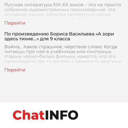
Русская литература XIX-XX веков – это не просто
собрание художественных произведений, это
исповедь нации, попытка заглянуть в самые
сокровенные уголки русской души. Классики,
словн
По произведению Бориса Васильева «А зори
здесь тихие...» для 9 класса
Война… Какое страшное, чёрствое слово. Когда
читаешь про неё в учебниках или смотришь
старые чёрно-белые фильмы, кажется, что это
происходило где-то далеко, с какими-то другими
люд