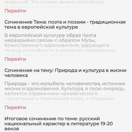
традиций. Это скорее живой, постоянно
развивающийся организм, пр
Сочинение Тема: поэта и поэзии - традиционная
тема в европейской культуре
В европейской культуре образ поэта
неразрывно связан с образом Музы,
божественного вдохновителя, дарующего
творцу способность к созданию прекрасных
стихов. Муза – это не просто ист
Сочинение на тему: Природа и культура в жизни
человека
Природа – это колыбель человечества, источник
жизни и вдохновения. Культура, в свою очередь,
является отражением человеческого
стремления к пониманию мира, к созданию
прекрасного и
Итоговое сочинение по теме: русский
национальный характер в литературе 19-20
веков