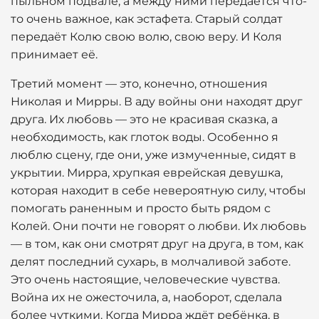
пыльном подвале, а между ними передаётся что-
то очень важное, как эстафета. Старый солдат
передаёт Колю свою волю, свою веру. И Коля
принимает её.
Третий момент — это, конечно, отношения
Николая и Мирры. В аду войны они находят друг
друга. Их любовь — это не красивая сказка, а
необходимость, как глоток воды. Особенно я
люблю сцену, где они, уже измученные, сидят в
укрытии. Мирра, хрупкая еврейская девушка,
которая находит в себе невероятную силу, чтобы
помогать раненным и просто быть рядом с
Колей. Они почти не говорят о любви. Их любовь
— в том, как они смотрят друг на друга, в том, как
делят последний сухарь, в молчаливой заботе.
Это очень настоящие, человеческие чувства.
Война их не ожесточила, а, наоборот, сделала
более чуткими. Когда Мирра ждёт ребёнка, в