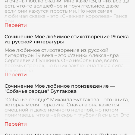
Я очень люблю сказки. Мне кажется, в них всегда
есть что-то волшебное и поучительное, даже
если они кажутся простыми. Но моя самая
любимая сказка – это «Снежная королева» Ганса
Хри
Сочинение Мое любимое стихотворение 19 века
из русской литературы
Мое любимое стихотворение из русской
литературы 19 века – это «Узник» Александра
Сергеевича Пушкина. Оно небольшое, всего
восемь строчек, но в них заключена такая сила,
такая тоска
Сочинение Мое любимое произведение —
"Собачье сердце" Булгакова
"Собачье сердце" Михаила Булгакова – это книга,
которая меня поразила. Сначала она кажется
смешной и даже немного нелепой, но потом
понимаешь, что в ней скрыт глубокий смысл. Это
п