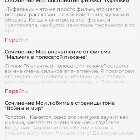
Сочинение Мое восприятие фильма "Туфельки"
«Туфельки» – это не просто фильм, это целая
история, рассказанная языком танца, музыки и
образов. Когда я смотрела этот фильм, я
чувствовала, как будто меня тоже перенесли в то
вре
Сочинение Мое впечатление от фильма
"Мальчик в полосатой пижаме"
Фильм "Мальчик в полосатой пижаме" оставил
во мне очень сильное впечатление. Я посмотрел
его недавно по совету учительницы, и теперь
долго буду думать о том, что увидел. Это кино с
Сочинение Мои любимые страницы тома
"Войны и мир"
Толстой… Кажется, одно это имя уже звучит как
музыка, как что-то очень важное и глубокое.
Когда нам задали читать «Войну и мир», я
сначала испугался. Четыре тома! Да это же целая
в