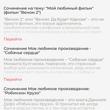
Сочинение на тему: "Мой любимый фильм"
(фильм "Веном 2")
"Веном 2", или "Веном: Да будет Карнаж" – это не
просто фильм, это взрыв адреналина,
симбиотическая симфония и визуальный пир
для глаз. С момента выхода на экраны, он занял
особое
Сочинение Мое любимое произведение -
"Собачье сердце"
Мое любимое произведение – "Собачье сердце"
Михаила Булгакова. Наверное, это странный
выбор для школьного сочинения, ведь многие
предпочитают писать о классике, о любви и
природе.
Сочинение Мое любимое произведение:
"Робинзон Крузо"
Мое любимое произведение – это книга Даниэля
Дефо «Робинзон Крузо». Я прочитал её, когда
был в классе пятом, и с тех пор она остаётся