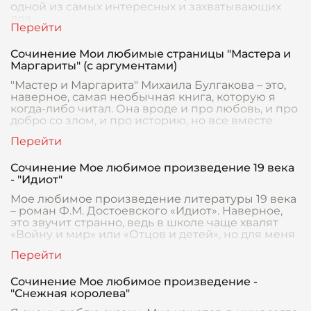
одной из самых интересных и захватывающих
для
Сочинение Мои любимые страницы "Мастера и
Маргариты" (с аргументами)
"Мастер и Маргарита" Михаила Булгакова – это,
наверное, самая необычная книга, которую я
когда-либо читал. Она вроде и про любовь, и про
добро со злом, и про историю, но все вместе
Сочинение Мое любимое произведение 19 века
- "Идиот"
Мое любимое произведение литературы 19 века
– роман Ф.М. Достоевского «Идиот». Наверное,
это звучит странно, ведь в школе чаще хвалят
«Войну и мир» или «Отцов и детей», но для меня
Сочинение Мое любимое произведение -
"Снежная королева"