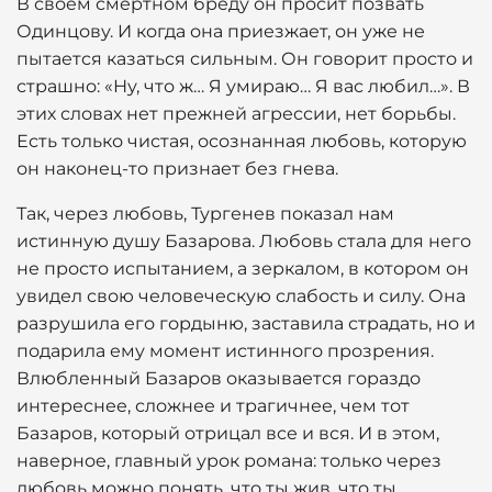
В своем смертном бреду он просит позвать
Одинцову. И когда она приезжает, он уже не
пытается казаться сильным. Он говорит просто и
страшно: «Ну, что ж… Я умираю… Я вас любил…». В
этих словах нет прежней агрессии, нет борьбы.
Есть только чистая, осознанная любовь, которую
он наконец-то признает без гнева.
Так, через любовь, Тургенев показал нам
истинную душу Базарова. Любовь стала для него
не просто испытанием, а зеркалом, в котором он
увидел свою человеческую слабость и силу. Она
разрушила его гордыню, заставила страдать, но и
подарила ему момент истинного прозрения.
Влюбленный Базаров оказывается гораздо
интереснее, сложнее и трагичнее, чем тот
Базаров, который отрицал все и вся. И в этом,
наверное, главный урок романа: только через
любовь можно понять, что ты жив, что ты