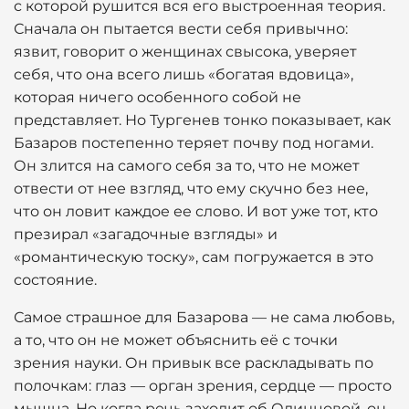
с которой рушится вся его выстроенная теория.
Сначала он пытается вести себя привычно:
язвит, говорит о женщинах свысока, уверяет
себя, что она всего лишь «богатая вдовица»,
которая ничего особенного собой не
представляет. Но Тургенев тонко показывает, как
Базаров постепенно теряет почву под ногами.
Он злится на самого себя за то, что не может
отвести от нее взгляд, что ему скучно без нее,
что он ловит каждое ее слово. И вот уже тот, кто
презирал «загадочные взгляды» и
«романтическую тоску», сам погружается в это
состояние.
Самое страшное для Базарова — не сама любовь,
а то, что он не может объяснить её с точки
зрения науки. Он привык все раскладывать по
полочкам: глаз — орган зрения, сердце — просто
мышца. Но когда речь заходит об Одинцовой, он