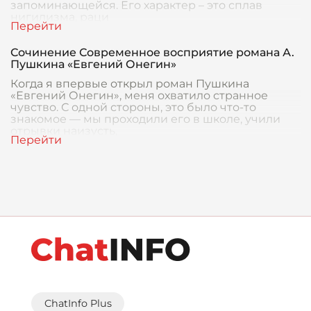
запоминающейся. Его характер – это сплав
нигилизма, раци
Сочинение Современное восприятие романа А.
Пушкина «Евгений Онегин»
Когда я впервые открыл роман Пушкина
«Евгений Онегин», меня охватило странное
чувство. С одной стороны, это было что-то
знакомое — мы проходили его в школе, учили
отрывки наизусть,
ChatInfo Plus