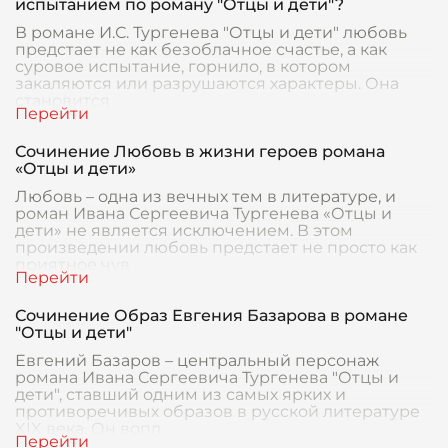
испытанием по роману "Отцы и дети"?
В романе И.С. Тургенева "Отцы и дети" любовь
предстает не как безоблачное счастье, а как
суровое испытание, горнило, в котором
закаляются или разрушаются характеры. Она
становится
Сочинение Любовь в жизни героев романа
«Отцы и дети»
Любовь – одна из вечных тем в литературе, и
роман Ивана Сергеевича Тургенева «Отцы и
дети» не является исключением. В этом
произведении любовь предстает не просто как
приятное чув
Сочинение Образ Евгения Базарова в романе
"Отцы и дети"
Евгений Базаров – центральный персонаж
романа Ивана Сергеевича Тургенева "Отцы и
дети", ставший одним из самых ярких и
противоречивых образов в русской литературе
XIX века. Он вопл