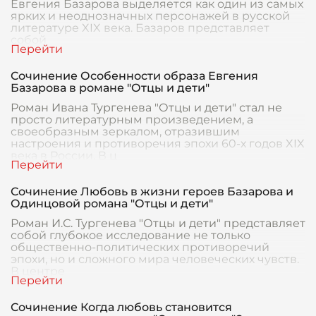
Евгения Базарова выделяется как один из самых
ярких и неоднозначных персонажей в русской
литературе XIX века. Базаров представляет
собой
Сочинение Особенности образа Евгения
Базарова в романе "Отцы и дети"
Роман Ивана Тургенева "Отцы и дети" стал не
просто литературным произведением, а
своеобразным зеркалом, отразившим
настроения и противоречия эпохи 60-х годов XIX
века в России. В ц
Сочинение Любовь в жизни героев Базарова и
Одинцовой романа "Отцы и дети"
Роман И.С. Тургенева "Отцы и дети" представляет
собой глубокое исследование не только
общественно-политических противоречий
эпохи, но и сложного мира человеческих чувств.
В центре
Сочинение Когда любовь становится