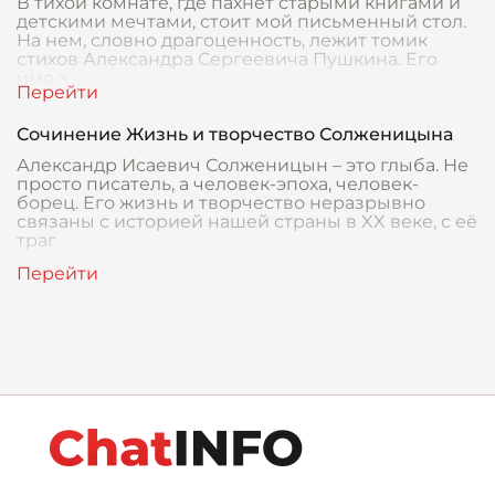
В тихой комнате, где пахнет старыми книгами и
детскими мечтами, стоит мой письменный стол.
На нем, словно драгоценность, лежит томик
стихов Александра Сергеевича Пушкина. Его
имя з
Сочинение Жизнь и творчество Солженицына
Александр Исаевич Солженицын – это глыба. Не
просто писатель, а человек-эпоха, человек-
борец. Его жизнь и творчество неразрывно
связаны с историей нашей страны в XX веке, с её
траг