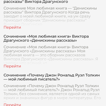
рассказы" Виктора Драгунского
Сочинение Моя любимая книга — "Денискины
рассказы" Виктора Драгунского Когда речь
заходит о моей любимой книге, на ум сразу
приходит сборник "Денискины рассказы"
Виктора Драгунско
Сочинение «Моя любимая книга» Виктора
Драгунского «Денискины рассказы»
Сочинение «Моя любимая книга» Виктора
Драгунского «Денискины рассказы» Моя
любимая книга — это сборник рассказов
Виктора Драгунского «Денискины рассказы». Я
уверен, что всякий, кт
Сочинение «Почему Джон Рональд Руэл Толкин
— мой любимый писатель?»
Сочинение «Почему Джон Рональд Руэл Толкин
— мой любимый писатель?» Джон Рональд Руэл
Толкин, без сомнения, является одной из самых
ярких и значимых фигур в мире литературы. Его
п