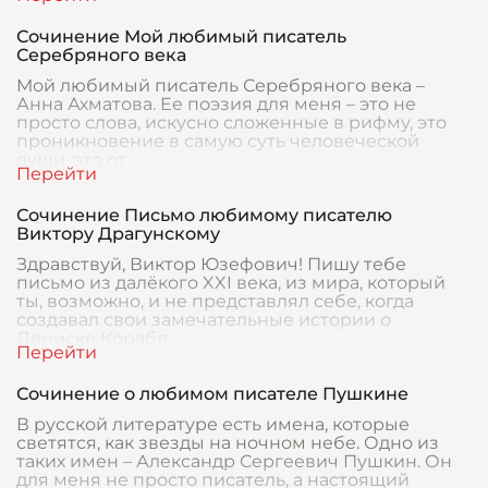
Сочинение Мой любимый писатель
Серебряного века
Мой любимый писатель Серебряного века –
Анна Ахматова. Ее поэзия для меня – это не
просто слова, искусно сложенные в рифму, это
проникновение в самую суть человеческой
души, это от
Сочинение Письмо любимому писателю
Виктору Драгунскому
Здравствуй, Виктор Юзефович! Пишу тебе
письмо из далёкого XXI века, из мира, который
ты, возможно, и не представлял себе, когда
создавал свои замечательные истории о
Дениске Корабл
Сочинение о любимом писателе Пушкине
В русской литературе есть имена, которые
светятся, как звезды на ночном небе. Одно из
таких имен – Александр Сергеевич Пушкин. Он
для меня не просто писатель, а настоящий