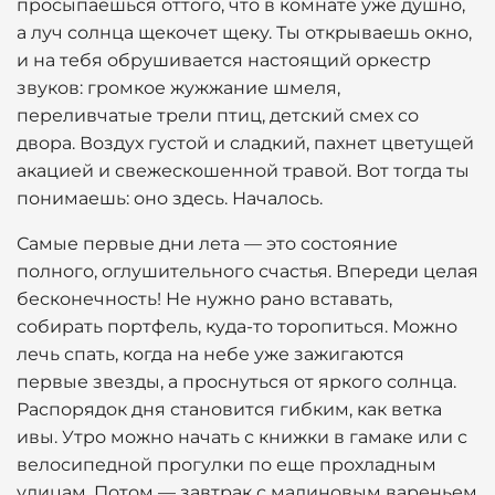
просыпаешься оттого, что в комнате уже душно,
а луч солнца щекочет щеку. Ты открываешь окно,
и на тебя обрушивается настоящий оркестр
звуков: громкое жужжание шмеля,
переливчатые трели птиц, детский смех со
двора. Воздух густой и сладкий, пахнет цветущей
акацией и свежескошенной травой. Вот тогда ты
понимаешь: оно здесь. Началось.
Самые первые дни лета — это состояние
полного, оглушительного счастья. Впереди целая
бесконечность! Не нужно рано вставать,
собирать портфель, куда-то торопиться. Можно
лечь спать, когда на небе уже зажигаются
первые звезды, а проснуться от яркого солнца.
Распорядок дня становится гибким, как ветка
ивы. Утро можно начать с книжки в гамаке или с
велосипедной прогулки по еще прохладным
улицам. Потом — завтрак с малиновым вареньем