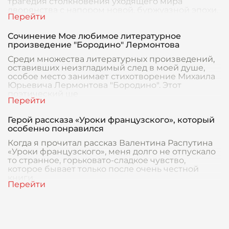
трагедия столкновения уходящего мира
дворянства с напором новой, буржуазной эпохи.
Вопрос
Сочинение Мое любимое литературное
произведение "Бородино" Лермонтова
Среди множества литературных произведений,
оставивших неизгладимый след в моей душе,
особое место занимает стихотворение Михаила
Юрьевича Лермонтова "Бородино". Этот
поэтический ше
Герой рассказа «Уроки французского», который
особенно понравился
Когда я прочитал рассказ Валентина Распутина
«Уроки французского», меня долго не отпускало
то странное, горьковато-сладкое чувство,
которое бывает только после очень честной
книги.