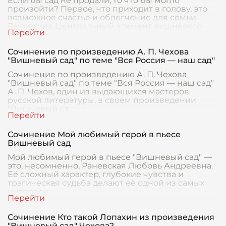
Если бы сад не продали, то что бы могло
произойти? Первое, что приходит в голову, это
возможное счастье и облегчение для семьи
Раневских. Центральный элемент вишнёвого
сада в прои
Сочинение по произведению А. П. Чехова
"Вишневый сад" по теме "Вся Россия — наш сад"
Сочинение по произведению А. П. Чехова
"Вишневый сад" по теме "Вся Россия — наш сад"
А. П. Чехов, один из выдающихся мастеров
русской литературы, в своем произведении
"Вишневый са
Сочинение Мой любимый герой в пьесе
Вишневый сад
Мой любимый герой в пьесе "Вишневый сад" —
это, несомненно, Раневская Любовь Андреевна.
Её сложный характер, глубокие чувства и
трагическая судьба делают её одной из самых
интересн
Сочинение Кто такой Лопахин из произведения
"Вишневый сад" Чехова?