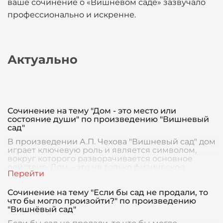
ваше сочинение о «Вишневом саде» зазвучало
профессионально и искренне.
Актуально
Сочинение на тему "Дом - это место или
состояние души" по произведению "Вишневый
сад"
В произведении А.П. Чехова "Вишневый сад" дом
играет ключевую роль и является символом,
вокруг которого разворачивается основное
действие. Дом – это не только физическое
пространст
Сочинение на тему "Если бы сад не продали, то
что бы могло произойти?" по произведению
"Вишнёвый сад"