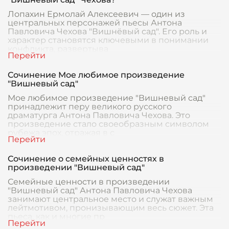
Лопахин Ермолай Алексеевич — один из
центральных персонажей пьесы Антона
Павловича Чехова "Вишнёвый сад". Его роль и
характер становятся ключевыми в понимании
конфликта, развертыва
Сочинение Мое любимое произведение
"Вишневый сад"
Мое любимое произведение "Вишневый сад"
принадлежит перу великого русского
драматурга Антона Павловича Чехова. Это
произведение стало своеобразным символом
рубежа эпох, отражая в с
Сочинение о семейных ценностях в
произведении "Вишневый сад"
Семейные ценности в произведении
"Вишневый сад" Антона Павловича Чехова
занимают центральное место и служат важным
лейтмотивом, пронизывающим весь сюжет. Эта
пьеса, как и многие пр