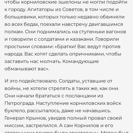
чтобы корниловские эшелоны не могли подойти
к городу. Агитаторы из Советов, в том числе и
большевики, которых только недавно обвиняли
во всех бедах, поехали навстречу двигавшимся
полкам. Они поднимались на ступеньки вагонов
и говорили с солдатами и казаками. Говорили
простыми словами: «Братки! Вас ведут против
народа. Вас хотят сделать опричниками, чтобы
заставить нас молчать. Командующие
обманывают вас».
И это подействовало. Солдаты, уставшие от
войны, не хотели стрелять в таких же, как они.
Они начали брататься с посланцами из
Петрограда. Наступление корниловских войск
буклело, рассыпалось, даже не начавшись.
Генерал Крымов, увидев полный провал своей
миссии, застрелился. А сам Корнилов и его
сторонники вскоре были арестованы. Мятеж был