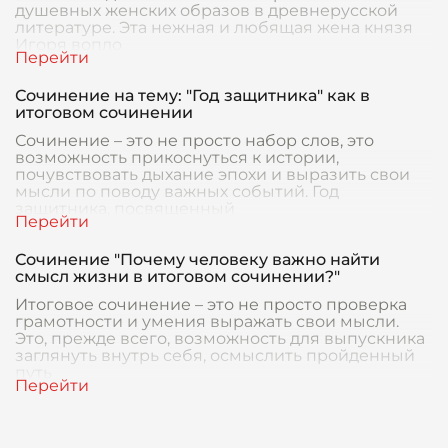
душевных женских образов в древнерусской
литературе. Эта нежная и любящая жена князя
Игоря вопло
Сочинение на тему: "Год защитника" как в
итоговом сочинении
Сочинение – это не просто набор слов, это
возможность прикоснуться к истории,
почувствовать дыхание эпохи и выразить свои
мысли по поводу важных событий. Год
защитника, посвященный
Сочинение "Почему человеку важно найти
смысл жизни в итоговом сочинении?"
Итоговое сочинение – это не просто проверка
грамотности и умения выражать свои мысли.
Это, прежде всего, возможность для выпускника
заглянуть внутрь себя, осмыслить пройденный
путь