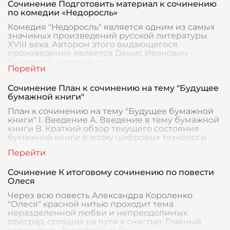
Сочинение Подготовить материал к сочинению
по комедии «Недоросль»
Комедия "Недоросль" является одним из самых
значимых произведений русской литературы
XVIII века. Автором этого выдающегося
произведения является Денис Иванович
Фонвизин, который со
Сочинение План к сочинению на тему "Будущее
бумажной книги"
План к сочинению на тему "Будущее бумажной
книги" I. Введение A. Введение в тему бумажной
книги B. Краткий обзор текущего состояния
бумажной книги в эпоху цифровых технологи
Сочинение К итоговому сочинению по повести
Олеся
Через всю повесть Александра Короленко
"Олеся" красной нитью проходит тема
неразделенной любви и непреодолимых
преград, стоящих на пути к счастью. Главный