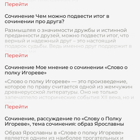
герой, Иван Тимофеевич Ра
Сочинение Чем можно подвести итог в
сочинении про друга?
Размышляя о значимости дружбы и истинной
преданности друзей, можно подвести итог, что
верный и надежный друг – это настоящий
подарок судьбы. Ведь именно друг поддержит в
трудную ми
Сочинение Мое мнение о сочинении «Слово о
полку Игореве»
«Слово о полку Игореве» — это произведение,
которое по праву считается одной из жемчужин
древнерусской литературы. Оно не только
запечатлело исторические события XII века, но и
чер
Сочинение, рассуждение по «Слову о Полку
Игореве», тема сочинения: образ Ярославны
Образ Ярославны в «Слове о полку Игореве»
является одним из наиболее трогательных и