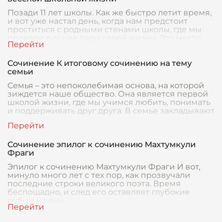
Позади 11 лет школы. Как же быстро летит время,
и вот уже настал день, когда нам предстоит
проститься с родными стенами школы, где мы
провели лучшие годы своей жизни. Это место
ста
Сочинение К итоговому сочинению на тему
семьи
Семья – это непоколебимая основа, на которой
зиждется наше общество. Она является первой
школой жизни, где мы учимся любить, понимать
и поддерживать друг друга. В семье закладывают
Сочинение эпилог к сочинению Махтумкули
Фраги
Эпилог к сочинению Махтумкули Фраги И вот,
минуло много лет с тех пор, как прозвучали
последние строки великого поэта. Время
беспощадно, и след его оставляет глубокие
рубцы на лик